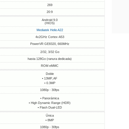
269
20:9
Android 9.0
(HIOS)
Mediatek Helio A22
4x2GHz Cortex-A53
PowerVR GE8320, 660MHz
2/32, 3/32 Go
hasta 128Go (ranura dedicada)
ROM eMMC
Doble
• 13MP, AF
• 0.3MP
1080p - 30fps
• Panorámica
• High Dynamic Range (HDR)
• Flash Dual-LED
Única
• 8MP
1080p - 30fps