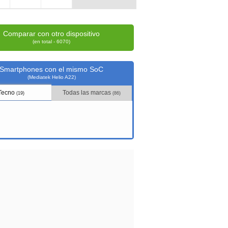
Comparar con otro dispositivo
(en total - 6070)
Smartphones con el mismo SoC
(Mediatek Helio A22)
Tecno
Todas las marcas
(19)
(86)