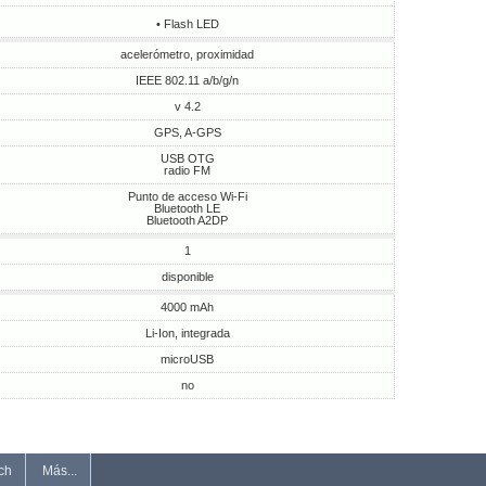
• Flash LED
acelerómetro, proximidad
IEEE 802.11 a/b/g/n
v 4.2
GPS, A-GPS
USB OTG
radio FM
Punto de acceso Wi-Fi
Bluetooth LE
Bluetooth A2DP
1
disponible
4000 mAh
Li-Ion, integrada
microUSB
no
ch
Más...