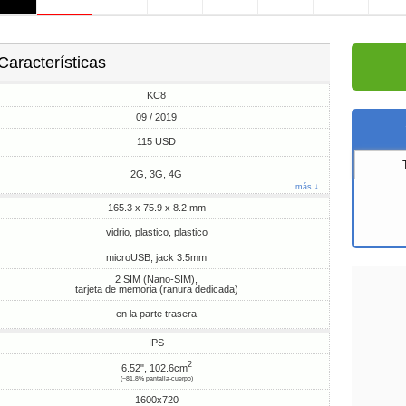
Características
KC8
09 / 2019
115 USD
2G, 3G, 4G
más ↓
165.3 x 75.9 x 8.2 mm
vidrio, plastico, plastico
microUSB, jack 3.5mm
2 SIM (Nano-SIM),
tarjeta de memoria (ranura dedicada)
en la parte trasera
IPS
2
6.52", 102.6cm
(~81.8% pantalla-cuerpo)
1600x720