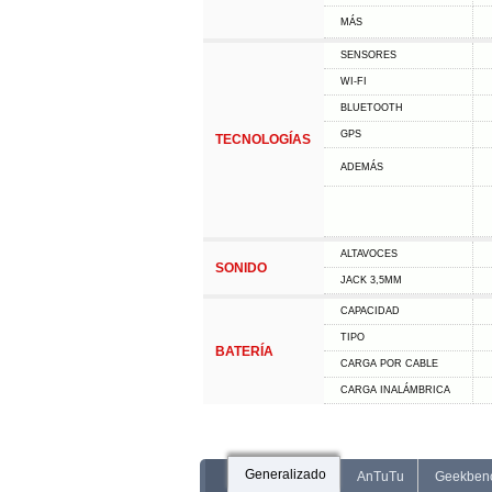
MÁS
SENSORES
WI-FI
BLUETOOTH
GPS
TECNOLOGÍAS
ADEMÁS
ALTAVOCES
SONIDO
JACK 3,5MM
CAPACIDAD
TIPO
BATERÍA
CARGA POR CABLE
CARGA INALÁMBRICA
Generalizado
AnTuTu
Geekben