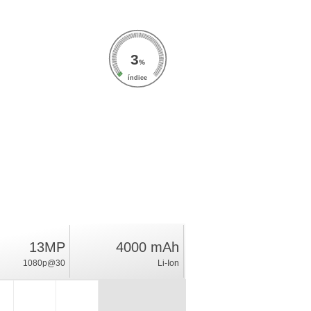
3
%
índice
13MP
4000 mAh
1080p@30
Li-Ion