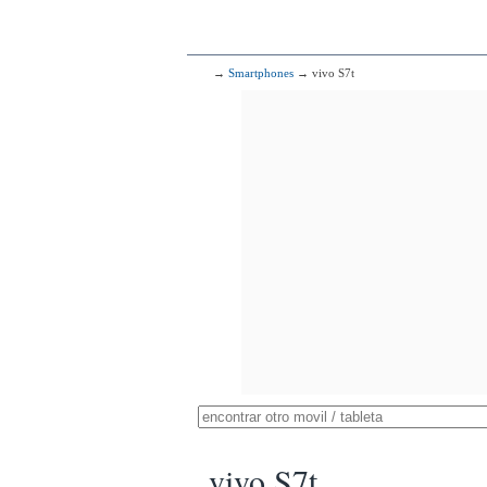
→
Smartphones
→ vivo S7t
vivo S7t