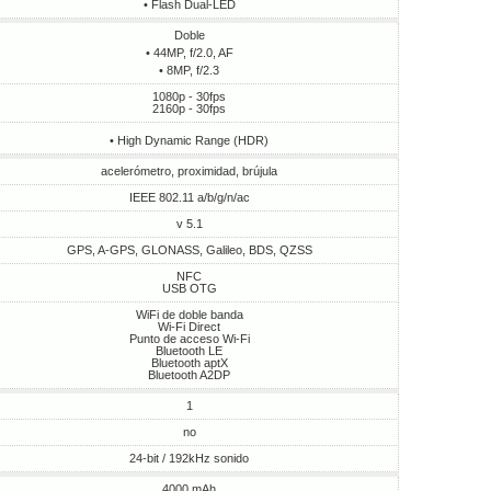
• Flash Dual-LED
Doble
• 44MP, f/2.0, AF
• 8MP, f/2.3
1080p - 30fps
2160p - 30fps
• High Dynamic Range (HDR)
acelerómetro, proximidad, brújula
IEEE 802.11 a/b/g/n/ac
v 5.1
GPS, A-GPS, GLONASS, Galileo, BDS, QZSS
NFC
USB OTG
WiFi de doble banda
Wi-Fi Direct
Punto de acceso Wi-Fi
Bluetooth LE
Bluetooth aptX
Bluetooth A2DP
1
no
24-bit / 192kHz sonido
4000 mAh