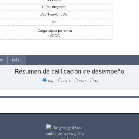
Li-Po, integrada
USB Type-C, 33W
no
• Carga rápida por cable
• VOOC
ch
Más...
Resumen de calificación de desempeño
Total
CPU
GPU
AI
Tarjetas gráficas
ranking de tarjetas gráficas