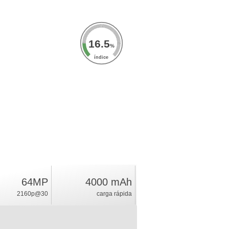
16.5
%
índice
64MP
4000 mAh
2160p@30
carga rápida