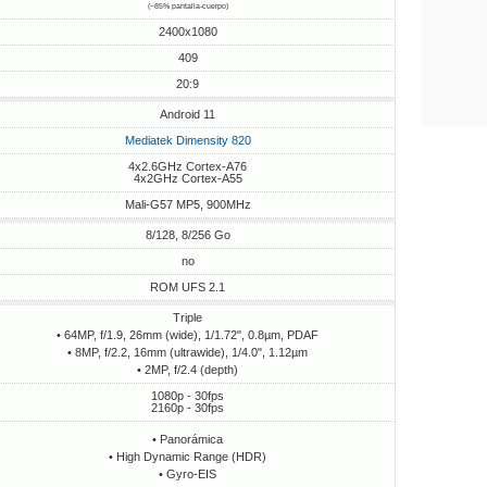
(~85% pantalla-cuerpo)
2400x1080
409
20:9
Android 11
Mediatek Dimensity 820
4x2.6GHz Cortex-A76
4x2GHz Cortex-A55
Mali-G57 MP5, 900MHz
8/128, 8/256 Go
no
ROM UFS 2.1
Triple
• 64MP, f/1.9, 26mm (wide), 1/1.72", 0.8µm, PDAF
• 8MP, f/2.2, 16mm (ultrawide), 1/4.0", 1.12µm
• 2MP, f/2.4 (depth)
1080p - 30fps
2160p - 30fps
• Panorámica
• High Dynamic Range (HDR)
• Gyro-EIS