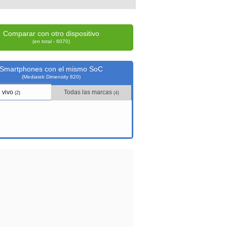
Comparar con otro dispositivo
(en total - 6070)
Smartphones con el mismo SoC
(Mediatek Dimensity 820)
vivo
Todas las marcas
(2)
(4)