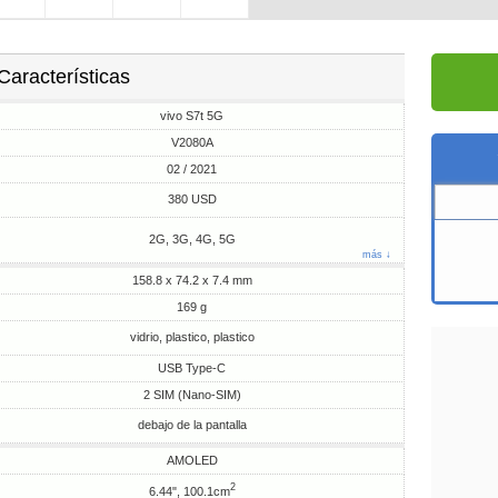
Características
vivo S7t 5G
V2080A
02 / 2021
380 USD
2G, 3G, 4G, 5G
más ↓
158.8 x 74.2 x 7.4 mm
169 g
vidrio, plastico, plastico
USB Type-C
2 SIM (Nano-SIM)
debajo de la pantalla
AMOLED
2
6.44", 100.1cm