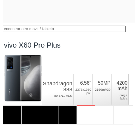
vivo X60 Pro Plus
Snapdragon
6.56"
50MP
4200
mAh
888
2376x1080
2160p@30
pix.
carga
8/12Go RAM
rápida