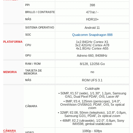
398
PPI
477nit / -
BRILLO / CONTRASTE
HDR10+
MÁS
Android 11
SISTEMA OPERATIVO
Qualcomm Snapdragon 888
SOC
1x2.84GHz Cortex-X1
PLATAFORMA
3x2.42GHz Cortex-A78
CPU
4x1.8GHz Cortex-A55
Adreno 660, 840MHz
GPU
8/128, 12/256 Go
RAM / ROM
TARJETA DE
no
MEMORIA
MEMORIA
ROM UFS 3.1
MÁS
Cuádruple
• 50MP, f/1.57 (wide), 1/1.30", 1.2µm, Samsung
GN1, Dual Pixel PDAF, OIS, Laser AF
• 8MP, f/3.4, 125mm (periscope), 1/4.0",
OmniVision OV08A10, PDAF, OIS, 5x optical
CÁMARA
zoom
• 32MP, f/2.08, 50mm (telephoto), 1/2.8", 0.8µm,
Samsung GD1, PDAF, 2x optical zoom
• 48MP, f/2.2 (ultrawide), 1/2.0", 0.8µm, Sony
IMX598, gimbal stabilization
1080p - 60fps
CÁMARA
VIDEO