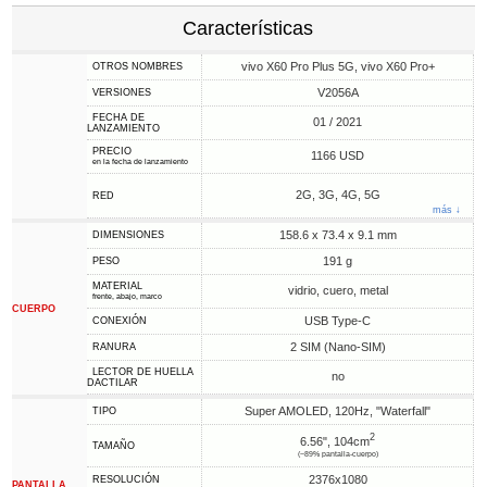
Características
vivo X60 Pro Plus 5G, vivo X60 Pro+
OTROS NOMBRES
V2056A
VERSIONES
FECHA DE
01 / 2021
LANZAMIENTO
PRECIO
1166 USD
en la fecha de lanzamiento
2G, 3G, 4G, 5G
RED
más ↓
158.6 x 73.4 x 9.1 mm
DIMENSIONES
191 g
PESO
MATERIAL
vidrio, cuero, metal
frente, abajo, marco
CUERPO
USB Type-C
CONEXIÓN
2 SIM (Nano-SIM)
RANURA
LECTOR DE HUELLA
no
DACTILAR
Super AMOLED, 120Hz, "Waterfall"
TIPO
2
6.56", 104cm
TAMAÑO
(~89% pantalla-cuerpo)
2376x1080
RESOLUCIÓN
PANTALLA