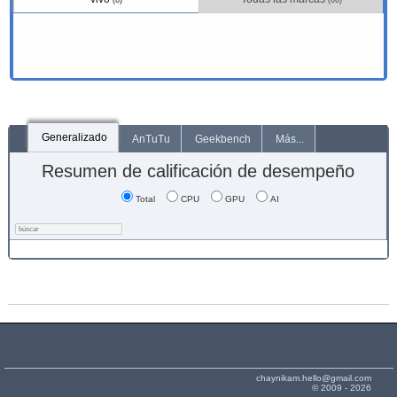
(6)
(66)
Generalizado
AnTuTu
Geekbench
Más...
Resumen de calificación de desempeño
Total
CPU
GPU
AI
chaynikam.hello@gmail.com
© 2009 - 2026