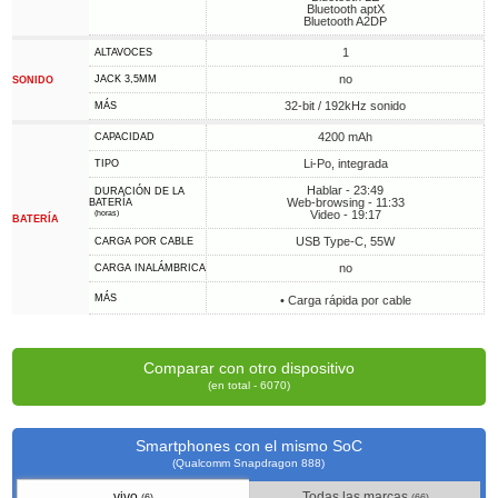
Bluetooth aptX
Bluetooth A2DP
1
ALTAVOCES
no
JACK 3,5MM
SONIDO
32-bit / 192kHz sonido
MÁS
4200 mAh
CAPACIDAD
Li-Po, integrada
TIPO
Hablar - 23:49
DURACIÓN DE LA
Web-browsing - 11:33
BATERÍA
Video - 19:17
(horas)
BATERÍA
USB Type-C, 55W
CARGA POR CABLE
no
CARGA INALÁMBRICA
MÁS
• Carga rápida por cable
Comparar con otro dispositivo
(en total - 6070)
Smartphones con el mismo SoC
(Qualcomm Snapdragon 888)
vivo
Todas las marcas