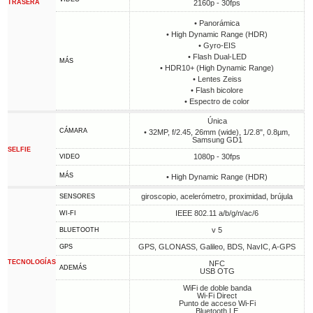
TRASERA
2160p - 30fps
• Panorámica
• High Dynamic Range (HDR)
• Gyro-EIS
• Flash Dual-LED
MÁS
• HDR10+ (High Dynamic Range)
• Lentes Zeiss
• Flash bicolore
• Espectro de color
Única
CÁMARA
• 32MP, f/2.45, 26mm (wide), 1/2.8", 0.8µm,
Samsung GD1
SELFIE
1080p - 30fps
VIDEO
MÁS
• High Dynamic Range (HDR)
giroscopio, acelerómetro, proximidad, brújula
SENSORES
IEEE 802.11 a/b/g/n/ac/6
WI-FI
v 5
BLUETOOTH
GPS, GLONASS, Galileo, BDS, NavIC, A-GPS
GPS
TECNOLOGÍAS
NFC
ADEMÁS
USB OTG
WiFi de doble banda
Wi-Fi Direct
Punto de acceso Wi-Fi
Bluetooth LE