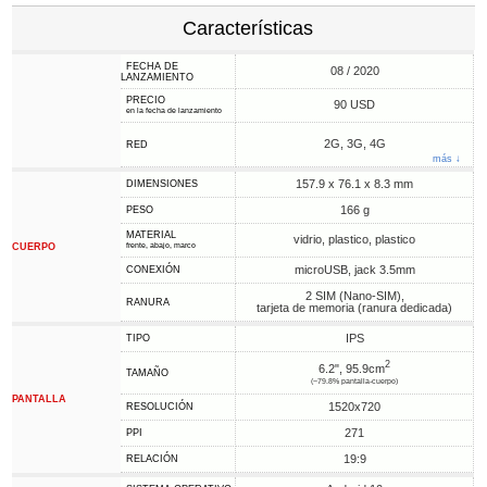
Características
FECHA DE
08 / 2020
LANZAMIENTO
PRECIO
90 USD
en la fecha de lanzamiento
2G, 3G, 4G
RED
más ↓
157.9 x 76.1 x 8.3 mm
DIMENSIONES
166 g
PESO
MATERIAL
vidrio, plastico, plastico
CUERPO
frente, abajo, marco
microUSB, jack 3.5mm
CONEXIÓN
2 SIM (Nano-SIM),
RANURA
tarjeta de memoria (ranura dedicada)
IPS
TIPO
2
6.2", 95.9cm
TAMAÑO
(~79.8% pantalla-cuerpo)
PANTALLA
1520x720
RESOLUCIÓN
271
PPI
19:9
RELACIÓN