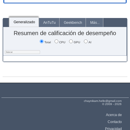
Generalizado
AnTuTu
Geekbench
Más...
Resumen de calificación de desempeño
Total
CPU
GPU
AI
chaynikam.hello@gmail.com
© 2009 - 2026
Acerca de
Contacto
Privacidad