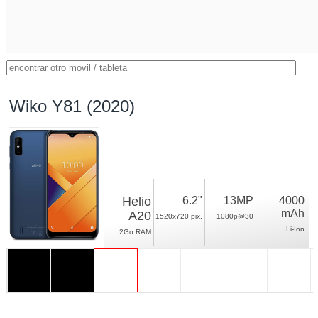
Wiko Y81 (2020)
Helio
6.2"
13MP
4000
mAh
A20
1520x720 pix.
1080p@30
Li-Ion
2Go RAM