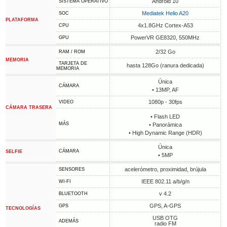
Android 10
SISTEMA OPERATIVO
Mediatek Helio A20
SOC
PLATAFORMA
4x1.8GHz Cortex-A53
CPU
PowerVR GE8320, 550MHz
GPU
2/32 Go
RAM / ROM
MEMORIA
TARJETA DE
hasta 128Go (ranura dedicada)
MEMORIA
Única
CÁMARA
• 13MP, AF
1080p - 30fps
VIDEO
CÁMARA TRASERA
• Flash LED
MÁS
• Panorámica
• High Dynamic Range (HDR)
Única
CÁMARA
SELFIE
• 5MP
acelerómetro, proximidad, brújula
SENSORES
IEEE 802.11 a/b/g/n
WI-FI
v 4.2
BLUETOOTH
GPS, A-GPS
GPS
TECNOLOGÍAS
USB OTG
ADEMÁS
radio FM