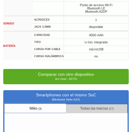
Punto de acceso Wi-Fi
Bluetooth LE
Bluetooth A2DP
1
ALTAVOCES
SONIDO
disponible
JACK 3,5MM
4000 mAh
CAPACIDAD
Li-Ion, integrada
TIPO
BATERÍA
microUSB
CARGA POR CABLE
no
CARGA INALÁMBRICA
Comparar con otro dispositivo
(en total - 6070)
Smartphones con el mismo SoC
(Mediatek Helio A20)
Wiko
Todas las marcas
(3)
(17)