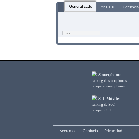
Generalizado
AnTuTu
Geekben
Smartphones
ranking de smartphones
comparar smartphones
SoC Móviles
ranking de SoC
comparar SoC
Acerca de
Contacto
Privacidad