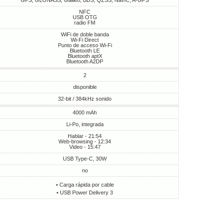
GPS, GLONASS, Galileo, BDS, QZSS, NavIC, A-GPS
NFC
USB OTG
radio FM
WiFi de doble banda
Wi-Fi Direct
Punto de acceso Wi-Fi
Bluetooth LE
Bluetooth aptX
Bluetooth A2DP
2
disponible
32-bit / 384kHz sonido
4000 mAh
Li-Po, integrada
Hablar - 21:54
Web-browsing - 12:34
Video - 15:47
USB Type-C, 30W
no
• Carga rápida por cable
• USB Power Delivery 3