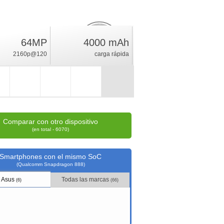
64MP
4000 mAh
27.1
%
2160p@120
carga rápida
índice
Comparar con otro dispositivo
(en total - 6070)
Smartphones con el mismo SoC
(Qualcomm Snapdragon 888)
Asus
Todas las marcas
(6)
(66)