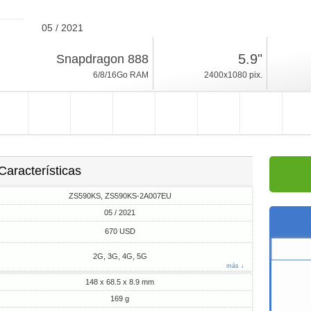
05 / 2021
169g, espesor 8.9mm
5.9"
Snapdragon 888
Android 11, ZenUI
6/8/16Go RAM
2400x1080 pix.
128/256Go ROM
Características
ZS590KS, ZS590KS-2A007EU
05 / 2021
670 USD
2G, 3G, 4G, 5G
más ↓
148 x 68.5 x 8.9 mm
169 g