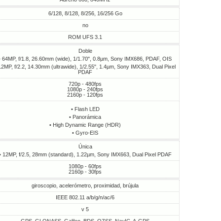
6/128, 8/128, 8/256, 16/256 Go
no
ROM UFS 3.1
Doble
• 64MP, f/1.8, 26.60mm (wide), 1/1.70", 0.8µm, Sony IMX686, PDAF, OIS
12MP, f/2.2, 14.30mm (ultrawide), 1/2.55", 1.4µm, Sony IMX363, Dual Pixel
PDAF
720p - 480fps
1080p - 240fps
2160p - 120fps
• Flash LED
• Panorámica
• High Dynamic Range (HDR)
• Gyro-EIS
Única
• 12MP, f/2.5, 28mm (standard), 1.22µm, Sony IMX663, Dual Pixel PDAF
1080p - 60fps
2160p - 30fps
giroscopio, acelerómetro, proximidad, brújula
IEEE 802.11 a/b/g/n/ac/6
v 5