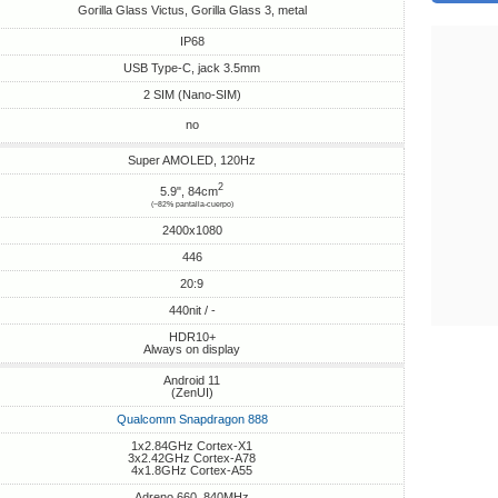
Gorilla Glass Victus, Gorilla Glass 3, metal
IP68
USB Type-C, jack 3.5mm
2 SIM (Nano-SIM)
no
Super AMOLED, 120Hz
2
5.9", 84cm
(~82% pantalla-cuerpo)
2400x1080
446
20:9
440nit / -
HDR10+
Always on display
Android 11
(ZenUI)
Qualcomm Snapdragon 888
1x2.84GHz Cortex-X1
3x2.42GHz Cortex-A78
4x1.8GHz Cortex-A55
Adreno 660, 840MHz