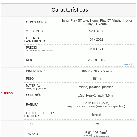
Características
Honor Play 5T Lite, Honor Play 5T Vitality, Honor
OTROS NOMBRES
Play 5T Youth
NZA-AL00
VERSIONES
FECHA DE
04 / 2021
LANZAMIENTO
PRECIO
190 USD
en la fecha de lanzamiento
2G, 3G, 4G
RED
más ↓
165.2 x 76 x 9.2 mm
DIMENSIONES
191 g
PESO
MATERIAL
vidrio, plastico, plastico
frente, abajo, marco
CUERPO
USB Type-C, jack 3.5mm
CONEXIÓN
2 SIM (Nano-SIM),
RANURA
tarjeta de memoria (ranura compartida)
LECTOR DE HUELLA
lateral
DACTILAR
IPS
TIPO
2
6.6", 105.2cm
TAMAÑO
(~83.8% pantalla-cuerpo)