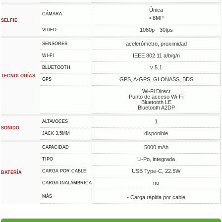
Única
CÁMARA
• 8MP
SELFIE
1080p - 30fps
VIDEO
acelerómetro, proximidad
SENSORES
IEEE 802.11 a/b/g/n
WI-FI
v 5.1
BLUETOOTH
TECNOLOGÍAS
GPS, A-GPS, GLONASS, BDS
GPS
Wi-Fi Direct
Punto de acceso Wi-Fi
Bluetooth LE
Bluetooth A2DP
1
ALTAVOCES
SONIDO
disponible
JACK 3,5MM
5000 mAh
CAPACIDAD
Li-Po, integrada
TIPO
USB Type-C, 22.5W
CARGA POR CABLE
BATERÍA
no
CARGA INALÁMBRICA
MÁS
• Carga rápida por cable