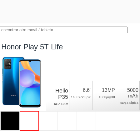
Honor Play 5T Life
Helio
6.6"
13MP
5000
mAh
P35
1600x720 pix.
1080p@30
carga rápida
6Go RAM