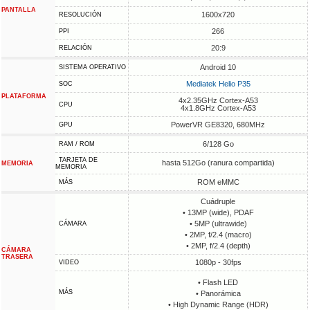
PANTALLA
1600x720
RESOLUCIÓN
266
PPI
20:9
RELACIÓN
Android 10
SISTEMA OPERATIVO
Mediatek Helio P35
SOC
PLATAFORMA
4x2.35GHz Cortex-A53
CPU
4x1.8GHz Cortex-A53
PowerVR GE8320, 680MHz
GPU
6/128 Go
RAM / ROM
TARJETA DE
hasta 512Go (ranura compartida)
MEMORIA
MEMORIA
ROM eMMC
MÁS
Cuádruple
• 13MP (wide), PDAF
• 5MP (ultrawide)
CÁMARA
• 2MP, f/2.4 (macro)
• 2MP, f/2.4 (depth)
CÁMARA
TRASERA
1080p - 30fps
VIDEO
• Flash LED
MÁS
• Panorámica
• High Dynamic Range (HDR)