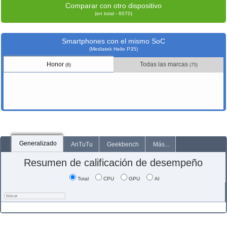
Comparar con otro dispositivo
(en total - 6070)
Smartphones con el mismo SoC
(Mediatek Helio P35)
Honor
Todas las marcas
(6)
(75)
Generalizado
AnTuTu
Geekbench
Más...
Resumen de calificación de desempeño
Total
CPU
GPU
AI