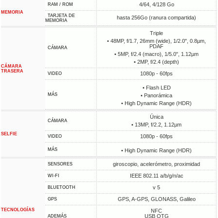
4/64, 4/128 Go
RAM / ROM
MEMORIA
TARJETA DE
hasta 256Go (ranura compartida)
MEMORIA
Triple
• 48MP, f/1.7, 26mm (wide), 1/2.0", 0.8µm,
PDAF
CÁMARA
• 5MP, f/2.4 (macro), 1/5.0", 1.12µm
• 2MP, f/2.4 (depth)
CÁMARA
TRASERA
1080p - 60fps
VIDEO
• Flash LED
MÁS
• Panorámica
• High Dynamic Range (HDR)
Única
CÁMARA
• 13MP, f/2.2, 1.12µm
SELFIE
1080p - 60fps
VIDEO
MÁS
• High Dynamic Range (HDR)
giroscopio, acelerómetro, proximidad
SENSORES
IEEE 802.11 a/b/g/n/ac
WI-FI
v 5
BLUETOOTH
GPS, A-GPS, GLONASS, Galileo
GPS
TECNOLOGÍAS
NFC
USB OTG
ADEMÁS