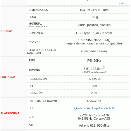
más ↓
164.9 x 74.9 x 9 mm
DIMENSIONES
192 g
PESO
MATERIAL
vidrio, plastico, plastico
frente, abajo, marco
CUERPO
USB Type-C, jack 3.5mm
CONEXIÓN
1 o 2 SIM (Nano-SIM),
RANURA
tarjeta de memoria (ranura compartida)
LECTOR DE HUELLA
en la parte trasera
DACTILAR
IPS, 90Hz
TIPO
2
6.5", 102.8cm
TAMAÑO
(~83.2% pantalla-cuerpo)
PANTALLA
1600x720
RESOLUCIÓN
269
PPI
20:9
RELACIÓN
Android 11
SISTEMA OPERATIVO
Qualcomm Snapdragon 480
SOC
PLATAFORMA
2x2GHz Cortex-A76
CPU
6x1.8GHz Cortex-A55
Adreno 619, 950MHz
GPU