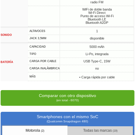
radio FM
WiFi de doble banda
Wi-Fi Direct
Punto de acceso Wi-Fi
Bluetooth LE
Bluetooth A2DP
1
ALTAVOCES
SONIDO
disponible
JACK 3,5MM
5000 mAh
CAPACIDAD
Li-Po, integrada
TIPO
USB Type-C, 15W
CARGA POR CABLE
BATERÍA
no
CARGA INALÁMBRICA
MÁS
• Carga rápida por cable
Comparar con otro dispositivo
(en total - 6070)
Smartphones con el mismo SoC
(Qualcomm Snapdragon 480)
Motorola
Todas las marcas
(2)
(19)