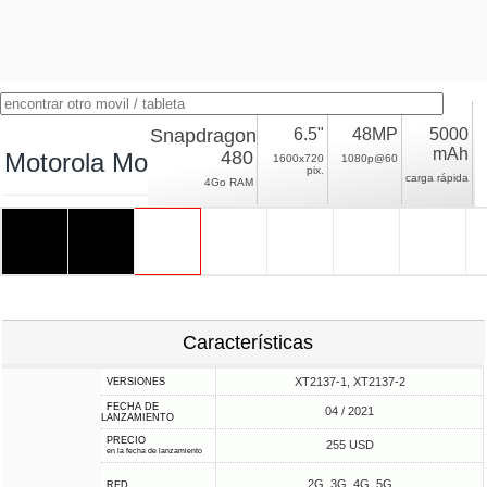
Snapdragon
6.5"
48MP
5000
mAh
480
Motorola Moto G50
1600x720
1080p@60
pix.
carga rápida
4Go RAM
Características
XT2137-1, XT2137-2
VERSIONES
FECHA DE
04 / 2021
LANZAMIENTO
PRECIO
255 USD
en la fecha de lanzamiento
2G, 3G, 4G, 5G
RED