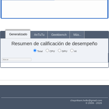
Generalizado
AnTuTu
Geekbench
Más...
Resumen de calificación de desempeño
Total
CPU
GPU
AI
chaynikam.hello@gmail.com
© 2009 - 2026