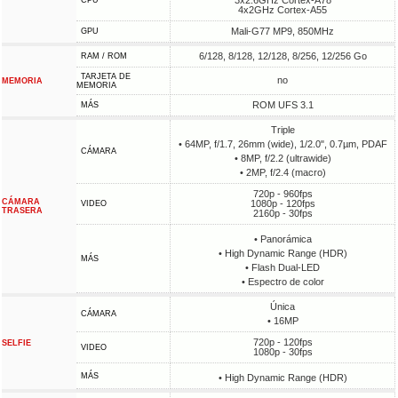
3x2.6GHz Cortex-A78
CPU
4x2GHz Cortex-A55
Mali-G77 MP9, 850MHz
GPU
6/128, 8/128, 12/128, 8/256, 12/256 Go
RAM / ROM
TARJETA DE
no
MEMORIA
MEMORIA
ROM UFS 3.1
MÁS
Triple
• 64MP, f/1.7, 26mm (wide), 1/2.0", 0.7µm, PDAF
CÁMARA
• 8MP, f/2.2 (ultrawide)
• 2MP, f/2.4 (macro)
720p - 960fps
CÁMARA
1080p - 120fps
VIDEO
TRASERA
2160p - 30fps
• Panorámica
• High Dynamic Range (HDR)
MÁS
• Flash Dual-LED
• Espectro de color
Única
CÁMARA
• 16MP
720p - 120fps
SELFIE
VIDEO
1080p - 30fps
MÁS
• High Dynamic Range (HDR)