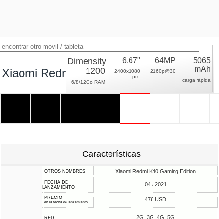
Dimensity
6.67"
64MP
5065
mAh
1200
Xiaomi Redmi K40 Gaming
2400x1080
2160p@30
pix.
carga rápida
6/8/12Go RAM
Características
Xiaomi Redmi K40 Gaming Edition
OTROS NOMBRES
FECHA DE
04 / 2021
LANZAMIENTO
PRECIO
476 USD
en la fecha de lanzamiento
2G, 3G, 4G, 5G
RED