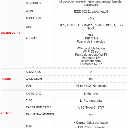
giroscopio, acelerómetro, proximidad, brújula,
SENSORES
barómetro
IEEE 802.11 a/b/g/n/ac/6
WI-FI
v 5.2
BLUETOOTH
GPS, A-GPS, GLONASS, Galileo, BDS, QZSS,
GPS
NavIC
TECNOLOGÍAS
NFC
USB OTG
ADEMÁS
Puerto de infrarrojos
WiFi de doble banda
Wi-Fi Direct
Punto de acceso Wi-Fi
Bluetooth LE
Bluetooth aptX
Bluetooth A2DP
2
ALTAVOCES
no
JACK 3,5MM
SONIDO
24-bit / 192kHz sonido
MÁS
5065 mAh
CAPACIDAD
Li-Po, integrada
TIPO
USB Type-C, 67W
CARGA POR CABLE
BATERÍA
no
CARGA INALÁMBRICA
• Carga rápida por cable
MÁS
• USB Power Delivery 3