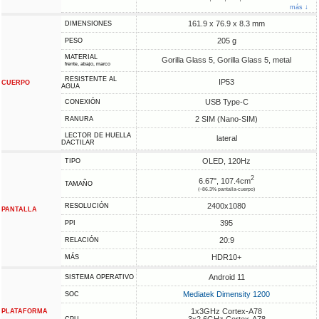
más ↓
161.9 x 76.9 x 8.3 mm
DIMENSIONES
205 g
PESO
MATERIAL
Gorilla Glass 5, Gorilla Glass 5, metal
frente, abajo, marco
RESISTENTE AL
IP53
CUERPO
AGUA
USB Type-C
CONEXIÓN
2 SIM (Nano-SIM)
RANURA
LECTOR DE HUELLA
lateral
DACTILAR
OLED, 120Hz
TIPO
2
6.67", 107.4cm
TAMAÑO
(~86.3% pantalla-cuerpo)
2400x1080
RESOLUCIÓN
PANTALLA
395
PPI
20:9
RELACIÓN
HDR10+
MÁS
Android 11
SISTEMA OPERATIVO
Mediatek Dimensity 1200
SOC
1x3GHz Cortex-A78
PLATAFORMA