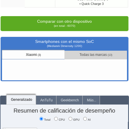
• Quick Charge 3
Comparar con otro dispositivo
(en total - 6070)
Smartphones con el mismo SoC
(Mediatek Dimensity 1200)
Xiaomi
Todas las marcas
(3)
(13)
Generalizado
AnTuTu
Geekbench
Más...
Resumen de calificación de desempeño
Total
CPU
GPU
AI