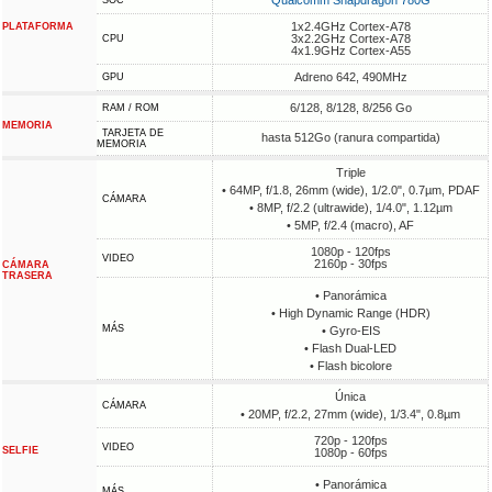
Qualcomm Snapdragon 780G
SOC
1x2.4GHz Cortex-A78
PLATAFORMA
3x2.2GHz Cortex-A78
CPU
4x1.9GHz Cortex-A55
Adreno 642, 490MHz
GPU
6/128, 8/128, 8/256 Go
RAM / ROM
MEMORIA
TARJETA DE
hasta 512Go (ranura compartida)
MEMORIA
Triple
• 64MP, f/1.8, 26mm (wide), 1/2.0", 0.7µm, PDAF
CÁMARA
• 8MP, f/2.2 (ultrawide), 1/4.0", 1.12µm
• 5MP, f/2.4 (macro), AF
1080p - 120fps
VIDEO
2160p - 30fps
CÁMARA
TRASERA
• Panorámica
• High Dynamic Range (HDR)
MÁS
• Gyro-EIS
• Flash Dual-LED
• Flash bicolore
Única
CÁMARA
• 20MP, f/2.2, 27mm (wide), 1/3.4", 0.8µm
720p - 120fps
VIDEO
SELFIE
1080p - 60fps
• Panorámica
MÁS