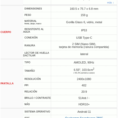
más ↓
160.5 x 75.7 x 6.8 mm
DIMENSIONES
159 g
PESO
MATERIAL
Gorilla Glass 6, vidrio, metal
frente, abajo, marco
RESISTENTE AL
IP53
AGUA
CUERPO
USB Type-C
CONEXIÓN
2 SIM (Nano-SIM),
RANURA
tarjeta de memoria (ranura compartida)
LECTOR DE HUELLA
lateral
DACTILAR
AMOLED, 90Hz
TIPO
2
6.55", 103.6cm
TAMAÑO
(~85.3% pantalla-cuerpo)
2400x1080
RESOLUCIÓN
PANTALLA
402
PPI
20:9
RELACIÓN
514nit / -
BRILLO / CONTRASTE
HDR10+
MÁS
Android 11
SISTEMA OPERATIVO