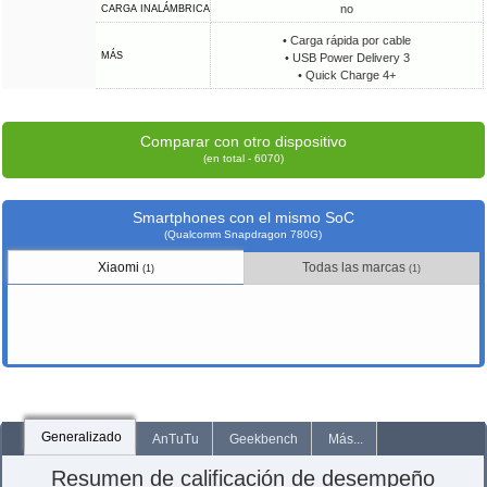
no
CARGA INALÁMBRICA
• Carga rápida por cable
MÁS
• USB Power Delivery 3
• Quick Charge 4+
Comparar con otro dispositivo
(en total - 6070)
Smartphones con el mismo SoC
(Qualcomm Snapdragon 780G)
Xiaomi
Todas las marcas
(1)
(1)
Generalizado
AnTuTu
Geekbench
Más...
Resumen de calificación de desempeño