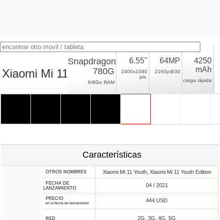
Snapdragon
6.55"
64MP
4250
mAh
780G
Xiaomi Mi 11 Lite 5G
2400x1080
2160p@30
pix.
carga rápida
6/8Go RAM
Características
Xiaomi Mi 11 Youth, Xiaomi Mi 11 Youth Edition
OTROS NOMBRES
FECHA DE
04 / 2021
LANZAMIENTO
PRECIO
444 USD
en la fecha de lanzamiento
2G, 3G, 4G, 5G
RED