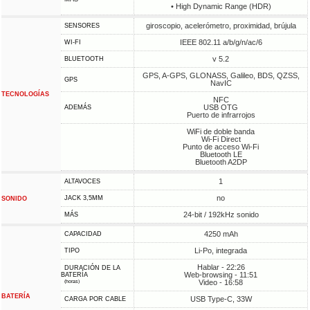
• High Dynamic Range (HDR)
giroscopio, acelerómetro, proximidad, brújula
SENSORES
IEEE 802.11 a/b/g/n/ac/6
WI-FI
v 5.2
BLUETOOTH
GPS, A-GPS, GLONASS, Galileo, BDS, QZSS,
GPS
NavIC
TECNOLOGÍAS
NFC
USB OTG
ADEMÁS
Puerto de infrarrojos
WiFi de doble banda
Wi-Fi Direct
Punto de acceso Wi-Fi
Bluetooth LE
Bluetooth A2DP
1
ALTAVOCES
no
JACK 3,5MM
SONIDO
24-bit / 192kHz sonido
MÁS
4250 mAh
CAPACIDAD
Li-Po, integrada
TIPO
Hablar - 22:26
DURACIÓN DE LA
Web-browsing - 11:51
BATERÍA
Video - 16:58
(horas)
BATERÍA
USB Type-C, 33W
CARGA POR CABLE