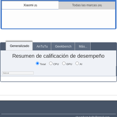
Xiaomi
Todas las marcas
(9)
(69)
Generalizado
AnTuTu
Geekbench
Más...
Resumen de calificación de desempeño
Total
CPU
GPU
AI
chaynikam.hello@gmail.com