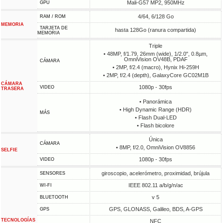
Mali-G57 MP2, 950MHz
GPU
4/64, 6/128 Go
RAM / ROM
MEMORIA
TARJETA DE
hasta 128Go (ranura compartida)
MEMORIA
Triple
• 48MP, f/1.79, 26mm (wide), 1/2.0", 0.8µm,
OmniVision OV48B, PDAF
CÁMARA
• 2MP, f/2.4 (macro), Hynix Hi-259H
• 2MP, f/2.4 (depth), GalaxyCore GC02M1B
CÁMARA
1080p - 30fps
VIDEO
TRASERA
• Panorámica
• High Dynamic Range (HDR)
MÁS
• Flash Dual-LED
• Flash bicolore
Única
CÁMARA
• 8MP, f/2.0, OmniVision OV8856
SELFIE
1080p - 30fps
VIDEO
giroscopio, acelerómetro, proximidad, brújula
SENSORES
IEEE 802.11 a/b/g/n/ac
WI-FI
v 5
BLUETOOTH
GPS, GLONASS, Galileo, BDS, A-GPS
GPS
TECNOLOGÍAS
NFC