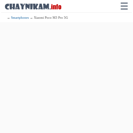
☰
→
Smartphones
→ Xiaomi Poco M3 Pro 5G