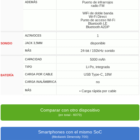
Puerto de infrarrojos
ADEMÁS
radio FM
WiFi de doble banda
Wi-Fi Direct
Punto de acceso Wi-Fi
Bluetooth LE
Bluetooth A2DP
1
ALTAVOCES
disponible
JACK 3,5MM
SONIDO
24-bit / 192kHz sonido
MÁS
5000 mAh
CAPACIDAD
Li-Po, integrada
TIPO
USB Type-C, 18W
CARGA POR CABLE
BATERÍA
no
CARGA INALÁMBRICA
MÁS
• Carga rápida por cable
Comparar con otro dispositivo
(en total - 6070)
Smartphones con el mismo SoC
(Mediatek Dimensity 700)