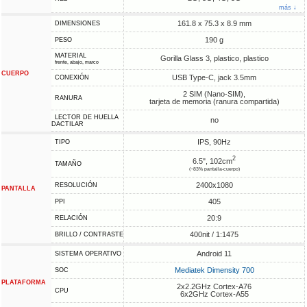
más ↓
161.8 x 75.3 x 8.9 mm
DIMENSIONES
190 g
PESO
MATERIAL
Gorilla Glass 3, plastico, plastico
frente, abajo, marco
CUERPO
USB Type-C, jack 3.5mm
CONEXIÓN
2 SIM (Nano-SIM),
RANURA
tarjeta de memoria (ranura compartida)
LECTOR DE HUELLA
no
DACTILAR
IPS, 90Hz
TIPO
2
6.5", 102cm
TAMAÑO
(~83% pantalla-cuerpo)
2400x1080
RESOLUCIÓN
PANTALLA
405
PPI
20:9
RELACIÓN
400nit / 1:1475
BRILLO / CONTRASTE
Android 11
SISTEMA OPERATIVO
Mediatek Dimensity 700
SOC
PLATAFORMA
2x2.2GHz Cortex-A76
CPU
6x2GHz Cortex-A55