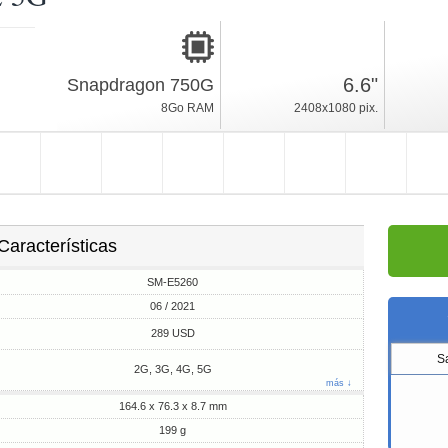
06 / 2021
199g, espesor 8.7mm
6.6"
Snapdragon 750G
Android 11, One UI
8Go RAM
2408x1080 pix.
128Go ROM
Características
SM-E5260
06 / 2021
289 USD
S
2G, 3G, 4G, 5G
más ↓
164.6 x 76.3 x 8.7 mm
199 g