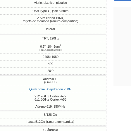
vidrio, plastico, plastico
USB Type-C, jack 3.5mm
2 SIM (Nano-SIM),
tarjeta de memoria (ranura compartida)
lateral
TFT, 120Hz
2
6.6", 104.9cm
(~83.6% pantalla-cuerpo)
2408x1080
400
20:9
Android 11
(One UI)
Qualcomm Snapdragon 750G
2x2.2GHz Cortex-A77
6x1.8GHz Cortex-A55
Adreno 619, 950MHz
8/128 Go
hasta 512Go (ranura compartida)
Cuádruple