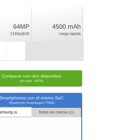
64MP
4500 mAh
14.5
%
2160p@30
carga rápida
índice
Comparar con otro dispositivo
(en total - 6070)
Smartphones con el mismo SoC
(Qualcomm Snapdragon 750G)
amsung
Todas las marcas
(8)
(21)