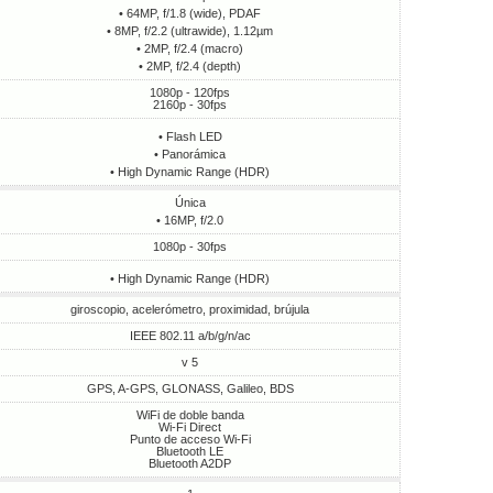
• 64MP, f/1.8 (wide), PDAF
• 8MP, f/2.2 (ultrawide), 1.12µm
• 2MP, f/2.4 (macro)
• 2MP, f/2.4 (depth)
1080p - 120fps
2160p - 30fps
• Flash LED
• Panorámica
• High Dynamic Range (HDR)
Única
• 16MP, f/2.0
1080p - 30fps
• High Dynamic Range (HDR)
giroscopio, acelerómetro, proximidad, brújula
IEEE 802.11 a/b/g/n/ac
v 5
GPS, A-GPS, GLONASS, Galileo, BDS
WiFi de doble banda
Wi-Fi Direct
Punto de acceso Wi-Fi
Bluetooth LE
Bluetooth A2DP