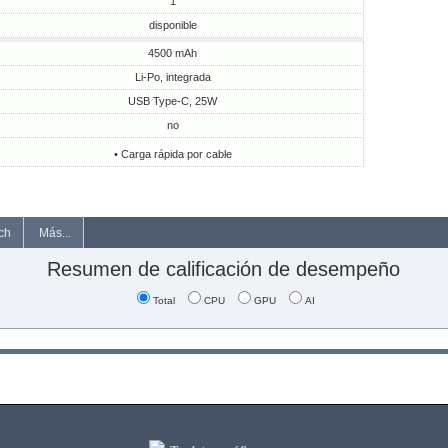
1
disponible
4500 mAh
Li-Po, integrada
USB Type-C, 25W
no
• Carga rápida por cable
ch
Más...
Resumen de calificación de desempeño
Total
CPU
GPU
AI