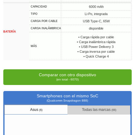
6000 mAh
CAPACIDAD
Li-Po, integrada
TIPO
USB Type-C, 65W
CARGA POR CABLE
disponible
CARGA INALÁMBRICA
BATERÍA
• Carga rápida por cable
• Carga inalámbrica rápida
MÁS
• USB Power Delivery 3
• Carga inversa por cable
• Quick Charge 4
Comparar con otro dispositivo
(en total - 6070)
Smartphones con el mismo SoC
(Qualcomm Snapdragon 888)
Asus
Todas las marcas
(6)
(66)