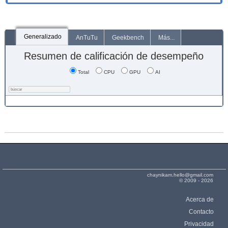
Generalizado
AnTuTu
Geekbench
Más...
Resumen de calificación de desempeño
Total
CPU
GPU
AI
chaynikam.hello@gmail.com
© 2009 - 2026
Acerca de
Contacto
Privacidad