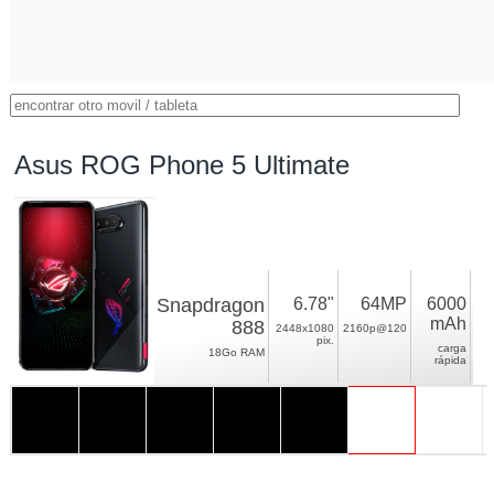
Asus ROG Phone 5 Ultimate
Snapdragon
6.78"
64MP
6000
mAh
888
2448x1080
2160p@120
pix.
carga
18Go RAM
rápida