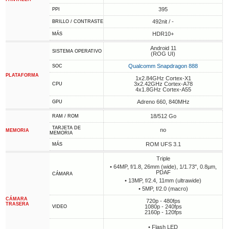
395
PPI
492nit / -
BRILLO / CONTRASTE
HDR10+
MÁS
Android 11
SISTEMA OPERATIVO
(ROG UI)
Qualcomm Snapdragon 888
SOC
PLATAFORMA
1x2.84GHz Cortex-X1
3x2.42GHz Cortex-A78
CPU
4x1.8GHz Cortex-A55
Adreno 660, 840MHz
GPU
18/512 Go
RAM / ROM
TARJETA DE
no
MEMORIA
MEMORIA
ROM UFS 3.1
MÁS
Triple
• 64MP, f/1.8, 26mm (wide), 1/1.73", 0.8µm,
PDAF
CÁMARA
• 13MP, f/2.4, 11mm (ultrawide)
• 5MP, f/2.0 (macro)
CÁMARA
720p - 480fps
TRASERA
1080p - 240fps
VIDEO
2160p - 120fps
• Flash LED