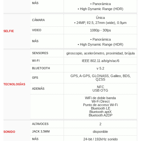
MÁS
• Panorámica
• High Dynamic Range (HDR)
Única
CÁMARA
• 24MP, f/2.5, 27mm (wide), 0.9µm
1080p - 30fps
VIDEO
SELFIE
• Panorámica
MÁS
• High Dynamic Range (HDR)
giroscopio, acelerómetro, proximidad, brújula
SENSORES
IEEE 802.11 a/b/g/n/ac/6
WI-FI
v 5.2
BLUETOOTH
GPS, A-GPS, GLONASS, Galileo, BDS,
GPS
QZSS
TECNOLOGÍAS
NFC
ADEMÁS
USB OTG
WiFi de doble banda
Wi-Fi Direct
Punto de acceso Wi-Fi
Bluetooth LE
Bluetooth aptX
Bluetooth A2DP
2
ALTAVOCES
disponible
JACK 3,5MM
SONIDO
24-bit / 192kHz sonido
MÁS