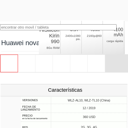
HiSilicon
6.57"
40MP
4100
mAh
Kirin
2400x1080
2160p@60
pix.
990
Huawei nova 6 LTE
carga rápida
8Go RAM
Características
WLZ-AL10, WLZ-TL10 (China)
VERSIONES
FECHA DE
12 / 2019
LANZAMIENTO
PRECIO
360 USD
en la fecha de lanzamiento
2G, 3G, 4G
RED