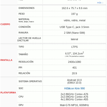
más ↓
162.6 x 75.7 x 8.6 mm
DIMENSIONES
197 g
PESO
MATERIAL
vidrio, vidrio, metal
frente, abajo, marco
CUERPO
USB Type-C, jack 3.5mm
CONEXIÓN
2 SIM (Nano-SIM)
RANURA
LECTOR DE HUELLA
lateral
DACTILAR
LTPS
TIPO
2
6.57", 104.2cm
TAMAÑO
(~84.7% pantalla-cuerpo)
PANTALLA
2400x1080
RESOLUCIÓN
401
PPI
20:9
RELACIÓN
Android 10.0
SISTEMA OPERATIVO
(EMUI 10.0)
HiSilicon Kirin 990
SOC
PLATAFORMA
2x2.86GHz Cortex-A76
2x2.09GHz Cortex-A76
CPU
4x1.86GHz Cortex-A55
Mali-G76 MP16, 600MHz
GPU