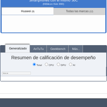
Smartphones con el mismo SoC
(HiSilicon Kirin 990)
Huawei
Todas las marcas
(9)
(12)
Generalizado
AnTuTu
Geekbench
Más...
Resumen de calificación de desempeño
Total
CPU
GPU
AI