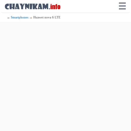
☰
→
Smartphones
→ Huawei nova 6 LTE