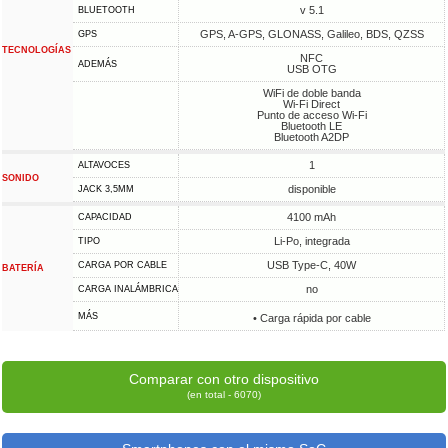
v 5.1
BLUETOOTH
GPS, A-GPS, GLONASS, Galileo, BDS, QZSS
GPS
TECNOLOGÍAS
NFC
ADEMÁS
USB OTG
WiFi de doble banda
Wi-Fi Direct
Punto de acceso Wi-Fi
Bluetooth LE
Bluetooth A2DP
1
ALTAVOCES
SONIDO
disponible
JACK 3,5MM
4100 mAh
CAPACIDAD
Li-Po, integrada
TIPO
USB Type-C, 40W
CARGA POR CABLE
BATERÍA
no
CARGA INALÁMBRICA
MÁS
• Carga rápida por cable
Comparar con otro dispositivo
(en total - 6070)