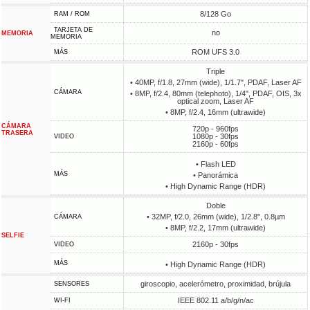
8/128 Go
RAM / ROM
TARJETA DE
no
MEMORIA
MEMORIA
ROM UFS 3.0
MÁS
Triple
• 40MP, f/1.8, 27mm (wide), 1/1.7", PDAF, Laser AF
CÁMARA
• 8MP, f/2.4, 80mm (telephoto), 1/4", PDAF, OIS, 3x
optical zoom, Laser AF
• 8MP, f/2.4, 16mm (ultrawide)
CÁMARA
720p - 960fps
TRASERA
1080p - 30fps
VIDEO
2160p - 60fps
• Flash LED
MÁS
• Panorámica
• High Dynamic Range (HDR)
Doble
• 32MP, f/2.0, 26mm (wide), 1/2.8", 0.8µm
CÁMARA
• 8MP, f/2.2, 17mm (ultrawide)
SELFIE
2160p - 30fps
VIDEO
MÁS
• High Dynamic Range (HDR)
giroscopio, acelerómetro, proximidad, brújula
SENSORES
IEEE 802.11 a/b/g/n/ac
WI-FI