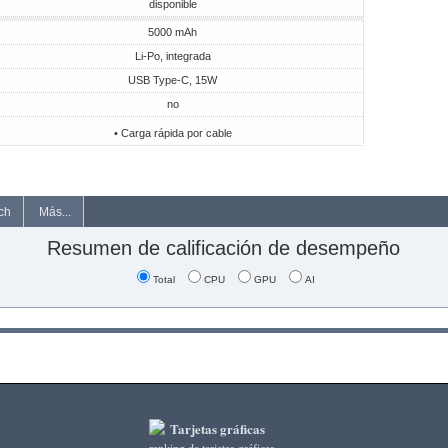
disponible
5000 mAh
Li-Po, integrada
USB Type-C, 15W
no
• Carga rápida por cable
ch
Más...
Resumen de calificación de desempeño
Total
CPU
GPU
AI
Tarjetas gráficas