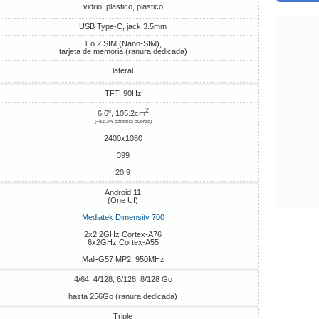
vidrio, plastico, plastico
USB Type-C, jack 3.5mm
1 o 2 SIM (Nano-SIM),
tarjeta de memoria (ranura dedicada)
lateral
TFT, 90Hz
2
6.6", 105.2cm
(~82.3% pantalla-cuerpo)
2400x1080
399
20:9
Android 11
(One UI)
Mediatek Dimensity 700
2x2.2GHz Cortex-A76
6x2GHz Cortex-A55
Mali-G57 MP2, 950MHz
4/64, 4/128, 6/128, 8/128 Go
hasta 256Go (ranura dedicada)
Triple