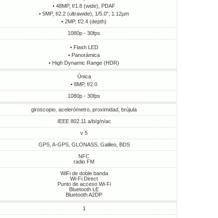
• 48MP, f/1.8 (wide), PDAF
• 5MP, f/2.2 (ultrawide), 1/5.0", 1.12µm
• 2MP, f/2.4 (depth)
1080p - 30fps
• Flash LED
• Panorámica
• High Dynamic Range (HDR)
Única
• 8MP, f/2.0
1080p - 30fps
giroscopio, acelerómetro, proximidad, brújula
IEEE 802.11 a/b/g/n/ac
v 5
GPS, A-GPS, GLONASS, Galileo, BDS
NFC
radio FM
WiFi de doble banda
Wi-Fi Direct
Punto de acceso Wi-Fi
Bluetooth LE
Bluetooth A2DP
1