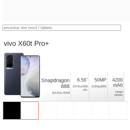
vivo X60t Pro+
Snapdragon
6.56"
50MP
4200
mAh
888
2376x1080
2160p@60
pix.
carga
8/12Go RAM
rápida