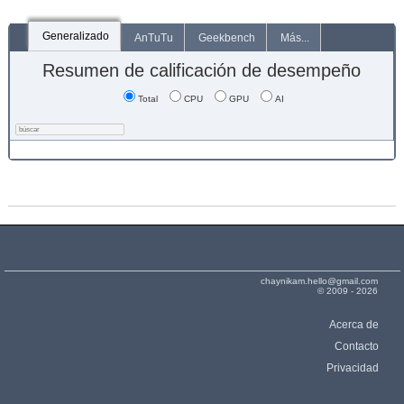
Generalizado
AnTuTu
Geekbench
Más...
Resumen de calificación de desempeño
Total
CPU
GPU
AI
chaynikam.hello@gmail.com
© 2009 - 2026
Acerca de
Contacto
Privacidad