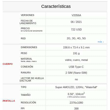
Características
V2056A
VERSIONES
FECHA DE
06 / 2021
LANZAMIENTO
PRECIO
722 USD
en la fecha de lanzamiento
2G, 3G, 4G, 5G
RED
más ↓
158.6 x 73.4 x 9.1 mm
DIMENSIONES
191 g
PESO
MATERIAL
vidrio, cuero, metal
frente, abajo, marco
CUERPO
USB Type-C
CONEXIÓN
2 SIM (Nano-SIM)
RANURA
LECTOR DE HUELLA
no
DACTILAR
Super AMOLED, 120Hz, "Waterfall"
TIPO
2
6.56", 104cm
TAMAÑO
(~89% pantalla-cuerpo)
PANTALLA
2376x1080
RESOLUCIÓN
398
PPI