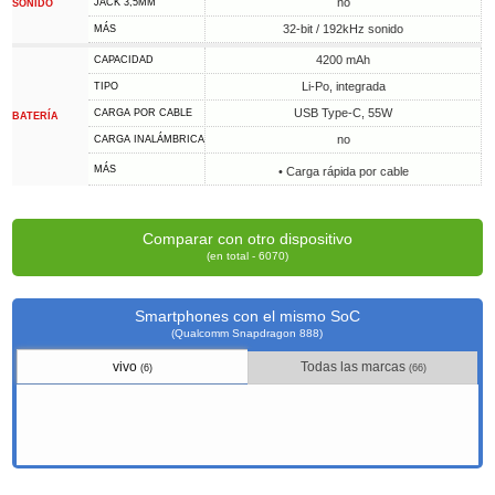
no
JACK 3,5MM
SONIDO
32-bit / 192kHz sonido
MÁS
4200 mAh
CAPACIDAD
Li-Po, integrada
TIPO
USB Type-C, 55W
CARGA POR CABLE
BATERÍA
no
CARGA INALÁMBRICA
MÁS
• Carga rápida por cable
Comparar con otro dispositivo
(en total - 6070)
Smartphones con el mismo SoC
(Qualcomm Snapdragon 888)
vivo
Todas las marcas
(6)
(66)