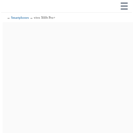
☰
→
Smartphones
→ vivo X60t Pro+