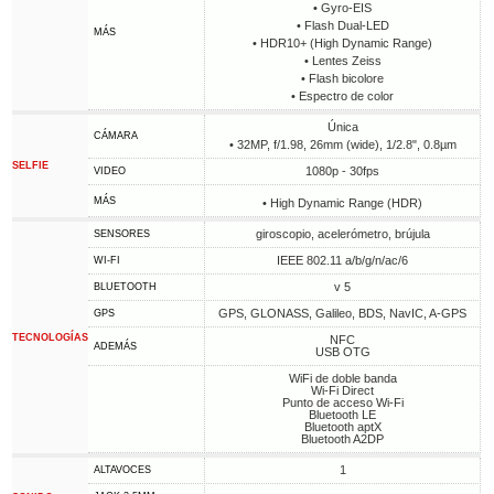
• Gyro-EIS
• Flash Dual-LED
MÁS
• HDR10+ (High Dynamic Range)
• Lentes Zeiss
• Flash bicolore
• Espectro de color
Única
CÁMARA
• 32MP, f/1.98, 26mm (wide), 1/2.8", 0.8µm
SELFIE
1080p - 30fps
VIDEO
MÁS
• High Dynamic Range (HDR)
giroscopio, acelerómetro, brújula
SENSORES
IEEE 802.11 a/b/g/n/ac/6
WI-FI
v 5
BLUETOOTH
GPS, GLONASS, Galileo, BDS, NavIC, A-GPS
GPS
TECNOLOGÍAS
NFC
ADEMÁS
USB OTG
WiFi de doble banda
Wi-Fi Direct
Punto de acceso Wi-Fi
Bluetooth LE
Bluetooth aptX
Bluetooth A2DP
1
ALTAVOCES