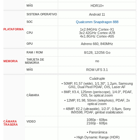
HDR10+
MÁS
Android 11
SISTEMA OPERATIVO
Qualcomm Snapdragon 888
SOC
1x2.84GHz Cortex-X1
PLATAFORMA
3x2.42GHz Cortex-A78
CPU
4x1.8GHz Cortex-A55
Adreno 660, 840MHz
GPU
8/128, 12/256 Go
RAM / ROM
TARJETA DE
no
MEMORIA
MEMORIA
ROM UFS 3.1
MÁS
Cuádruple
• 50MP, f/1.57 (wide), 1/1.30", 1.2µm, Samsung
GN1, Dual Pixel PDAF, OIS, Laser AF
• 8MP, f/3.4, 125mm (periscope), 1/4.0", PDAF,
OIS, 5x optical zoom
CÁMARA
• 12MP, f/1.98, 50mm (telephoto), PDAF, 2x
optical zoom
• 48MP, f/2.2 (ultrawide), 1/2.0", 0.8µm, Sony
IMX598, PDAF, gimbal stabilization
1080p - 60fps
CÁMARA
VIDEO
2160p - 60fps
TRASERA
• Panorámica
• High Dynamic Range (HDR)