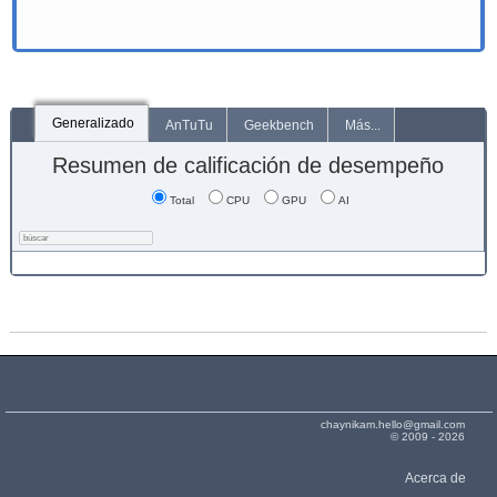
Generalizado
AnTuTu
Geekbench
Más...
Resumen de calificación de desempeño
Total
CPU
GPU
AI
chaynikam.hello@gmail.com
© 2009 - 2026
Acerca de