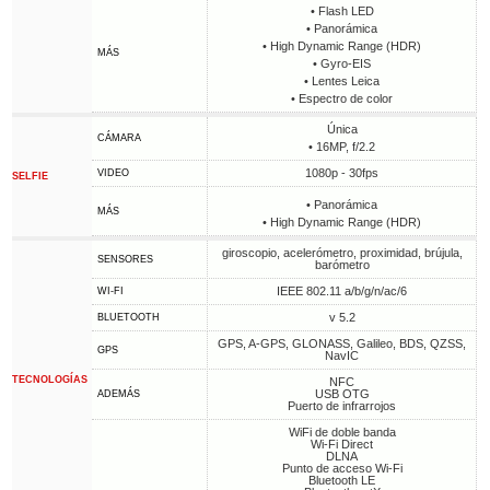
• Flash LED
• Panorámica
• High Dynamic Range (HDR)
MÁS
• Gyro-EIS
• Lentes Leica
• Espectro de color
Única
CÁMARA
• 16MP, f/2.2
1080p - 30fps
VIDEO
SELFIE
• Panorámica
MÁS
• High Dynamic Range (HDR)
giroscopio, acelerómetro, proximidad, brújula,
SENSORES
barómetro
IEEE 802.11 a/b/g/n/ac/6
WI-FI
v 5.2
BLUETOOTH
GPS, A-GPS, GLONASS, Galileo, BDS, QZSS,
GPS
NavIC
TECNOLOGÍAS
NFC
USB OTG
ADEMÁS
Puerto de infrarrojos
WiFi de doble banda
Wi-Fi Direct
DLNA
Punto de acceso Wi-Fi
Bluetooth LE