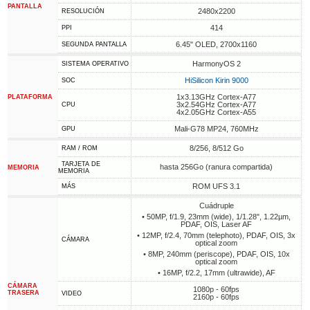
PANTALLA
2480x2200
RESOLUCIÓN
414
PPI
6.45" OLED, 2700х1160
SEGUNDA PANTALLA
HarmonyOS 2
SISTEMA OPERATIVO
HiSilicon Kirin 9000
SOC
1x3.13GHz Cortex-A77
PLATAFORMA
3x2.54GHz Cortex-A77
CPU
4x2.05GHz Cortex-A55
Mali-G78 MP24, 760MHz
GPU
8/256, 8/512 Go
RAM / ROM
TARJETA DE
hasta 256Go (ranura compartida)
MEMORIA
MEMORIA
ROM UFS 3.1
MÁS
Cuádruple
• 50MP, f/1.9, 23mm (wide), 1/1.28", 1.22µm,
PDAF, OIS, Laser AF
• 12MP, f/2.4, 70mm (telephoto), PDAF, OIS, 3x
CÁMARA
optical zoom
• 8MP, 240mm (periscope), PDAF, OIS, 10x
optical zoom
• 16MP, f/2.2, 17mm (ultrawide), AF
CÁMARA
1080p - 60fps
TRASERA
VIDEO
2160p - 60fps