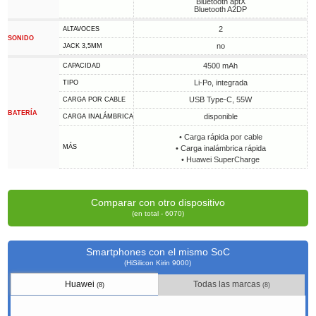
Bluetooth aptX
Bluetooth A2DP
2
ALTAVOCES
SONIDO
no
JACK 3,5MM
4500 mAh
CAPACIDAD
Li-Po, integrada
TIPO
USB Type-C, 55W
CARGA POR CABLE
BATERÍA
disponible
CARGA INALÁMBRICA
• Carga rápida por cable
MÁS
• Carga inalámbrica rápida
• Huawei SuperCharge
Comparar con otro dispositivo
(en total - 6070)
Smartphones con el mismo SoC
(HiSilicon Kirin 9000)
Huawei
Todas las marcas
(8)
(8)