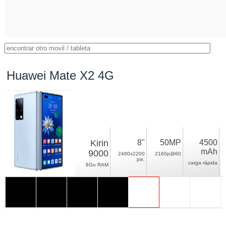
Huawei Mate X2 4G
Kirin
8"
50MP
4500
mAh
9000
2480x2200
2160p@60
pix.
carga rápida
8Go RAM