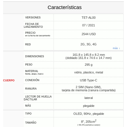
Características
TET-AL00
VERSIONES
FECHA DE
07 / 2021
LANZAMIENTO
PRECIO
2544 USD
en la fecha de lanzamiento
2G, 3G, 4G
RED
más ↓
161.8 x 145.8 x 8.2 mm
DIMENSIONES
(doblado 161.8 x 74.6 x 14.7 mm)
295 g
PESO
MATERIAL
vidrio, plastico, metal
frente, abajo, marco
USB Type-C
CONEXIÓN
CUERPO
2 SIM (Nano-SIM),
RANURA
tarjeta de memoria (ranura compartida)
LECTOR DE HUELLA
lateral
DACTILAR
plegable
MÁS
OLED, 90Hz, plegable
TIPO
2
8", 205cm
TAMAÑO
(~86.9% pantalla-cuerpo)