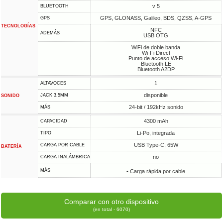
v 5
BLUETOOTH
GPS, GLONASS, Galileo, BDS, QZSS, A-GPS
GPS
TECNOLOGÍAS
NFC
ADEMÁS
USB OTG
WiFi de doble banda
Wi-Fi Direct
Punto de acceso Wi-Fi
Bluetooth LE
Bluetooth A2DP
1
ALTAVOCES
disponible
JACK 3,5MM
SONIDO
24-bit / 192kHz sonido
MÁS
4300 mAh
CAPACIDAD
Li-Po, integrada
TIPO
USB Type-C, 65W
CARGA POR CABLE
BATERÍA
no
CARGA INALÁMBRICA
MÁS
• Carga rápida por cable
Comparar con otro dispositivo
(en total - 6070)