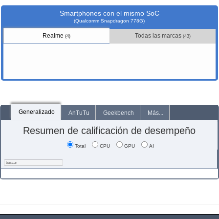
Smartphones con el mismo SoC
(Qualcomm Snapdragon 778G)
Realme
Todas las marcas
(4)
(43)
Generalizado
AnTuTu
Geekbench
Más...
Resumen de calificación de desempeño
Total
CPU
GPU
AI