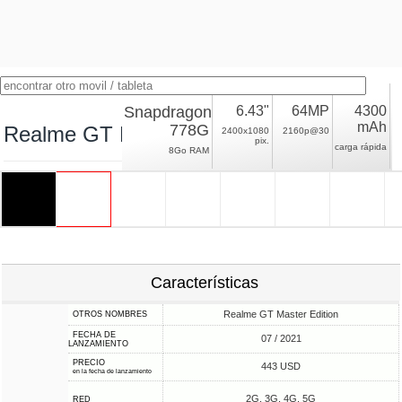
Snapdragon
6.43"
64MP
4300
mAh
778G
Realme GT Master
2400x1080
2160p@30
pix.
carga rápida
8Go RAM
Características
Realme GT Master Edition
OTROS NOMBRES
FECHA DE
07 / 2021
LANZAMIENTO
PRECIO
443 USD
en la fecha de lanzamiento
2G, 3G, 4G, 5G
RED