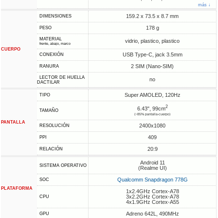
más ↓
159.2 x 73.5 x 8.7 mm
DIMENSIONES
178 g
PESO
MATERIAL
vidrio, plastico, plastico
frente, abajo, marco
CUERPO
USB Type-C, jack 3.5mm
CONEXIÓN
2 SIM (Nano-SIM)
RANURA
LECTOR DE HUELLA
no
DACTILAR
Super AMOLED, 120Hz
TIPO
2
6.43", 99cm
TAMAÑO
(~85% pantalla-cuerpo)
PANTALLA
2400x1080
RESOLUCIÓN
409
PPI
20:9
RELACIÓN
Android 11
SISTEMA OPERATIVO
(Realme UI)
Qualcomm Snapdragon 778G
SOC
PLATAFORMA
1x2.4GHz Cortex-A78
3x2.2GHz Cortex-A78
CPU
4x1.9GHz Cortex-A55
Adreno 642L, 490MHz
GPU