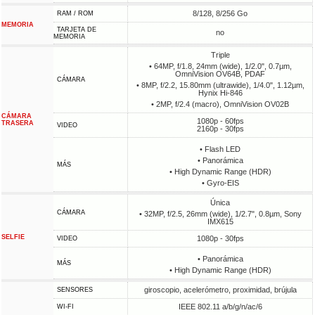
8/128, 8/256 Go
RAM / ROM
MEMORIA
TARJETA DE
no
MEMORIA
Triple
• 64MP, f/1.8, 24mm (wide), 1/2.0", 0.7µm,
OmniVision OV64B, PDAF
CÁMARA
• 8MP, f/2.2, 15.80mm (ultrawide), 1/4.0", 1.12µm,
Hynix Hi-846
• 2MP, f/2.4 (macro), OmniVision OV02B
CÁMARA
1080p - 60fps
TRASERA
VIDEO
2160p - 30fps
• Flash LED
• Panorámica
MÁS
• High Dynamic Range (HDR)
• Gyro-EIS
Única
CÁMARA
• 32MP, f/2.5, 26mm (wide), 1/2.7", 0.8µm, Sony
IMX615
SELFIE
1080p - 30fps
VIDEO
• Panorámica
MÁS
• High Dynamic Range (HDR)
giroscopio, acelerómetro, proximidad, brújula
SENSORES
IEEE 802.11 a/b/g/n/ac/6
WI-FI