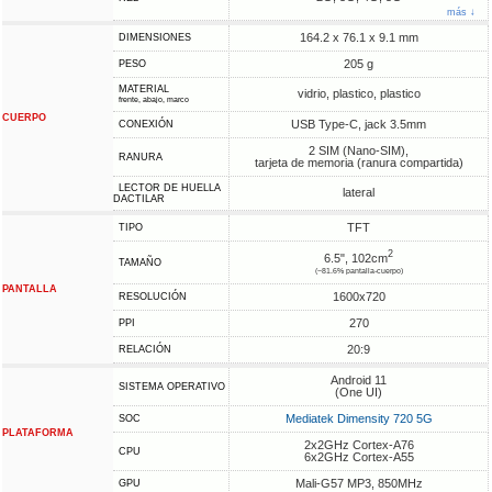
más ↓
164.2 x 76.1 x 9.1 mm
DIMENSIONES
205 g
PESO
MATERIAL
vidrio, plastico, plastico
frente, abajo, marco
CUERPO
USB Type-C, jack 3.5mm
CONEXIÓN
2 SIM (Nano-SIM),
RANURA
tarjeta de memoria (ranura compartida)
LECTOR DE HUELLA
lateral
DACTILAR
TFT
TIPO
2
6.5", 102cm
TAMAÑO
(~81.6% pantalla-cuerpo)
PANTALLA
1600x720
RESOLUCIÓN
270
PPI
20:9
RELACIÓN
Android 11
SISTEMA OPERATIVO
(One UI)
Mediatek Dimensity 720 5G
SOC
PLATAFORMA
2x2GHz Cortex-A76
CPU
6x2GHz Cortex-A55
Mali-G57 MP3, 850MHz
GPU