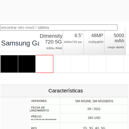
Dimensity
6.5"
48MP
5000
mAh
720 5G
Samsung Galaxy M32 5G
1600x720 pix.
2160p@30
carga rápida
6/8Go RAM
Características
SM-M326B, SM-M326B/DS
VERSIONES
FECHA DE
09 / 2021
LANZAMIENTO
PRECIO
283 USD
en la fecha de lanzamiento
2G, 3G, 4G, 5G
RED