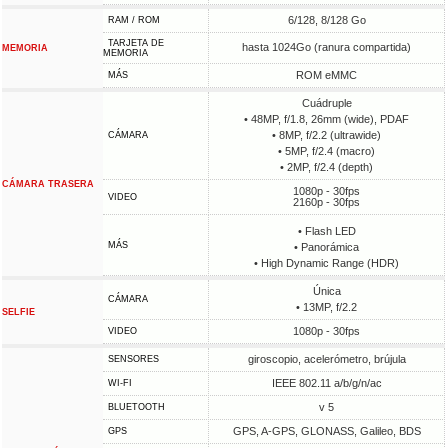
6/128, 8/128 Go
RAM / ROM
TARJETA DE
hasta 1024Go (ranura compartida)
MEMORIA
MEMORIA
ROM eMMC
MÁS
Cuádruple
• 48MP, f/1.8, 26mm (wide), PDAF
• 8MP, f/2.2 (ultrawide)
CÁMARA
• 5MP, f/2.4 (macro)
• 2MP, f/2.4 (depth)
CÁMARA TRASERA
1080p - 30fps
VIDEO
2160p - 30fps
• Flash LED
MÁS
• Panorámica
• High Dynamic Range (HDR)
Única
CÁMARA
• 13MP, f/2.2
SELFIE
1080p - 30fps
VIDEO
giroscopio, acelerómetro, brújula
SENSORES
IEEE 802.11 a/b/g/n/ac
WI-FI
v 5
BLUETOOTH
GPS, A-GPS, GLONASS, Galileo, BDS
GPS