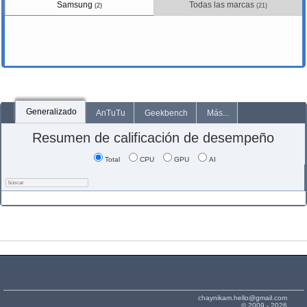
Samsung
Todas las marcas
(2)
(21)
Generalizado
AnTuTu
Geekbench
Más...
Resumen de calificación de desempeño
Total
CPU
GPU
AI
chaynikam.hello@gmail.com
© 2009 - 2026