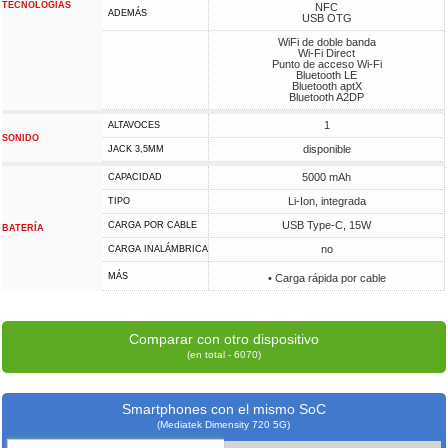
TECNOLOGÍAS
NFC
ADEMÁS
USB OTG
WiFi de doble banda
Wi-Fi Direct
Punto de acceso Wi-Fi
Bluetooth LE
Bluetooth aptX
Bluetooth A2DP
1
ALTAVOCES
SONIDO
disponible
JACK 3,5MM
5000 mAh
CAPACIDAD
Li-Ion, integrada
TIPO
USB Type-C, 15W
CARGA POR CABLE
BATERÍA
no
CARGA INALÁMBRICA
MÁS
• Carga rápida por cable
Comparar con otro dispositivo
(en total - 6070)
Smartphones con el mismo SoC
(Mediatek Dimensity 720 5G)