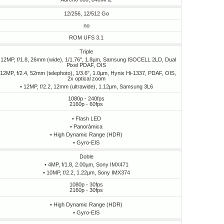
12/256, 12/512 Go
no
ROM UFS 3.1
Triple
 12MP, f/1.8, 26mm (wide), 1/1.76", 1.8µm, Samsung ISOCELL 2LD, Dual
Pixel PDAF, OIS
 12MP, f/2.4, 52mm (telephoto), 1/3.6", 1.0µm, Hynix Hi-1337, PDAF, OIS,
2x optical zoom
• 12MP, f/2.2, 12mm (ultrawide), 1.12µm, Samsung 3L6
1080p - 240fps
2160p - 60fps
• Flash LED
• Panorámica
• High Dynamic Range (HDR)
• Gyro-EIS
Doble
• 4MP, f/1.8, 2.00µm, Sony IMX471
• 10MP, f/2.2, 1.22µm, Sony IMX374
1080p - 30fps
2160p - 30fps
• High Dynamic Range (HDR)
• Gyro-EIS