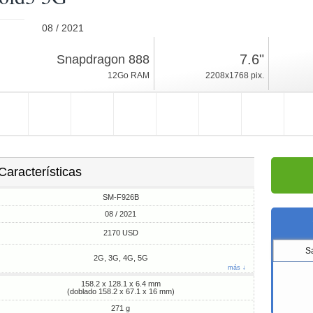
08 / 2021
271g, espesor 6.4mm
7.6"
Snapdragon 888
Android 11, One UI
12Go RAM
2208x1768 pix.
256/512Go ROM
Características
SM-F926B
08 / 2021
2170 USD
S
2G, 3G, 4G, 5G
más ↓
158.2 x 128.1 x 6.4 mm
(doblado 158.2 x 67.1 x 16 mm)
271 g