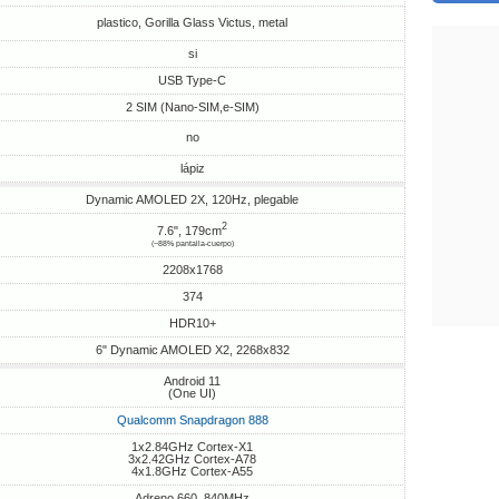
plastico, Gorilla Glass Victus, metal
si
USB Type-C
2 SIM (Nano-SIM,e-SIM)
no
lápiz
Dynamic AMOLED 2X, 120Hz, plegable
2
7.6", 179cm
(~88% pantalla-cuerpo)
2208x1768
374
HDR10+
6" Dynamic AMOLED X2, 2268х832
Android 11
(One UI)
Qualcomm Snapdragon 888
1x2.84GHz Cortex-X1
3x2.42GHz Cortex-A78
4x1.8GHz Cortex-A55
Adreno 660, 840MHz