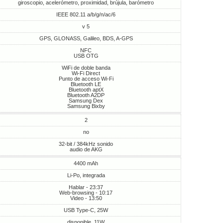
giroscopio, acelerómetro, proximidad, brújula, barómetro
IEEE 802.11 a/b/g/n/ac/6
v 5
GPS, GLONASS, Galileo, BDS, A-GPS
NFC
USB OTG
WiFi de doble banda
Wi-Fi Direct
Punto de acceso Wi-Fi
Bluetooth LE
Bluetooth aptX
Bluetooth A2DP
Samsung Dex
Samsung Bixby
2
no
32-bit / 384kHz sonido
audio de AKG
4400 mAh
Li-Po, integrada
Hablar - 23:37
Web-browsing - 10:17
Video - 13:50
USB Type-C, 25W
disponible, 11W