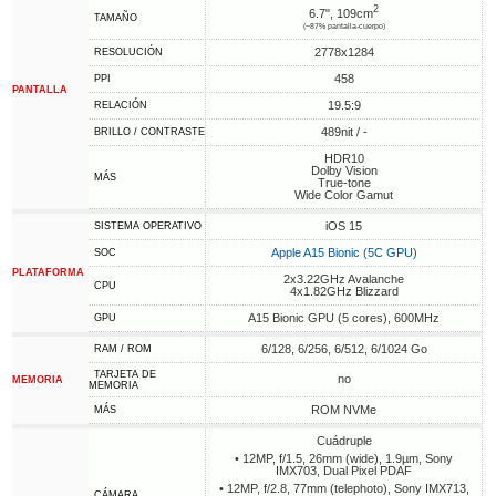
2
6.7", 109cm
TAMAÑO
(~87% pantalla-cuerpo)
2778x1284
RESOLUCIÓN
458
PPI
PANTALLA
19.5:9
RELACIÓN
489nit / -
BRILLO / CONTRASTE
HDR10
Dolby Vision
MÁS
True-tone
Wide Color Gamut
iOS 15
SISTEMA OPERATIVO
Apple A15 Bionic (5C GPU)
SOC
PLATAFORMA
2x3.22GHz Avalanche
CPU
4x1.82GHz Blizzard
A15 Bionic GPU (5 cores), 600MHz
GPU
6/128, 6/256, 6/512, 6/1024 Go
RAM / ROM
TARJETA DE
no
MEMORIA
MEMORIA
ROM NVMe
MÁS
Cuádruple
• 12MP, f/1.5, 26mm (wide), 1.9µm, Sony
IMX703, Dual Pixel PDAF
• 12MP, f/2.8, 77mm (telephoto), Sony IMX713,
CÁMARA