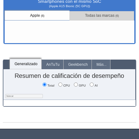
Smartphones con el mismo SoC
(Apple A15 Bionic (5C GPU))
Apple
Todas las marcas
(6)
(6)
Generalizado
AnTuTu
Geekbench
Más...
Resumen de calificación de desempeño
Total
CPU
GPU
AI