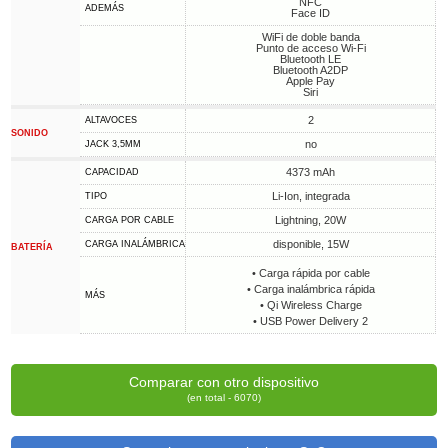
NFC
ADEMÁS
Face ID
WiFi de doble banda
Punto de acceso Wi-Fi
Bluetooth LE
Bluetooth A2DP
Apple Pay
Siri
2
ALTAVOCES
SONIDO
no
JACK 3,5MM
4373 mAh
CAPACIDAD
Li-Ion, integrada
TIPO
Lightning, 20W
CARGA POR CABLE
disponible, 15W
CARGA INALÁMBRICA
BATERÍA
• Carga rápida por cable
• Carga inalámbrica rápida
MÁS
• Qi Wireless Charge
• USB Power Delivery 2
Comparar con otro dispositivo
(en total - 6070)