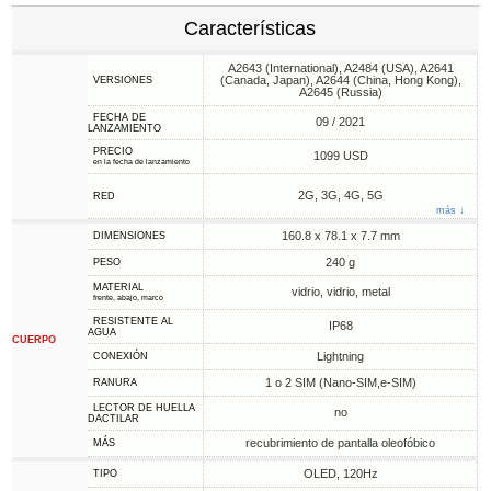
Características
A2643 (International), A2484 (USA), A2641
(Canada, Japan), A2644 (China, Hong Kong),
VERSIONES
A2645 (Russia)
FECHA DE
09 / 2021
LANZAMIENTO
PRECIO
1099 USD
en la fecha de lanzamiento
2G, 3G, 4G, 5G
RED
más ↓
160.8 x 78.1 x 7.7 mm
DIMENSIONES
240 g
PESO
MATERIAL
vidrio, vidrio, metal
frente, abajo, marco
RESISTENTE AL
IP68
AGUA
CUERPO
Lightning
CONEXIÓN
1 o 2 SIM (Nano-SIM,e-SIM)
RANURA
LECTOR DE HUELLA
no
DACTILAR
recubrimiento de pantalla oleofóbico
MÁS
OLED, 120Hz
TIPO