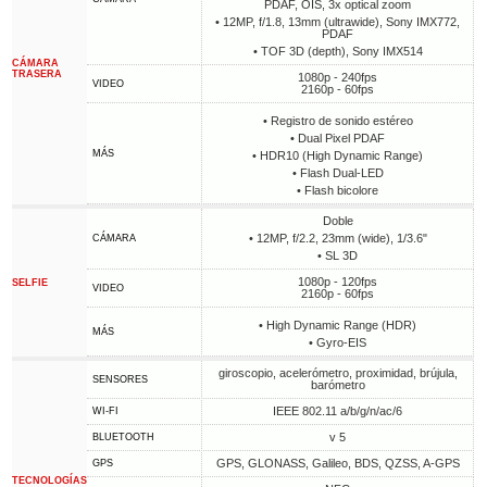
PDAF, OIS, 3x optical zoom
• 12MP, f/1.8, 13mm (ultrawide), Sony IMX772,
PDAF
• TOF 3D (depth), Sony IMX514
CÁMARA
TRASERA
1080p - 240fps
VIDEO
2160p - 60fps
• Registro de sonido estéreo
• Dual Pixel PDAF
MÁS
• HDR10 (High Dynamic Range)
• Flash Dual-LED
• Flash bicolore
Doble
• 12MP, f/2.2, 23mm (wide), 1/3.6"
CÁMARA
• SL 3D
1080p - 120fps
SELFIE
VIDEO
2160p - 60fps
• High Dynamic Range (HDR)
MÁS
• Gyro-EIS
giroscopio, acelerómetro, proximidad, brújula,
SENSORES
barómetro
IEEE 802.11 a/b/g/n/ac/6
WI-FI
v 5
BLUETOOTH
GPS, GLONASS, Galileo, BDS, QZSS, A-GPS
GPS
TECNOLOGÍAS