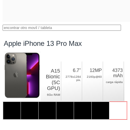
Apple iPhone 13 Pro Max
A15
6.7"
12MP
4373
mAh
Bionic
2778x1284
2160p@60
pix.
(5C
carga rápida
GPU)
6Go RAM