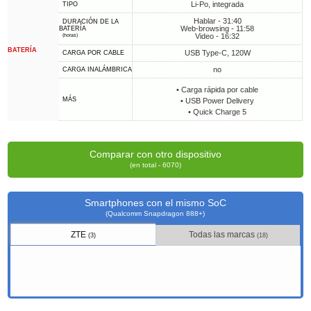
Li-Po, integrada
TIPO
Hablar - 31:40
DURACIÓN DE LA
Web-browsing - 11:58
BATERÍA
Video - 16:32
(horas)
BATERÍA
USB Type-C, 120W
CARGA POR CABLE
no
CARGA INALÁMBRICA
• Carga rápida por cable
MÁS
• USB Power Delivery
• Quick Charge 5
Comparar con otro dispositivo
(en total - 6070)
Smartphones con el mismo SoC
(Qualcomm Snapdragon 888+)
ZTE
Todas las marcas
(3)
(18)