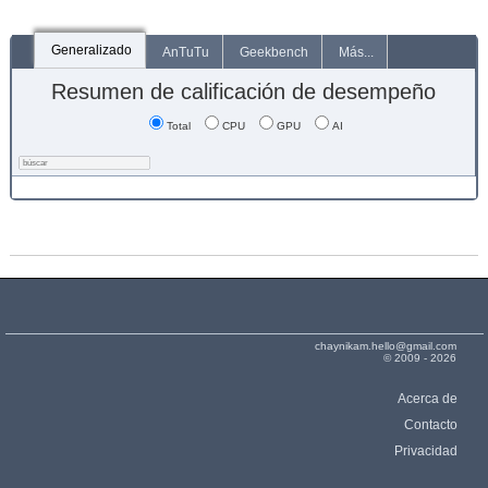
Generalizado
AnTuTu
Geekbench
Más...
Resumen de calificación de desempeño
Total
CPU
GPU
AI
chaynikam.hello@gmail.com
© 2009 - 2026
Acerca de
Contacto
Privacidad