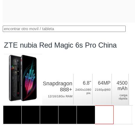
ZTE nubia Red Magic 6s Pro China
Snapdragon
6.8"
64MP
4500
mAh
888+
2400x1080
2160p@60
pix.
carga
12/16/18Go RAM
rápida