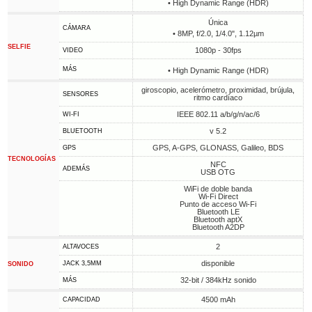
• High Dynamic Range (HDR)
Única
CÁMARA
• 8MP, f/2.0, 1/4.0", 1.12µm
SELFIE
1080p - 30fps
VIDEO
MÁS
• High Dynamic Range (HDR)
giroscopio, acelerómetro, proximidad, brújula,
SENSORES
ritmo cardíaco
IEEE 802.11 a/b/g/n/ac/6
WI-FI
v 5.2
BLUETOOTH
GPS, A-GPS, GLONASS, Galileo, BDS
GPS
TECNOLOGÍAS
NFC
ADEMÁS
USB OTG
WiFi de doble banda
Wi-Fi Direct
Punto de acceso Wi-Fi
Bluetooth LE
Bluetooth aptX
Bluetooth A2DP
2
ALTAVOCES
disponible
JACK 3,5MM
SONIDO
32-bit / 384kHz sonido
MÁS
4500 mAh
CAPACIDAD