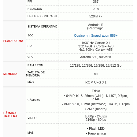
387
PPI
20:9
RELACIÓN
529nit / -
BRILLO / CONTRASTE
Android 11
SISTEMA OPERATIVO
(Redmagic)
Qualcomm Snapdragon 888+
SOC
PLATAFORMA
1x3GHz Cortex-X1
3x2.42GHz Cortex-A78
CPU
4x1.8GHz Cortex-A55
Adreno 660, 905MHz
GPU
12/128, 12/256, 16/256, 18/512 Go
RAM / ROM
TARJETA DE
no
MEMORIA
MEMORIA
ROM UFS 3.1
MÁS
Triple
• 64MP, f/1.8, 26mm (wide), 1/1.97", 0.7µm,
PDAF
CÁMARA
• 8MP, f/2.0, 13mm (ultrawide), 1/4.0", 1.12µm
• 2MP (macro)
CÁMARA
1080p - 240fps
TRASERA
VIDEO
2160p - 60fps
• Flash LED
MÁS
• Panorámica