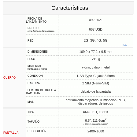
Características
FECHA DE
09 / 2021
LANZAMIENTO
PRECIO
667 USD
en la fecha de lanzamiento
2G, 3G, 4G, 5G
RED
más ↓
169.9 x 77.2 x 9.5 mm
DIMENSIONES
215 g
PESO
MATERIAL
vidrio, vidrio, metal
frente, abajo, marco
USB Type-C, jack 3.5mm
CONEXIÓN
CUERPO
2 SIM (Nano-SIM)
RANURA
LECTOR DE HUELLA
debajo de la pantalla
DACTILAR
enfriamiento mejorado, iluminación RGB,
MÁS
disparadores de juegos
AMOLED, 165Hz
TIPO
2
6.8", 111.6cm
TAMAÑO
(~85.1% pantalla-cuerpo)
2400x1080
RESOLUCIÓN
PANTALLA