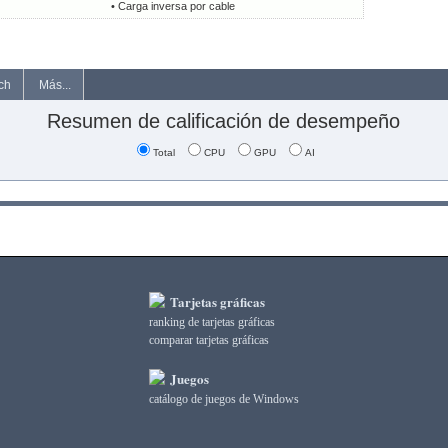
• Carga inversa por cable
ch
Más...
Resumen de calificación de desempeño
Total
CPU
GPU
AI
Tarjetas gráficas
ranking de tarjetas gráficas
comparar tarjetas gráficas
Juegos
catálogo de juegos de Windows