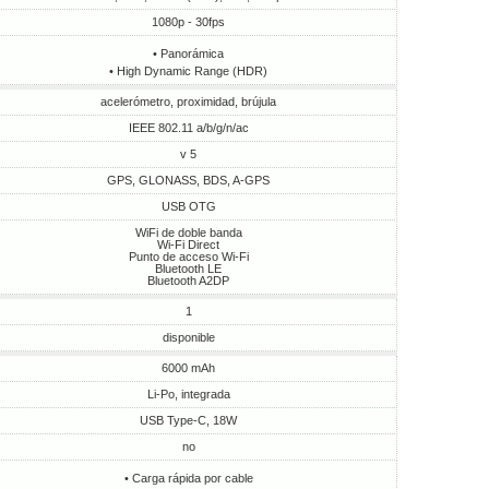
1080p - 30fps
• Panorámica
• High Dynamic Range (HDR)
acelerómetro, proximidad, brújula
IEEE 802.11 a/b/g/n/ac
v 5
GPS, GLONASS, BDS, A-GPS
USB OTG
WiFi de doble banda
Wi-Fi Direct
Punto de acceso Wi-Fi
Bluetooth LE
Bluetooth A2DP
1
disponible
6000 mAh
Li-Po, integrada
USB Type-C, 18W
no
• Carga rápida por cable