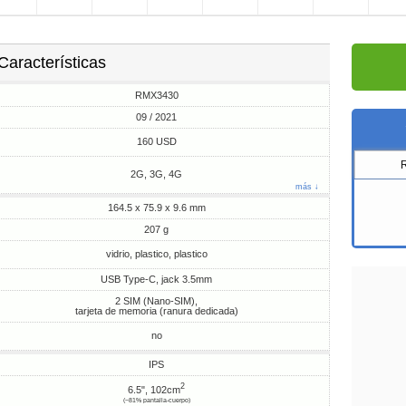
Características
RMX3430
09 / 2021
160 USD
2G, 3G, 4G
más ↓
164.5 x 75.9 x 9.6 mm
207 g
vidrio, plastico, plastico
USB Type-C, jack 3.5mm
2 SIM (Nano-SIM),
tarjeta de memoria (ranura dedicada)
no
IPS
2
6.5", 102cm
(~81% pantalla-cuerpo)