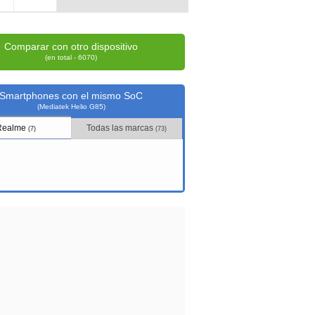
Comparar con otro dispositivo
(en total - 6070)
Smartphones con el mismo SoC
(Mediatek Helio G85)
Realme
Todas las marcas
(7)
(73)