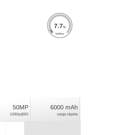
7.7
%
índice
50MP
6000 mAh
1080p@60
carga rápida