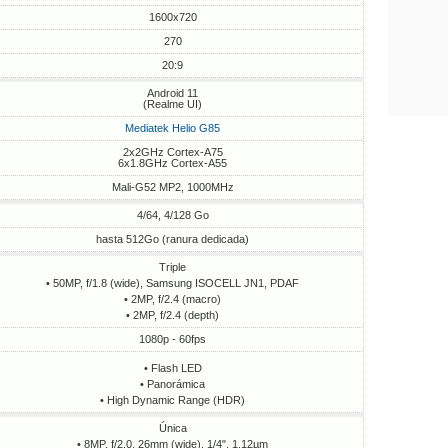
1600x720
270
20:9
Android 11
(Realme UI)
Mediatek Helio G85
2x2GHz Cortex-A75
6x1.8GHz Cortex-A55
Mali-G52 MP2, 1000MHz
4/64, 4/128 Go
hasta 512Go (ranura dedicada)
Triple
• 50MP, f/1.8 (wide), Samsung ISOCELL JN1, PDAF
• 2MP, f/2.4 (macro)
• 2MP, f/2.4 (depth)
1080p - 60fps
• Flash LED
• Panorámica
• High Dynamic Range (HDR)
Única
• 8MP, f/2.0, 26mm (wide), 1/4", 1.12µm