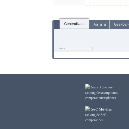
Generalizado
AnTuTu
Geekben
Smartphones
ranking de smartphones
comparar smartphones
SoC Móviles
ranking de SoC
comparar SoC