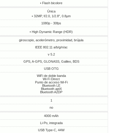
• Flash bicolore
Única
• 32MP, f/2.0, 1/2.8", 0.8µm
1080p - 30fps
• High Dynamic Range (HDR)
giroscopio, acelerómetro, proximidad, brújula
IEEE 802.11 a/b/g/n/ac
v 5.2
GPS, A-GPS, GLONASS, Galileo, BDS
USB OTG
WiFi de doble banda
Wi-Fi Direct
Punto de acceso Wi-Fi
Bluetooth LE
Bluetooth aptX
Bluetooth A2DP
1
no
4000 mAh
Li-Po, integrada
USB Type-C, 44W