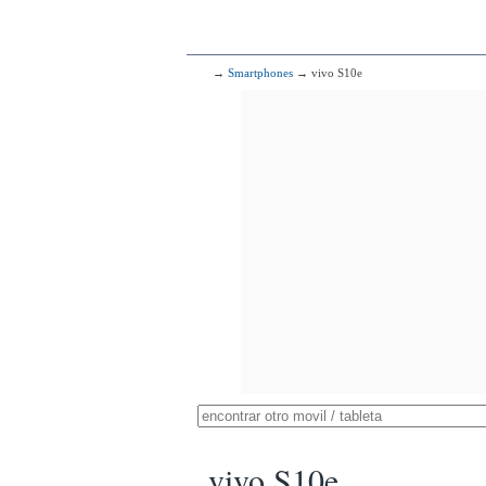
→
Smartphones
→ vivo S10e
vivo S10e