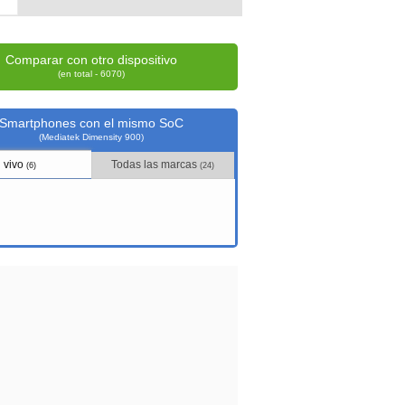
Comparar con otro dispositivo
(en total - 6070)
Smartphones con el mismo SoC
(Mediatek Dimensity 900)
vivo
Todas las marcas
(6)
(24)