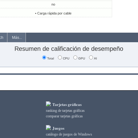
no
• Carga rápida por cable
ch
Más...
Resumen de calificación de desempeño
Total
CPU
GPU
AI
Tarjetas gráficas
ranking de tarjetas gráficas
comparar tarjetas gráficas
Juegos
catálogo de juegos de Windows