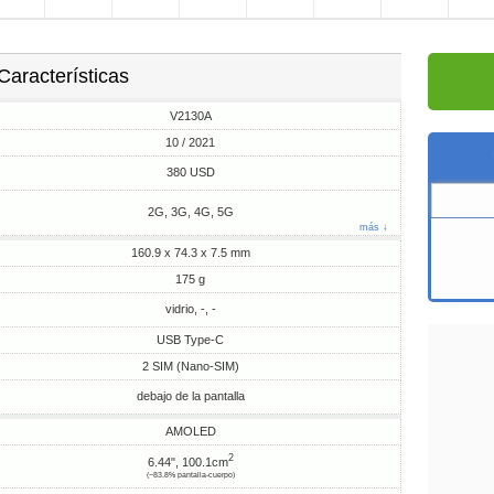
Características
V2130A
10 / 2021
380 USD
2G, 3G, 4G, 5G
más ↓
160.9 x 74.3 x 7.5 mm
175 g
vidrio, -, -
USB Type-C
2 SIM (Nano-SIM)
debajo de la pantalla
AMOLED
2
6.44", 100.1cm
(~83.8% pantalla-cuerpo)