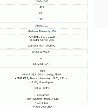
2400x1080
409
20:9
HDR
Android 11
Mediatek Dimensity 900
2x2.4GHz Cortex-A78
6x2GHz Cortex-A55
Mali-G68 MC4, 900MHz
8/128, 8/256 Go
no
ROM UFS 2.1
Triple
• 64MP, f/1.8, 26mm (wide), PDAF
• 8MP, f/2.2, 16mm (ultrawide), 1/4.0", 1.12µm
• 2MP, f/2.4 (depth)
1080p - 30fps
• Panorámica
• High Dynamic Range (HDR)
• Gyro-EIS
• Flash Dual-LED