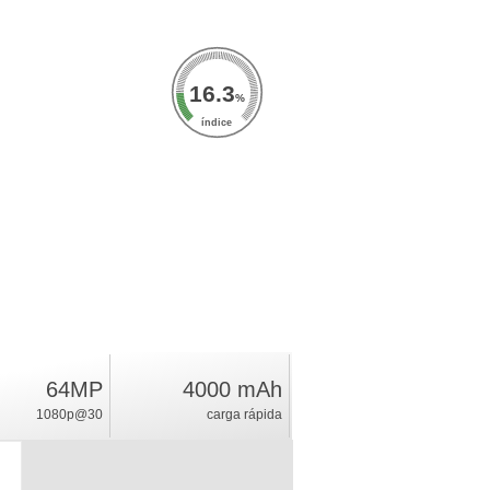
16.3
%
índice
64MP
4000 mAh
1080p@30
carga rápida