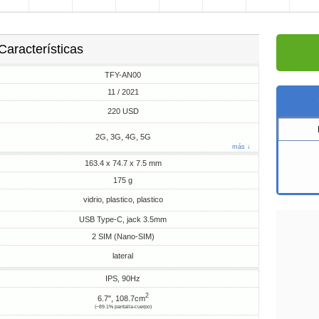
Características
TFY-AN00
11 / 2021
220 USD
2G, 3G, 4G, 5G
más ↓
163.4 x 74.7 x 7.5 mm
175 g
vidrio, plastico, plastico
USB Type-C, jack 3.5mm
2 SIM (Nano-SIM)
lateral
IPS, 90Hz
2
6.7", 108.7cm
(~89.1% pantalla-cuerpo)