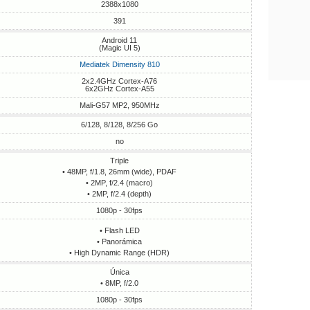
2388x1080
391
Android 11
(Magic UI 5)
Mediatek Dimensity 810
2x2.4GHz Cortex-A76
6x2GHz Cortex-A55
Mali-G57 MP2, 950MHz
6/128, 8/128, 8/256 Go
no
Triple
• 48MP, f/1.8, 26mm (wide), PDAF
• 2MP, f/2.4 (macro)
• 2MP, f/2.4 (depth)
1080p - 30fps
• Flash LED
• Panorámica
• High Dynamic Range (HDR)
Única
• 8MP, f/2.0
1080p - 30fps