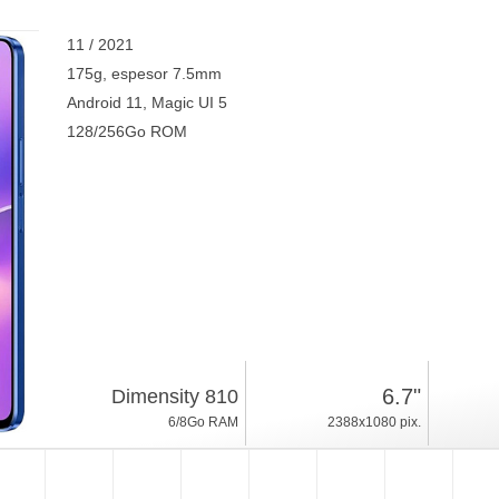
11 / 2021
175g, espesor 7.5mm
Android 11, Magic UI 5
128/256Go ROM
6.7"
Dimensity 810
6/8Go RAM
2388x1080 pix.