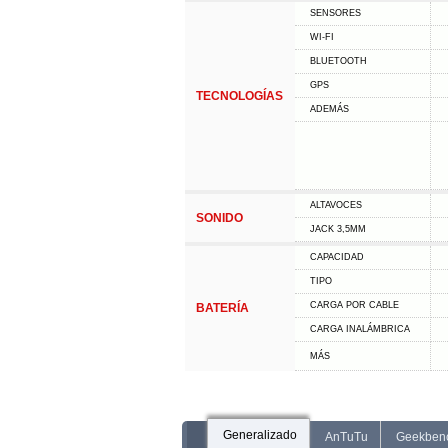
SENSORES
WI-FI
BLUETOOTH
GPS
TECNOLOGÍAS
ADEMÁS
ALTAVOCES
SONIDO
JACK 3,5MM
CAPACIDAD
TIPO
CARGA POR CABLE
BATERÍA
CARGA INALÁMBRICA
MÁS
Generalizado
AnTuTu
Geekben