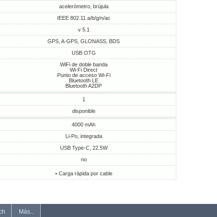
acelerómetro, brújula
IEEE 802.11 a/b/g/n/ac
v 5.1
GPS, A-GPS, GLONASS, BDS
USB OTG
WiFi de doble banda
Wi-Fi Direct
Punto de acceso Wi-Fi
Bluetooth LE
Bluetooth A2DP
1
disponible
4000 mAh
Li-Po, integrada
USB Type-C, 22.5W
no
• Carga rápida por cable
ch
Más...