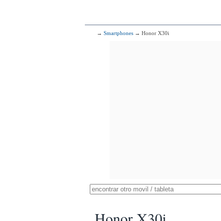
→
Smartphones
→ Honor X30i
Honor X30i