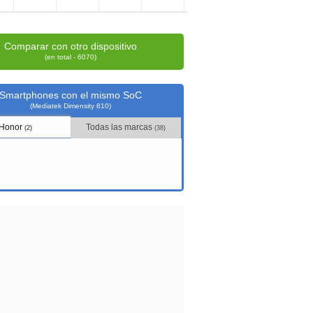
Comparar con otro dispositivo
(en total - 6070)
Smartphones con el mismo SoC
(Mediatek Dimensity 810)
Honor
Todas las marcas
(2)
(38)