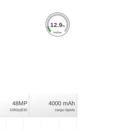
12.9
%
índice
48MP
4000 mAh
1080p@30
carga rápida