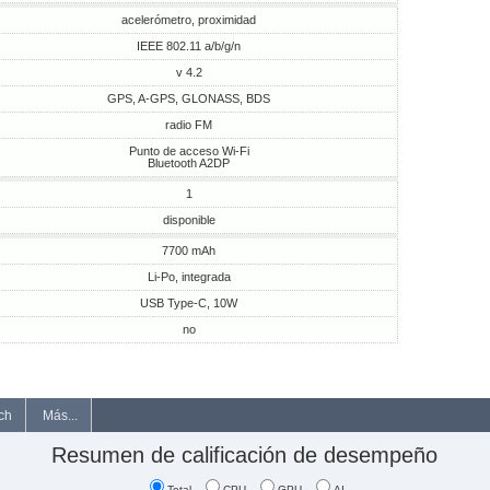
acelerómetro, proximidad
IEEE 802.11 a/b/g/n
v 4.2
GPS, A-GPS, GLONASS, BDS
radio FM
Punto de acceso Wi-Fi
Bluetooth A2DP
1
disponible
7700 mAh
Li-Po, integrada
USB Type-C, 10W
no
ch
Más...
Resumen de calificación de desempeño
Total
CPU
GPU
AI