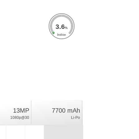
3.6
%
índice
13MP
7700 mAh
1080p@30
Li-Po