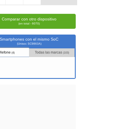
Comparar con otro dispositivo
(en total - 6070)
Smartphones con el mismo SoC
(Unisoc SC9863A)
Ulefone
Todas las marcas
(4)
(103)