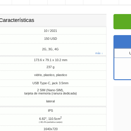
Características
10 / 2021
150 USD
2G, 3G, 4G
más ↓
173.6 x 79.1 x 10.2 mm
237 g
vidrio, plastico, plastico
USB Type-C, jack 3.5mm
2 SIM (Nano-SIM),
tarjeta de memoria (ranura dedicada)
lateral
IPS
2
6.82", 110.5cm
(~80.4% pantalla-cuerpo)
1640x720