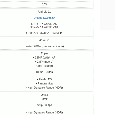
263
Android 11
Unisoc SC9863A
4x1.6GHz Cortex-A55
4x1.2GHz Cortex-A55
GE8322 / IMG8322, 550MHz
4/64 Go
hasta 128Go (ranura dedicada)
Triple
• 13MP (wide), AF
• 2MP (macro)
• 2MP (depth)
1080p - 30fps
• Flash LED
• Panorámica
• High Dynamic Range (HDR)
Única
• 8MP
720p - 30fps
• High Dynamic Range (HDR)