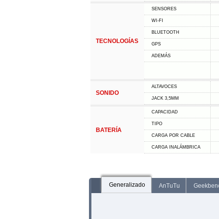
SENSORES
WI-FI
BLUETOOTH
TECNOLOGÍAS
GPS
ADEMÁS
ALTAVOCES
SONIDO
JACK 3,5MM
CAPACIDAD
TIPO
BATERÍA
CARGA POR CABLE
CARGA INALÁMBRICA
Generalizado
AnTuTu
Geekben