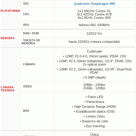
Qualcomm Snapdragon 888
SOC
1x2.84GHz Cortex-X1
PLATAFORMA
3x2.42GHz Cortex-A78
CPU
4x1.8GHz Cortex-A55
Adreno 660, 840MHz
GPU
12/512 Go
RAM / ROM
MEMORIA
TARJETA DE
hasta 1024Go (ranura compartida)
MEMORIA
Cuádruple
• 12MP, f/2.0-4.0, 24mm (wide), PDAF, OIS
• 12MP, f/2.4, 50mm (telephoto), 1/2.9", PDAF, OIS,
2x optical zoom
CÁMARA
• 12MP, f/2.2, 16mm (ultrawide), 1/2.55", Dual Pixel
PDAF
• 0.3MP (depth)
1080p - 240fps
VIDEO
CÁMARA
2160p - 120fps
TRASERA
• Flash LED
• Panorámica
• High Dynamic Range (HDR)
MÁS
• Estabilización óptica (OIS)
• Lentes Zeiss
• Espectro de color
• Eye tracking
Única