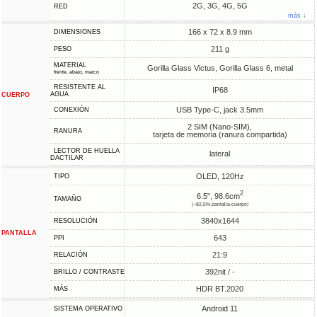
2G, 3G, 4G, 5G
RED
más ↓
166 x 72 x 8.9 mm
DIMENSIONES
211 g
PESO
MATERIAL
Gorilla Glass Victus, Gorilla Glass 6, metal
frente, abajo, marco
RESISTENTE AL
IP68
AGUA
CUERPO
USB Type-C, jack 3.5mm
CONEXIÓN
2 SIM (Nano-SIM),
RANURA
tarjeta de memoria (ranura compartida)
LECTOR DE HUELLA
lateral
DACTILAR
OLED, 120Hz
TIPO
2
6.5", 98.6cm
TAMAÑO
(~82.5% pantalla-cuerpo)
3840x1644
RESOLUCIÓN
PANTALLA
643
PPI
21:9
RELACIÓN
392nit / -
BRILLO / CONTRASTE
HDR BT.2020
MÁS
Android 11
SISTEMA OPERATIVO