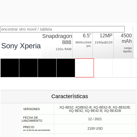
Snapdragon
6.5"
12MP
4500
mAh
888
3840x1644
2160p@120
Sony Xperia Pro-I
pix.
carga
12Go RAM
rápida
Características
XQ-BE62; XQBE62-B; XQ-BE62-B; XQ-BE62/B;
VERSIONES
XQ-BE42; XQ-BE42-B; XQ-BE42/B
FECHA DE
12 / 2021
LANZAMIENTO
PRECIO
2100 USD
en la fecha de lanzamiento