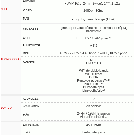
CÁMARA
• 8MP, f/2.0, 24mm (wide), 1/4", 1.12µm
SELFIE
1080p - 30fps
VIDEO
MÁS
• High Dynamic Range (HDR)
giroscopio, acelerómetro, proximidad, brújula,
SENSORES
barómetro
IEEE 802.11 a/b/g/n/ac/6
WI-FI
v 5.2
BLUETOOTH
GPS, A-GPS, GLONASS, Galileo, BDS, QZSS
GPS
TECNOLOGÍAS
NFC
ADEMÁS
USB OTG
WiFi de doble banda
Wi-Fi Direct
DLNA
Punto de acceso Wi-Fi
Bluetooth LE
Bluetooth aptX
Bluetooth A2DP
2
ALTAVOCES
disponible
JACK 3,5MM
SONIDO
24-bit / 192kHz sonido
MÁS
vibración dinámica
4500 mAh
CAPACIDAD
Li-Po, integrada
TIPO