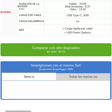
Hablar - 23:58
DURACIÓN DE LA
Web-browsing - 9:37
BATERÍA
Video - 13:42
(horas)
BATERÍA
USB Type-C, 30W
CARGA POR CABLE
no
CARGA INALÁMBRICA
• Carga rápida por cable
MÁS
• USB Power Delivery
Comparar con otro dispositivo
(en total - 6070)
Smartphones con el mismo SoC
(Qualcomm Snapdragon 888)
Sony
Todas las marcas
(3)
(66)