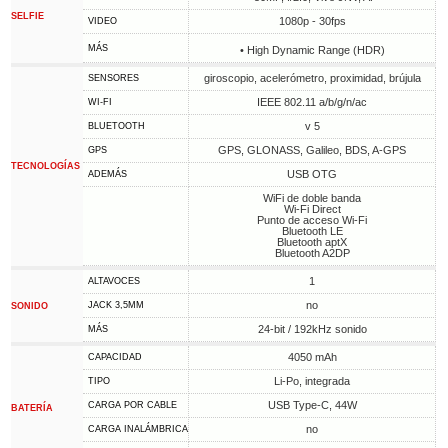
SELFIE
1080p - 30fps
VIDEO
MÁS
• High Dynamic Range (HDR)
giroscopio, acelerómetro, proximidad, brújula
SENSORES
IEEE 802.11 a/b/g/n/ac
WI-FI
v 5
BLUETOOTH
GPS, GLONASS, Galileo, BDS, A-GPS
GPS
TECNOLOGÍAS
USB OTG
ADEMÁS
WiFi de doble banda
Wi-Fi Direct
Punto de acceso Wi-Fi
Bluetooth LE
Bluetooth aptX
Bluetooth A2DP
1
ALTAVOCES
no
JACK 3,5MM
SONIDO
24-bit / 192kHz sonido
MÁS
4050 mAh
CAPACIDAD
Li-Po, integrada
TIPO
USB Type-C, 44W
CARGA POR CABLE
BATERÍA
no
CARGA INALÁMBRICA