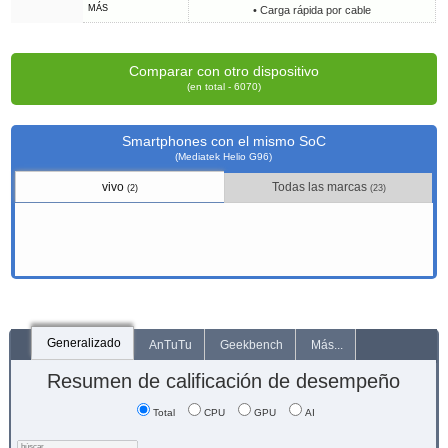
MÁS
• Carga rápida por cable
Comparar con otro dispositivo
(en total - 6070)
Smartphones con el mismo SoC
(Mediatek Helio G96)
vivo
Todas las marcas
(2)
(23)
Generalizado
AnTuTu
Geekbench
Más...
Resumen de calificación de desempeño
Total
CPU
GPU
AI