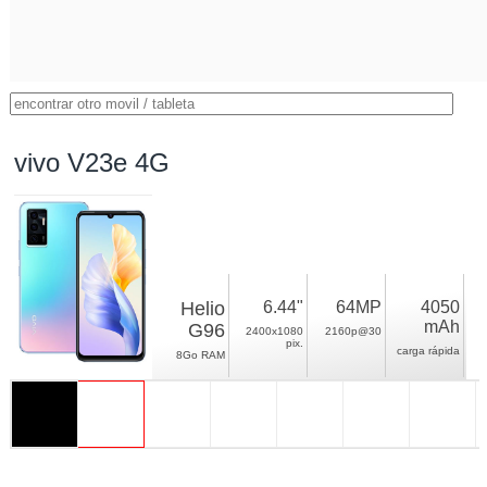
vivo V23e 4G
Helio
6.44"
64MP
4050
mAh
G96
2400x1080
2160p@30
pix.
carga rápida
8Go RAM