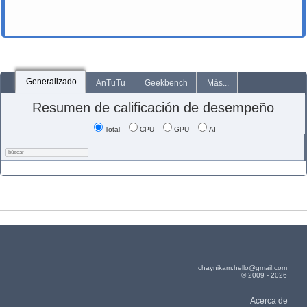
Generalizado
AnTuTu
Geekbench
Más...
Resumen de calificación de desempeño
Total
CPU
GPU
AI
chaynikam.hello@gmail.com
© 2009 - 2026
Acerca de