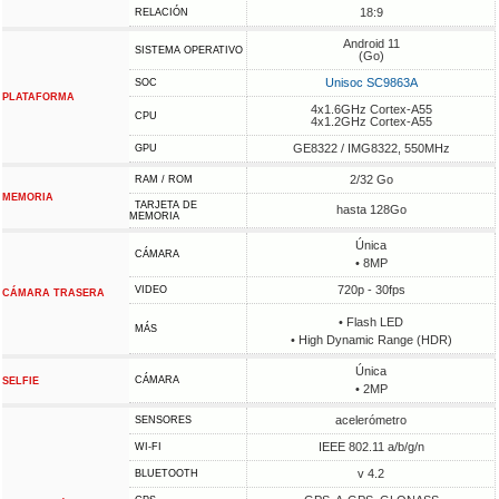
18:9
RELACIÓN
Android 11
SISTEMA OPERATIVO
(Go)
Unisoc SC9863A
SOC
PLATAFORMA
4x1.6GHz Cortex-A55
CPU
4x1.2GHz Cortex-A55
GE8322 / IMG8322, 550MHz
GPU
2/32 Go
RAM / ROM
MEMORIA
TARJETA DE
hasta 128Go
MEMORIA
Única
CÁMARA
• 8MP
720p - 30fps
VIDEO
CÁMARA TRASERA
• Flash LED
MÁS
• High Dynamic Range (HDR)
Única
CÁMARA
SELFIE
• 2MP
acelerómetro
SENSORES
IEEE 802.11 a/b/g/n
WI-FI
v 4.2
BLUETOOTH