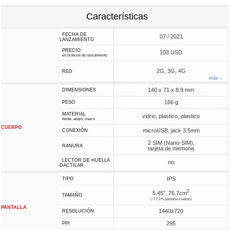
Características
FECHA DE
07 / 2021
LANZAMIENTO
PRECIO
103 USD
en la fecha de lanzamiento
2G, 3G, 4G
RED
más ↓
140 x 71 x 8.9 mm
DIMENSIONES
166 g
PESO
MATERIAL
vidrio, plastico, plastico
frente, abajo, marco
CUERPO
microUSB, jack 3.5mm
CONEXIÓN
2 SIM (Nano-SIM),
RANURA
tarjeta de memoria
LECTOR DE HUELLA
no
DACTILAR
IPS
TIPO
2
5.45", 76.7cm
TAMAÑO
(~77.1% pantalla-cuerpo)
PANTALLA
1440x720
RESOLUCIÓN
295
PPI