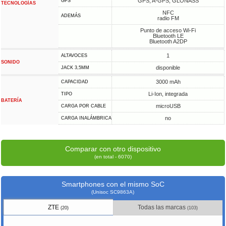
GPS, A-GPS, GLONASS
GPS
TECNOLOGÍAS
NFC
ADEMÁS
radio FM
Punto de acceso Wi-Fi
Bluetooth LE
Bluetooth A2DP
1
ALTAVOCES
SONIDO
disponible
JACK 3,5MM
3000 mAh
CAPACIDAD
Li-Ion, integrada
TIPO
BATERÍA
microUSB
CARGA POR CABLE
no
CARGA INALÁMBRICA
Comparar con otro dispositivo
(en total - 6070)
Smartphones con el mismo SoC
(Unisoc SC9863A)
ZTE
Todas las marcas
(20)
(103)