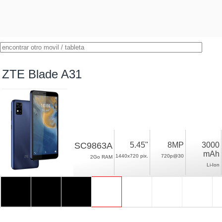
ZTE Blade A31
SC9863A
5.45"
8MP
3000
mAh
1440x720 pix.
720p@30
2Go RAM
Li-Ion