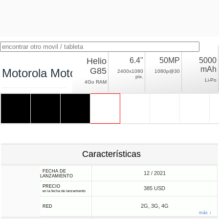
Helio
6.4"
50MP
5000
mAh
G85
Motorola Moto G31
2400x1080
1080p@30
pix.
Li-Po
4Go RAM
Características
FECHA DE
12 / 2021
LANZAMIENTO
PRECIO
385 USD
en la fecha de lanzamiento
2G, 3G, 4G
RED
más ↓