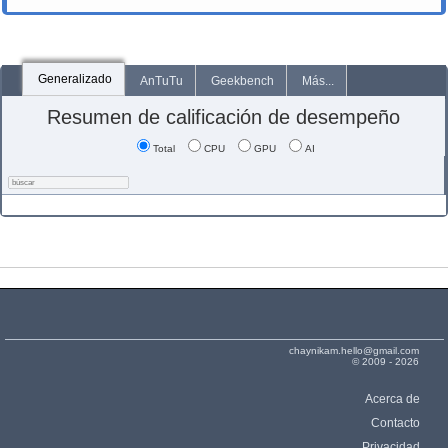
Generalizado
AnTuTu
Geekbench
Más...
Resumen de calificación de desempeño
Total
CPU
GPU
AI
chaynikam.hello@gmail.com
© 2009 - 2026
Acerca de
Contacto
Privacidad