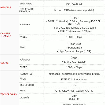
4/64, 4/128 Go
RAM / ROM
MEMORIA
TARJETA DE
hasta 1024Go (ranura compartida)
MEMORIA
Triple
• 50MP, f/1.8 (wide), 0.64µm, Samsung ISOCELL
JN1, PDAF
CÁMARA
• 8MP, f/2.2 (ultrawide), 1/4.0", 1.12µm
• 2MP, f/2.4 (macro), 1.75µm
CÁMARA
TRASERA
1080p - 30fps
VIDEO
• Flash LED
MÁS
• Panorámica
• High Dynamic Range (HDR)
Única
CÁMARA
• 13MP, f/2.2, 1.12µm
SELFIE
1080p - 30fps
VIDEO
giroscopio, acelerómetro, proximidad, brújula
SENSORES
IEEE 802.11 a/b/g/n/ac
WI-FI
v 5
BLUETOOTH
GPS, GLONASS, Galileo, A-GPS
GPS
TECNOLOGÍAS
NFC
ADEMÁS
radio FM
WiFi de doble banda