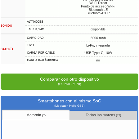
Wi-Fi Direct
Punto de acceso Wi-Fi
Bluetooth LE
Bluetooth A2DP
1
ALTAVOCES
SONIDO
disponible
JACK 3,5MM
5000 mAh
CAPACIDAD
Li-Po, integrada
TIPO
BATERÍA
USB Type-C, 10W
CARGA POR CABLE
no
CARGA INALÁMBRICA
Comparar con otro dispositivo
(en total - 6070)
Smartphones con el mismo SoC
(Mediatek Helio G85)
Motorola
Todas las marcas
(7)
(73)