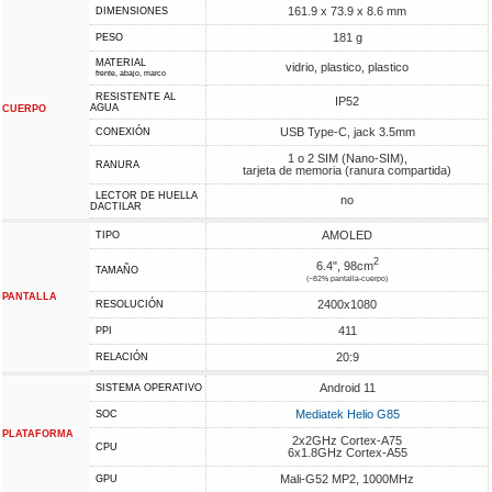
161.9 x 73.9 x 8.6 mm
DIMENSIONES
181 g
PESO
MATERIAL
vidrio, plastico, plastico
frente, abajo, marco
RESISTENTE AL
IP52
AGUA
CUERPO
USB Type-C, jack 3.5mm
CONEXIÓN
1 o 2 SIM (Nano-SIM),
RANURA
tarjeta de memoria (ranura compartida)
LECTOR DE HUELLA
no
DACTILAR
AMOLED
TIPO
2
6.4", 98cm
TAMAÑO
(~82% pantalla-cuerpo)
PANTALLA
2400x1080
RESOLUCIÓN
411
PPI
20:9
RELACIÓN
Android 11
SISTEMA OPERATIVO
Mediatek Helio G85
SOC
PLATAFORMA
2x2GHz Cortex-A75
CPU
6x1.8GHz Cortex-A55
Mali-G52 MP2, 1000MHz
GPU