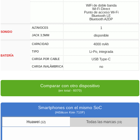
WiFi de doble banda
Wi-Fi Direct
Punto de acceso Wi-Fi
Bluetooth LE
Bluetooth A2DP
1
ALTAVOCES
SONIDO
disponible
JACK 3,5MM
4000 mAh
CAPACIDAD
Li-Po, integrada
TIPO
BATERÍA
USB Type-C
CARGA POR CABLE
no
CARGA INALÁMBRICA
Comparar con otro dispositivo
(en total - 6070)
Smartphones con el mismo SoC
(HiSilicon Kirin 710F)
Huawei
Todas las marcas
(12)
(19)