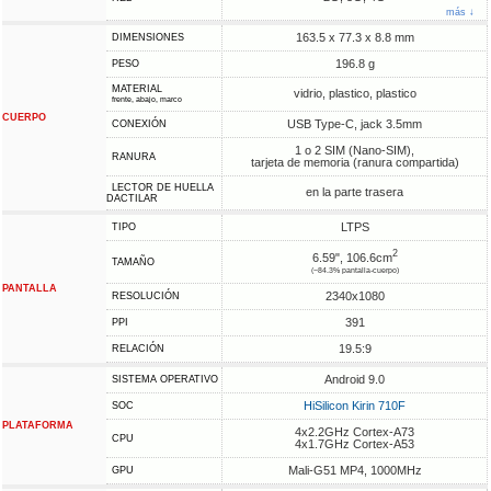
más ↓
163.5 x 77.3 x 8.8 mm
DIMENSIONES
196.8 g
PESO
MATERIAL
vidrio, plastico, plastico
frente, abajo, marco
CUERPO
USB Type-C, jack 3.5mm
CONEXIÓN
1 o 2 SIM (Nano-SIM),
RANURA
tarjeta de memoria (ranura compartida)
LECTOR DE HUELLA
en la parte trasera
DACTILAR
LTPS
TIPO
2
6.59", 106.6cm
TAMAÑO
(~84.3% pantalla-cuerpo)
PANTALLA
2340x1080
RESOLUCIÓN
391
PPI
19.5:9
RELACIÓN
Android 9.0
SISTEMA OPERATIVO
HiSilicon Kirin 710F
SOC
PLATAFORMA
4x2.2GHz Cortex-A73
CPU
4x1.7GHz Cortex-A53
Mali-G51 MP4, 1000MHz
GPU