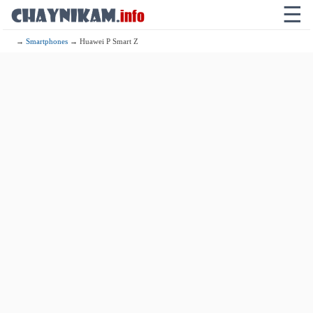
☰
→
Smartphones
→ Huawei P Smart Z