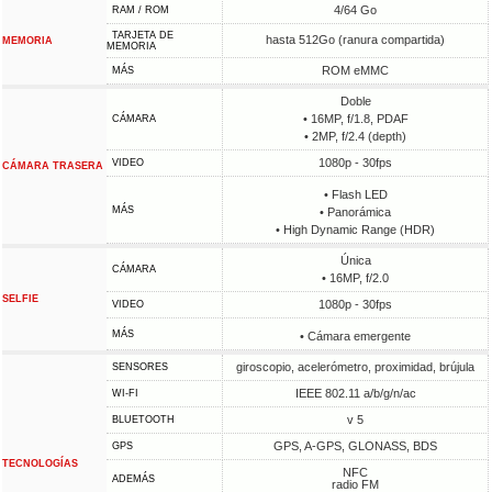
4/64 Go
RAM / ROM
TARJETA DE
hasta 512Go (ranura compartida)
MEMORIA
MEMORIA
ROM eMMC
MÁS
Doble
• 16MP, f/1.8, PDAF
CÁMARA
• 2MP, f/2.4 (depth)
1080p - 30fps
VIDEO
CÁMARA TRASERA
• Flash LED
MÁS
• Panorámica
• High Dynamic Range (HDR)
Única
CÁMARA
• 16MP, f/2.0
SELFIE
1080p - 30fps
VIDEO
MÁS
• Cámara emergente
giroscopio, acelerómetro, proximidad, brújula
SENSORES
IEEE 802.11 a/b/g/n/ac
WI-FI
v 5
BLUETOOTH
GPS, A-GPS, GLONASS, BDS
GPS
TECNOLOGÍAS
NFC
ADEMÁS
radio FM