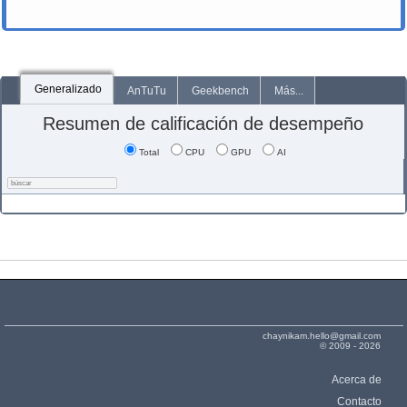
Generalizado
AnTuTu
Geekbench
Más...
Resumen de calificación de desempeño
Total
CPU
GPU
AI
chaynikam.hello@gmail.com
© 2009 - 2026
Acerca de
Contacto