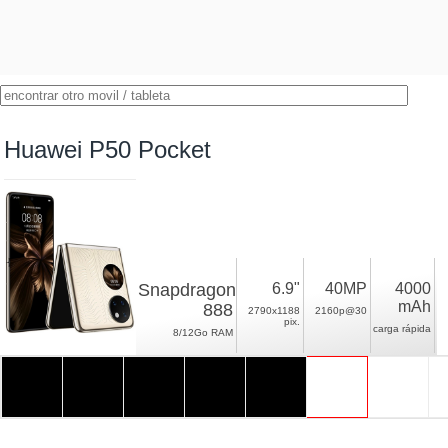
Huawei P50 Pocket
Snapdragon
6.9"
40MP
4000
mAh
888
2790x1188
2160p@30
pix.
carga rápida
8/12Go RAM