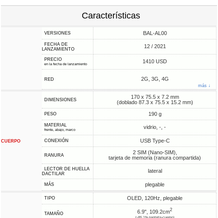
Características
BAL-AL00
VERSIONES
FECHA DE
12 / 2021
LANZAMIENTO
PRECIO
1410 USD
en la fecha de lanzamiento
2G, 3G, 4G
RED
más ↓
170 x 75.5 x 7.2 mm
DIMENSIONES
(doblado 87.3 x 75.5 x 15.2 mm)
190 g
PESO
MATERIAL
vidrio, -, -
frente, abajo, marco
USB Type-C
CONEXIÓN
CUERPO
2 SIM (Nano-SIM),
RANURA
tarjeta de memoria (ranura compartida)
LECTOR DE HUELLA
lateral
DACTILAR
plegable
MÁS
OLED, 120Hz, plegable
TIPO
2
6.9", 109.2cm
TAMAÑO
(~85.1% pantalla-cuerpo)