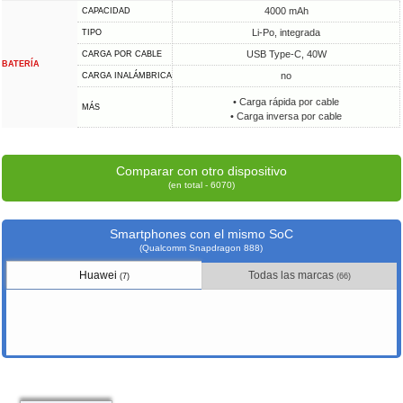
4000 mAh
CAPACIDAD
Li-Po, integrada
TIPO
USB Type-C, 40W
CARGA POR CABLE
BATERÍA
no
CARGA INALÁMBRICA
• Carga rápida por cable
MÁS
• Carga inversa por cable
Comparar con otro dispositivo
(en total - 6070)
Smartphones con el mismo SoC
(Qualcomm Snapdragon 888)
Huawei
Todas las marcas
(7)
(66)