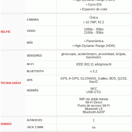
• Gyro-EIS
• Espectro de color
Única
CÁMARA
• 10.7MP, f/2.2
1080p - 30fps
VIDEO
SELFIE
2160p - 30fps
• Panorámica
MÁS
• High Dynamic Range (HDR)
giroscopio, acelerómetro, proximidad, brújula,
SENSORES
barómetro
IEEE 802.11 a/b/g/n/ac/6
WI-FI
v 5.2
BLUETOOTH
GPS, A-GPS, GLONASS, Galileo, BDS, QZSS,
GPS
NavIC
TECNOLOGÍAS
NFC
ADEMÁS
USB OTG
WiFi de doble banda
Wi-Fi Direct
Punto de acceso Wi-Fi
Bluetooth LE
Bluetooth A2DP
1
ALTAVOCES
SONIDO
no
JACK 3,5MM