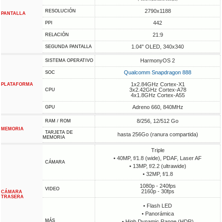
2790x1188
RESOLUCIÓN
PANTALLA
442
PPI
21:9
RELACIÓN
1.04" OLED, 340х340
SEGUNDA PANTALLA
HarmonyOS 2
SISTEMA OPERATIVO
Qualcomm Snapdragon 888
SOC
1x2.84GHz Cortex-X1
PLATAFORMA
3x2.42GHz Cortex-A78
CPU
4x1.8GHz Cortex-A55
Adreno 660, 840MHz
GPU
8/256, 12/512 Go
RAM / ROM
MEMORIA
TARJETA DE
hasta 256Go (ranura compartida)
MEMORIA
Triple
• 40MP, f/1.8 (wide), PDAF, Laser AF
CÁMARA
• 13MP, f/2.2 (ultrawide)
• 32MP, f/1.8
1080p - 240fps
VIDEO
2160p - 30fps
CÁMARA
TRASERA
• Flash LED
• Panorámica
MÁS
• High Dynamic Range (HDR)