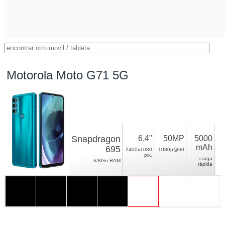
Motorola Moto G71 5G
Snapdragon
6.4"
50MP
5000
mAh
695
2400x1080
1080p@60
pix.
carga
6/8Go RAM
rápida