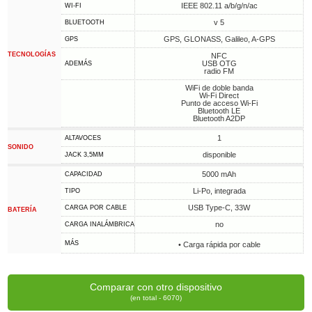
IEEE 802.11 a/b/g/n/ac
WI-FI
v 5
BLUETOOTH
GPS, GLONASS, Galileo, A-GPS
GPS
TECNOLOGÍAS
NFC
USB OTG
ADEMÁS
radio FM
WiFi de doble banda
Wi-Fi Direct
Punto de acceso Wi-Fi
Bluetooth LE
Bluetooth A2DP
1
ALTAVOCES
SONIDO
disponible
JACK 3,5MM
5000 mAh
CAPACIDAD
Li-Po, integrada
TIPO
USB Type-C, 33W
CARGA POR CABLE
BATERÍA
no
CARGA INALÁMBRICA
MÁS
• Carga rápida por cable
Comparar con otro dispositivo
(en total - 6070)