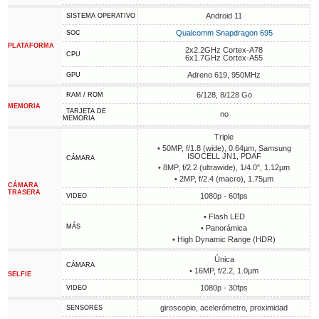
Android 11
SISTEMA OPERATIVO
Qualcomm Snapdragon 695
SOC
PLATAFORMA
2x2.2GHz Cortex-A78
CPU
6x1.7GHz Cortex-A55
Adreno 619, 950MHz
GPU
6/128, 8/128 Go
RAM / ROM
MEMORIA
TARJETA DE
no
MEMORIA
Triple
• 50MP, f/1.8 (wide), 0.64µm, Samsung
ISOCELL JN1, PDAF
CÁMARA
• 8MP, f/2.2 (ultrawide), 1/4.0", 1.12µm
• 2MP, f/2.4 (macro), 1.75µm
CÁMARA
TRASERA
1080p - 60fps
VIDEO
• Flash LED
MÁS
• Panorámica
• High Dynamic Range (HDR)
Única
CÁMARA
• 16MP, f/2.2, 1.0µm
SELFIE
1080p - 30fps
VIDEO
giroscopio, acelerómetro, proximidad
SENSORES