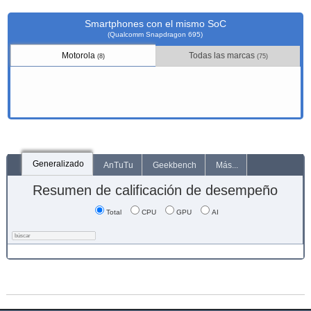
Smartphones con el mismo SoC
(Qualcomm Snapdragon 695)
Motorola
Todas las marcas
(8)
(75)
Generalizado
AnTuTu
Geekbench
Más...
Resumen de calificación de desempeño
Total
CPU
GPU
AI