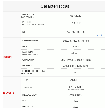
Características
FECHA DE
01 / 2022
LANZAMIENTO
PRECIO
519 USD
en la fecha de lanzamiento
2G, 3G, 4G, 5G
RED
más ↓
161.2 x 73.9 x 8.5 mm
DIMENSIONES
179 g
PESO
MATERIAL
vidrio, -, -
frente, abajo, marco
CUERPO
USB Type-C, jack 3.5mm
CONEXIÓN
1 o 2 SIM (Nano-SIM)
RANURA
LECTOR DE HUELLA
no
DACTILAR
AMOLED
TIPO
2
6.4", 98cm
TAMAÑO
(~83% pantalla-cuerpo)
PANTALLA
2400x1080
RESOLUCIÓN
411
PPI
20:9
RELACIÓN