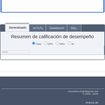
Generalizado
AnTuTu
Geekbench
Más...
Resumen de calificación de desempeño
Total
CPU
GPU
AI
chaynikam.hello@gmail.com
© 2009 - 2026
Acerca de