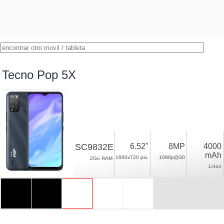
Tecno Pop 5X
SC9832E
6.52"
8MP
4000
mAh
1600x720 pix.
1080p@30
2Go RAM
Li-Ion