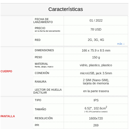
Características
FECHA DE
01 / 2022
LANZAMIENTO
PRECIO
78 USD
en la fecha de lanzamiento
2G, 3G, 4G
RED
más ↓
166 x 75.9 x 8.5 mm
DIMENSIONES
150 g
PESO
MATERIAL
vidrio, plastico, plastico
frente, abajo, marco
CUERPO
microUSB, jack 3.5mm
CONEXIÓN
2 SIM (Nano-SIM),
RANURA
tarjeta de memoria
LECTOR DE HUELLA
en la parte trasera
DACTILAR
IPS
TIPO
2
6.52", 102.6cm
TAMAÑO
(~81.5% pantalla-cuerpo)
PANTALLA
1600x720
RESOLUCIÓN
269
PPI