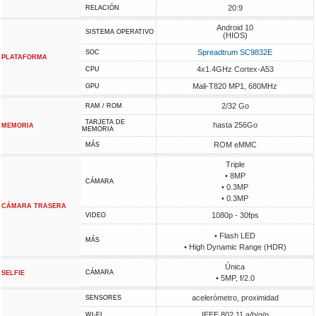
20:9
RELACIÓN
Android 10
SISTEMA OPERATIVO
(HIOS)
Spreadtrum SC9832E
SOC
PLATAFORMA
4x1.4GHz Cortex-A53
CPU
Mali-T820 MP1, 680MHz
GPU
2/32 Go
RAM / ROM
TARJETA DE
hasta 256Go
MEMORIA
MEMORIA
ROM eMMC
MÁS
Triple
• 8MP
CÁMARA
• 0.3MP
• 0.3MP
CÁMARA TRASERA
1080p - 30fps
VIDEO
• Flash LED
MÁS
• High Dynamic Range (HDR)
Única
CÁMARA
SELFIE
• 5MP, f/2.0
acelerómetro, proximidad
SENSORES
IEEE 802.11 a/b/g/n
WI-FI