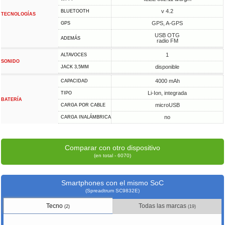
v 4.2
BLUETOOTH
TECNOLOGÍAS
GPS, A-GPS
GPS
USB OTG
ADEMÁS
radio FM
1
ALTAVOCES
SONIDO
disponible
JACK 3,5MM
4000 mAh
CAPACIDAD
Li-Ion, integrada
TIPO
BATERÍA
microUSB
CARGA POR CABLE
no
CARGA INALÁMBRICA
Comparar con otro dispositivo
(en total - 6070)
Smartphones con el mismo SoC
(Spreadtrum SC9832E)
Tecno
Todas las marcas
(2)
(19)