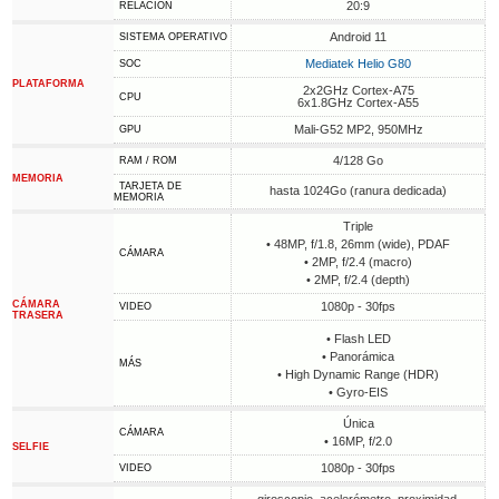
20:9
RELACIÓN
Android 11
SISTEMA OPERATIVO
Mediatek Helio G80
SOC
PLATAFORMA
2x2GHz Cortex-A75
CPU
6x1.8GHz Cortex-A55
Mali-G52 MP2, 950MHz
GPU
4/128 Go
RAM / ROM
MEMORIA
TARJETA DE
hasta 1024Go (ranura dedicada)
MEMORIA
Triple
• 48MP, f/1.8, 26mm (wide), PDAF
CÁMARA
• 2MP, f/2.4 (macro)
• 2MP, f/2.4 (depth)
CÁMARA
1080p - 30fps
VIDEO
TRASERA
• Flash LED
• Panorámica
MÁS
• High Dynamic Range (HDR)
• Gyro-EIS
Única
CÁMARA
• 16MP, f/2.0
SELFIE
1080p - 30fps
VIDEO