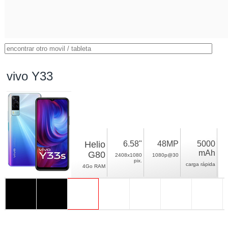
vivo Y33
Helio
6.58"
48MP
5000
mAh
G80
2408x1080
1080p@30
pix.
carga rápida
4Go RAM