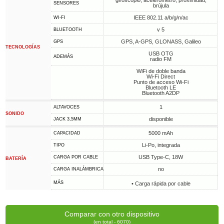
giroscopio, acelerómetro, proximidad,
SENSORES
brújula
IEEE 802.11 a/b/g/n/ac
WI-FI
v 5
BLUETOOTH
GPS, A-GPS, GLONASS, Galileo
GPS
TECNOLOGÍAS
USB OTG
ADEMÁS
radio FM
WiFi de doble banda
Wi-Fi Direct
Punto de acceso Wi-Fi
Bluetooth LE
Bluetooth A2DP
1
ALTAVOCES
SONIDO
disponible
JACK 3,5MM
5000 mAh
CAPACIDAD
Li-Po, integrada
TIPO
USB Type-C, 18W
CARGA POR CABLE
BATERÍA
no
CARGA INALÁMBRICA
MÁS
• Carga rápida por cable
Comparar con otro dispositivo
(en total - 6070)