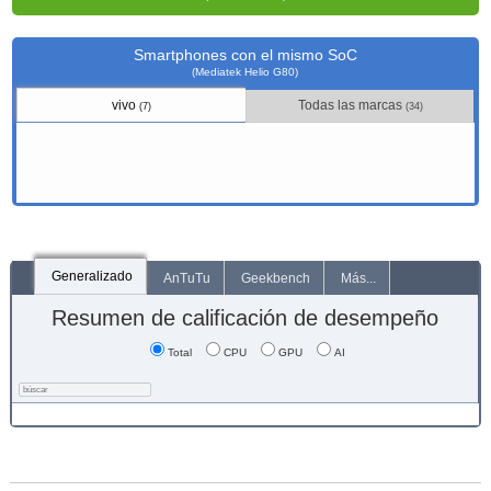
Smartphones con el mismo SoC
(Mediatek Helio G80)
vivo
Todas las marcas
(7)
(34)
Generalizado
AnTuTu
Geekbench
Más...
Resumen de calificación de desempeño
Total
CPU
GPU
AI