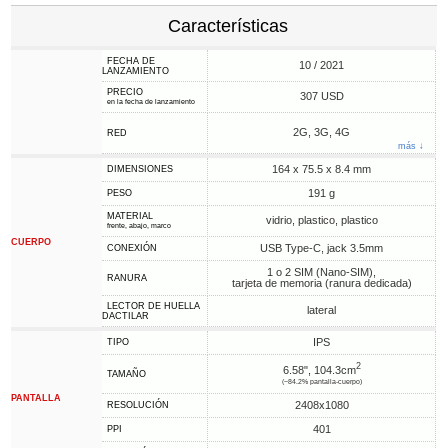
Características
FECHA DE
10 / 2021
LANZAMIENTO
PRECIO
307 USD
en la fecha de lanzamiento
2G, 3G, 4G
RED
más ↓
164 x 75.5 x 8.4 mm
DIMENSIONES
191 g
PESO
MATERIAL
vidrio, plastico, plastico
frente, abajo, marco
CUERPO
USB Type-C, jack 3.5mm
CONEXIÓN
1 o 2 SIM (Nano-SIM),
RANURA
tarjeta de memoria (ranura dedicada)
LECTOR DE HUELLA
lateral
DACTILAR
IPS
TIPO
2
6.58", 104.3cm
TAMAÑO
(~84.2% pantalla-cuerpo)
PANTALLA
2408x1080
RESOLUCIÓN
401
PPI