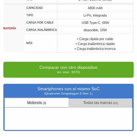
4800 mAh
CAPACIDAD
Li-Po, integrada
TIPO
USB Type-C, 68W
CARGA POR CABLE
BATERÍA
disponible, 15W
CARGA INALÁMBRICA
• Carga rápida por cable
MÁS
• Carga inalámbrica rápida
• Carga inalámbrica inversa
Comparar con otro dispositivo
(en total - 6070)
Smartphones con el mismo SoC
(Qualcomm Snapdragon 8 Gen 1)
Motorola
Todas las marcas
(3)
(41)