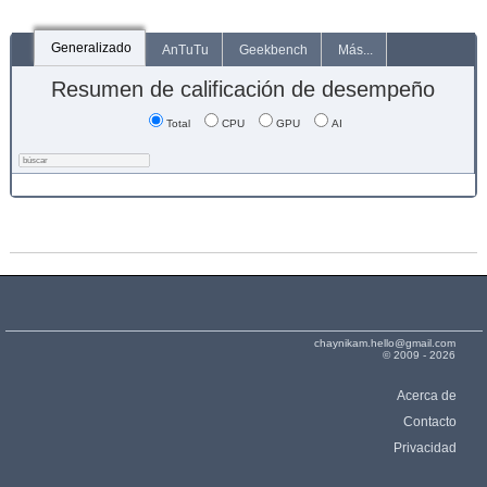
Generalizado
AnTuTu
Geekbench
Más...
Resumen de calificación de desempeño
Total
CPU
GPU
AI
chaynikam.hello@gmail.com
© 2009 - 2026
Acerca de
Contacto
Privacidad