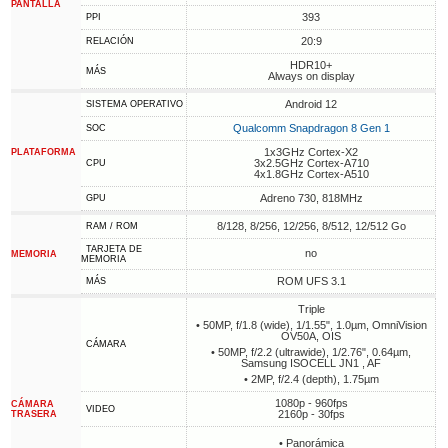
PANTALLA
393
PPI
20:9
RELACIÓN
HDR10+
MÁS
Always on display
Android 12
SISTEMA OPERATIVO
Qualcomm Snapdragon 8 Gen 1
SOC
1x3GHz Cortex-X2
PLATAFORMA
3x2.5GHz Cortex-A710
CPU
4x1.8GHz Cortex-A510
Adreno 730, 818MHz
GPU
8/128, 8/256, 12/256, 8/512, 12/512 Go
RAM / ROM
TARJETA DE
no
MEMORIA
MEMORIA
ROM UFS 3.1
MÁS
Triple
• 50MP, f/1.8 (wide), 1/1.55", 1.0µm, OmniVision
OV50A, OIS
CÁMARA
• 50MP, f/2.2 (ultrawide), 1/2.76", 0.64µm,
Samsung ISOCELL JN1 , AF
• 2MP, f/2.4 (depth), 1.75µm
1080p - 960fps
CÁMARA
VIDEO
2160p - 30fps
TRASERA
• Panorámica