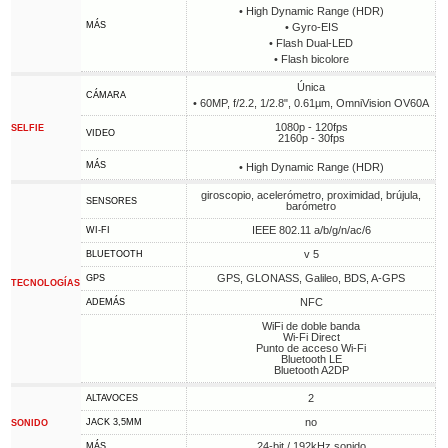
• High Dynamic Range (HDR)
MÁS
• Gyro-EIS
• Flash Dual-LED
• Flash bicolore
Única
CÁMARA
• 60MP, f/2.2, 1/2.8", 0.61µm, OmniVision OV60A
1080p - 120fps
SELFIE
VIDEO
2160p - 30fps
MÁS
• High Dynamic Range (HDR)
giroscopio, acelerómetro, proximidad, brújula,
SENSORES
barómetro
IEEE 802.11 a/b/g/n/ac/6
WI-FI
v 5
BLUETOOTH
GPS, GLONASS, Galileo, BDS, A-GPS
GPS
TECNOLOGÍAS
NFC
ADEMÁS
WiFi de doble banda
Wi-Fi Direct
Punto de acceso Wi-Fi
Bluetooth LE
Bluetooth A2DP
2
ALTAVOCES
no
JACK 3,5MM
SONIDO
24-bit / 192kHz sonido
MÁS