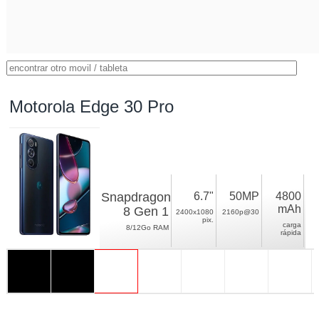
Motorola Edge 30 Pro
Snapdragon
6.7"
50MP
4800
mAh
8 Gen 1
2400x1080
2160p@30
pix.
carga
8/12Go RAM
rápida