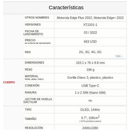
Características
Motorola Edge Plus 2022, Motorola Edge+ 2022
OTROS NOMBRES
XT2201-1
VERSIONES
FECHA DE
03 / 2022
LANZAMIENTO
PRECIO
663 USD
en la fecha de lanzamiento
2G, 3G, 4G, 5G
RED
más ↓
163.1 x 76 x 8.8 mm
DIMENSIONES
196 g
PESO
MATERIAL
Gorilla Glass 3, plastico, plastico
frente, abajo, marco
CUERPO
USB Type-C
CONEXIÓN
1 o 2 SIM (Nano-SIM)
RANURA
LECTOR DE HUELLA
no
DACTILAR
OLED, 144Hz
TIPO
2
6.7", 108cm
TAMAÑO
(~87% pantalla-cuerpo)
2400x1080
RESOLUCIÓN