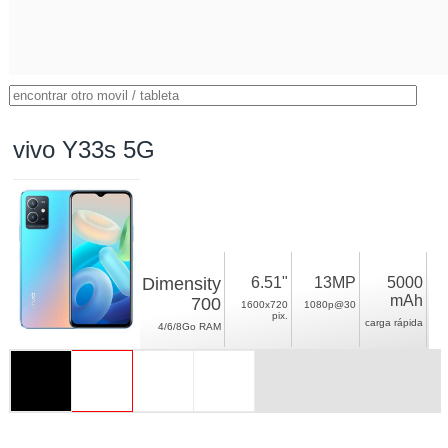
vivo Y33s 5G
Dimensity
6.51"
13MP
5000
mAh
700
1600x720
1080p@30
pix.
carga rápida
4/6/8Go RAM