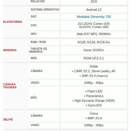
20:9
RELACIÓN
Android 12
SISTEMA OPERATIVO
Mediatek Dimensity 700
SOC
PLATAFORMA
2x2.2GHz Cortex-A76
CPU
6x2GHz Cortex-A55
Mali-G57 MP2, 950MHz
GPU
4/128, 6/128, 8/128 Go
RAM / ROM
TARJETA DE
hasta 1024Go
MEMORIA
MEMORIA
ROM UFS 2.1
MÁS
Doble
• 13MP, f/2.2, 26mm (wide), AF
CÁMARA
• 2MP, f/2.4 (macro)
1080p - 30fps
VIDEO
CÁMARA
TRASERA
• Flash LED
• Panorámica
MÁS
• High Dynamic Range (HDR)
• Gyro-EIS
Única
CÁMARA
• 8MP, f/1.8
SELFIE
1080p - 30fps
VIDEO