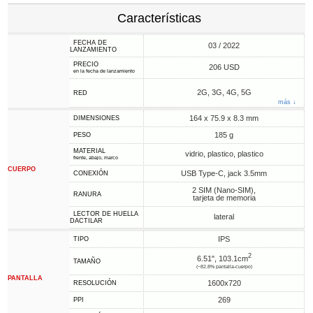
Características
FECHA DE
03 / 2022
LANZAMIENTO
PRECIO
206 USD
en la fecha de lanzamiento
2G, 3G, 4G, 5G
RED
más ↓
164 x 75.9 x 8.3 mm
DIMENSIONES
185 g
PESO
MATERIAL
vidrio, plastico, plastico
frente, abajo, marco
CUERPO
USB Type-C, jack 3.5mm
CONEXIÓN
2 SIM (Nano-SIM),
RANURA
tarjeta de memoria
LECTOR DE HUELLA
lateral
DACTILAR
IPS
TIPO
2
6.51", 103.1cm
TAMAÑO
(~82.8% pantalla-cuerpo)
PANTALLA
1600x720
RESOLUCIÓN
269
PPI