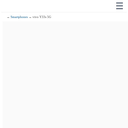
☰
→
Smartphones
→ vivo Y33s 5G