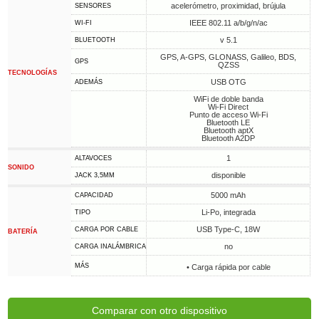
acelerómetro, proximidad, brújula
SENSORES
IEEE 802.11 a/b/g/n/ac
WI-FI
v 5.1
BLUETOOTH
GPS, A-GPS, GLONASS, Galileo, BDS,
GPS
QZSS
TECNOLOGÍAS
USB OTG
ADEMÁS
WiFi de doble banda
Wi-Fi Direct
Punto de acceso Wi-Fi
Bluetooth LE
Bluetooth aptX
Bluetooth A2DP
1
ALTAVOCES
SONIDO
disponible
JACK 3,5MM
5000 mAh
CAPACIDAD
Li-Po, integrada
TIPO
USB Type-C, 18W
CARGA POR CABLE
BATERÍA
no
CARGA INALÁMBRICA
MÁS
• Carga rápida por cable
Comparar con otro dispositivo