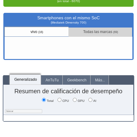
(en total - 6070)
Smartphones con el mismo SoC
(Mediatek Dimensity 700)
vivo
Todas las marcas
(16)
(69)
Generalizado
AnTuTu
Geekbench
Más...
Resumen de calificación de desempeño
Total
CPU
GPU
AI