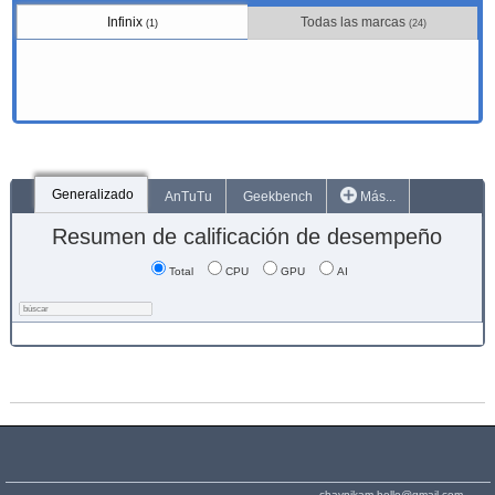
Infinix
Todas las marcas
(1)
(24)
Generalizado
AnTuTu
Geekbench
Más...
Resumen de calificación de desempeño
Total
CPU
GPU
AI
chaynikam.hello@gmail.com