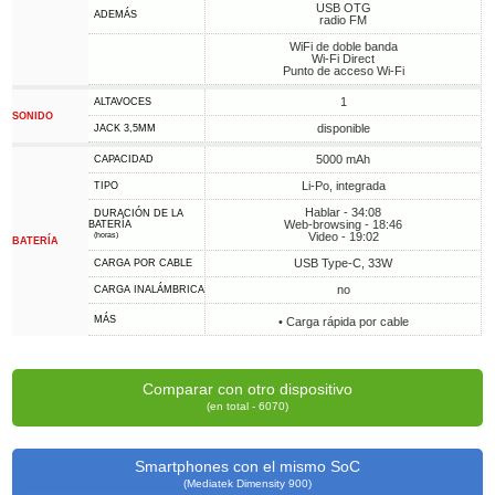
USB OTG
ADEMÁS
radio FM
WiFi de doble banda
Wi-Fi Direct
Punto de acceso Wi-Fi
1
ALTAVOCES
SONIDO
disponible
JACK 3,5MM
5000 mAh
CAPACIDAD
Li-Po, integrada
TIPO
Hablar - 34:08
DURACIÓN DE LA
Web-browsing - 18:46
BATERÍA
Video - 19:02
(horas)
BATERÍA
USB Type-C, 33W
CARGA POR CABLE
no
CARGA INALÁMBRICA
MÁS
• Carga rápida por cable
Comparar con otro dispositivo
(en total - 6070)
Smartphones con el mismo SoC
(Mediatek Dimensity 900)