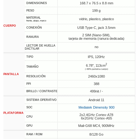
168.7 x 76.5 x 8.8 mm
DIMENSIONES
199 g
PESO
MATERIAL
vidrio, plastico, plastico
frente, abajo, marco
CUERPO
USB Type-C, jack 3.5mm
CONEXIÓN
2 SIM (Nano-SIM),
RANURA
tarjeta de memoria (ranura dedicada)
LECTOR DE HUELLA
no
DACTILAR
IPS, 120Hz
TIPO
2
6.78", 113cm
TAMAÑO
(~88% pantalla-cuerpo)
PANTALLA
2460x1080
RESOLUCIÓN
388
PPI
499nit / -
BRILLO / CONTRASTE
Android 11
SISTEMA OPERATIVO
Mediatek Dimensity 900
SOC
PLATAFORMA
2x2.4GHz Cortex-A78
CPU
6x2GHz Cortex-A55
Mali-G68 MC4, 900MHz
GPU
8/128 Go
RAM / ROM