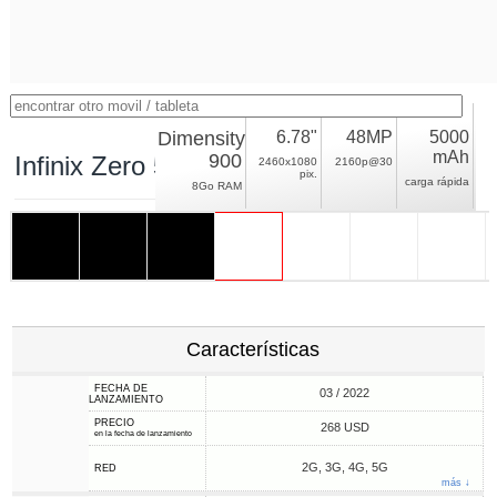
Dimensity
6.78"
48MP
5000
mAh
900
Infinix Zero 5G
2460x1080
2160p@30
pix.
carga rápida
8Go RAM
Características
FECHA DE
03 / 2022
LANZAMIENTO
PRECIO
268 USD
en la fecha de lanzamiento
2G, 3G, 4G, 5G
RED
más ↓