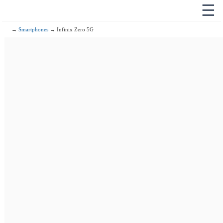
☰
→
Smartphones
→ Infinix Zero 5G