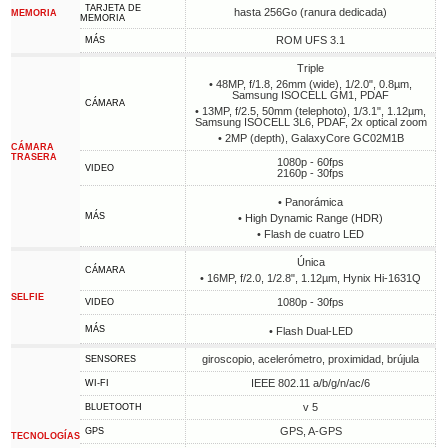
TARJETA DE
hasta 256Go (ranura dedicada)
MEMORIA
MEMORIA
ROM UFS 3.1
MÁS
Triple
• 48MP, f/1.8, 26mm (wide), 1/2.0", 0.8µm,
Samsung ISOCELL GM1, PDAF
CÁMARA
• 13MP, f/2.5, 50mm (telephoto), 1/3.1", 1.12µm,
Samsung ISOCELL 3L6, PDAF, 2x optical zoom
• 2MP (depth), GalaxyCore GC02M1B
CÁMARA
TRASERA
1080p - 60fps
VIDEO
2160p - 30fps
• Panorámica
MÁS
• High Dynamic Range (HDR)
• Flash de cuatro LED
Única
CÁMARA
• 16MP, f/2.0, 1/2.8", 1.12µm, Hynix Hi-1631Q
SELFIE
1080p - 30fps
VIDEO
MÁS
• Flash Dual-LED
giroscopio, acelerómetro, proximidad, brújula
SENSORES
IEEE 802.11 a/b/g/n/ac/6
WI-FI
v 5
BLUETOOTH
GPS, A-GPS
GPS
TECNOLOGÍAS