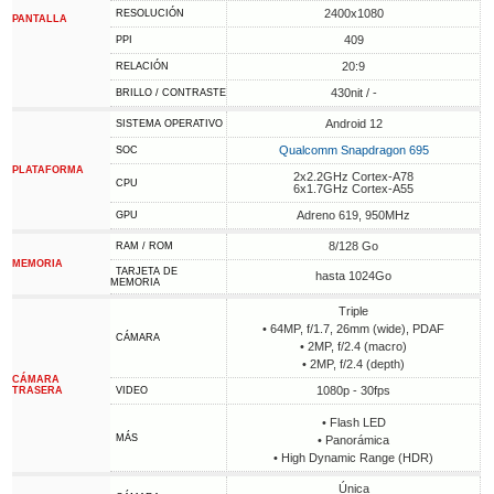
2400x1080
RESOLUCIÓN
PANTALLA
409
PPI
20:9
RELACIÓN
430nit / -
BRILLO / CONTRASTE
Android 12
SISTEMA OPERATIVO
Qualcomm Snapdragon 695
SOC
PLATAFORMA
2x2.2GHz Cortex-A78
CPU
6x1.7GHz Cortex-A55
Adreno 619, 950MHz
GPU
8/128 Go
RAM / ROM
MEMORIA
TARJETA DE
hasta 1024Go
MEMORIA
Triple
• 64MP, f/1.7, 26mm (wide), PDAF
CÁMARA
• 2MP, f/2.4 (macro)
• 2MP, f/2.4 (depth)
CÁMARA
1080p - 30fps
TRASERA
VIDEO
• Flash LED
MÁS
• Panorámica
• High Dynamic Range (HDR)
Única