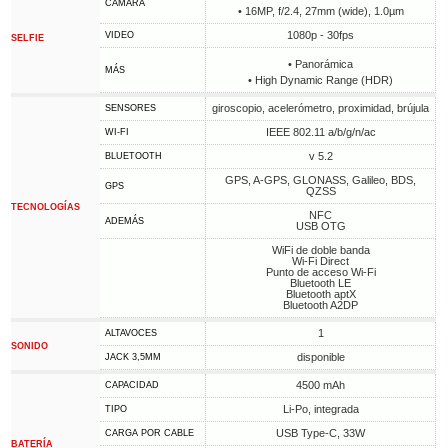
CÁMARA
• 16MP, f/2.4, 27mm (wide), 1.0µm
1080p - 30fps
VIDEO
SELFIE
• Panorámica
MÁS
• High Dynamic Range (HDR)
giroscopio, acelerómetro, proximidad, brújula
SENSORES
IEEE 802.11 a/b/g/n/ac
WI-FI
v 5.2
BLUETOOTH
GPS, A-GPS, GLONASS, Galileo, BDS,
GPS
QZSS
TECNOLOGÍAS
NFC
ADEMÁS
USB OTG
WiFi de doble banda
Wi-Fi Direct
Punto de acceso Wi-Fi
Bluetooth LE
Bluetooth aptX
Bluetooth A2DP
1
ALTAVOCES
SONIDO
disponible
JACK 3,5MM
4500 mAh
CAPACIDAD
Li-Po, integrada
TIPO
USB Type-C, 33W
CARGA POR CABLE
BATERÍA