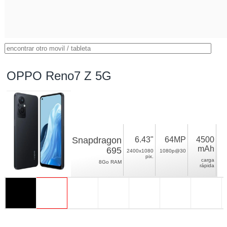
OPPO Reno7 Z 5G
Snapdragon
6.43"
64MP
4500
mAh
695
2400x1080
1080p@30
pix.
carga
8Go RAM
rápida