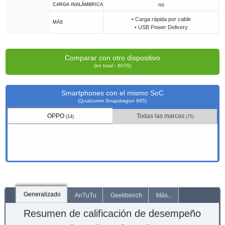
no
CARGA INALÁMBRICA
• Carga rápida por cable
MÁS
• USB Power Delivery
Comparar con otro dispositivo
(en total - 6070)
Smartphones con el mismo SoC
(Qualcomm Snapdragon 695)
OPPO
Todas las marcas
(14)
(75)
Generalizado
AnTuTu
Geekbench
Más...
Resumen de calificación de desempeño