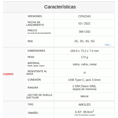
Características
CPH2343
VERSIONES
FECHA DE
03 / 2022
LANZAMIENTO
PRECIO
368 USD
en la fecha de lanzamiento
2G, 3G, 4G, 5G
RED
más ↓
159.9 x 73.2 x 7.5 mm
DIMENSIONES
173 g
PESO
MATERIAL
vidrio, vidrio, metal
frente, abajo, marco
RESISTENTE AL
si
AGUA
CUERPO
USB Type-C, jack 3.5mm
CONEXIÓN
2 SIM (Nano-SIM),
RANURA
tarjeta de memoria
LECTOR DE HUELLA
lateral
DACTILAR
AMOLED
TIPO
2
6.43", 99.8cm
TAMAÑO
(~85.3% pantalla-cuerpo)