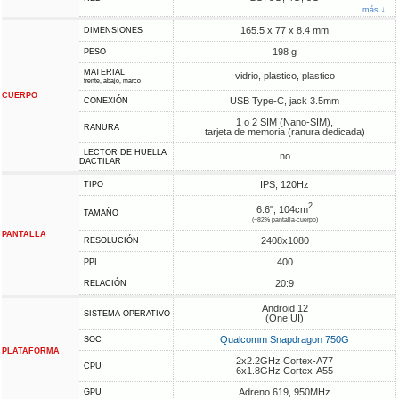
más ↓
165.5 x 77 x 8.4 mm
DIMENSIONES
198 g
PESO
MATERIAL
vidrio, plastico, plastico
frente, abajo, marco
CUERPO
USB Type-C, jack 3.5mm
CONEXIÓN
1 o 2 SIM (Nano-SIM),
RANURA
tarjeta de memoria (ranura dedicada)
LECTOR DE HUELLA
no
DACTILAR
IPS, 120Hz
TIPO
2
6.6", 104cm
TAMAÑO
(~82% pantalla-cuerpo)
PANTALLA
2408x1080
RESOLUCIÓN
400
PPI
20:9
RELACIÓN
Android 12
SISTEMA OPERATIVO
(One UI)
Qualcomm Snapdragon 750G
SOC
PLATAFORMA
2x2.2GHz Cortex-A77
CPU
6x1.8GHz Cortex-A55
Adreno 619, 950MHz
GPU