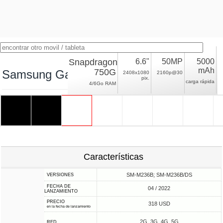
Snapdragon
6.6"
50MP
5000
mAh
750G
Samsung Galaxy M23 5G
2408x1080
2160p@30
pix.
carga rápida
4/6Go RAM
Características
SM-M236B; SM-M236B/DS
VERSIONES
FECHA DE
04 / 2022
LANZAMIENTO
PRECIO
318 USD
en la fecha de lanzamiento
2G, 3G, 4G, 5G
RED