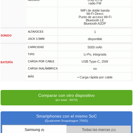
USB OTG
ADEMÁS
radio FM
WiFi de doble banda
Wi-Fi Direct
Punto de acceso Wi-Fi
Bluetooth LE
Bluetooth A2DP
1
ALTAVOCES
SONIDO
disponible
JACK 3,5MM
5000 mAh
CAPACIDAD
Li-Po, integrada
TIPO
USB Type-C, 25W
CARGA POR CABLE
BATERÍA
no
CARGA INALÁMBRICA
MÁS
• Carga rápida por cable
Comparar con otro dispositivo
(en total - 6070)
Smartphones con el mismo SoC
(Qualcomm Snapdragon 750G)
Samsung
Todas las marcas
(8)
(21)