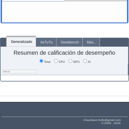
Generalizado
AnTuTu
Geekbench
Más...
Resumen de calificación de desempeño
Total
CPU
GPU
AI
chaynikam.hello@gmail.com
© 2009 - 2026