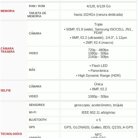
4/128, 6/128 Go
RAM / ROM
MEMORIA
TARJETA DE
hasta 1024Go (ranura dedicada)
MEMORIA
Triple
• 50MP, f/1.8 (wide), Samsung ISOCELL JN1 ,
PDAF
CÁMARA
• 8MP, f/2.2 (ultrawide), 1/4.0", 1.12µm
• 2MP, f/2.4 (macro)
CÁMARA
720p - 480fps
TRASERA
1080p - 30fps
VIDEO
2160p - 30fps
• Flash LED
MÁS
• Panorámica
• High Dynamic Range (HDR)
Única
CÁMARA
• 8MP, f/2.2
SELFIE
1080p - 30fps
VIDEO
giroscopio, acelerómetro, brújula
SENSORES
IEEE 802.11 a/b/g/n/ac
WI-FI
v 5
BLUETOOTH
GPS, GLONASS, Galileo, BDS, QZSS, A-GPS
GPS
TECNOLOGÍAS
NFC