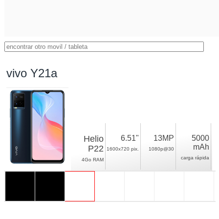
vivo Y21a
Helio
6.51"
13MP
5000
mAh
P22
1600x720 pix.
1080p@30
carga rápida
4Go RAM