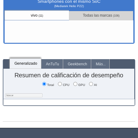
Smartphones con el mismo SoC
(Mediatek Helio P22)
vivo
Todas las marcas
(11)
(106)
Generalizado
AnTuTu
Geekbench
Más...
Resumen de calificación de desempeño
Total
CPU
GPU
AI