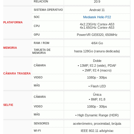
20:9
RELACIÓN
Android 11
SISTEMA OPERATIVO
Mediatek Helio P22
SOC
PLATAFORMA
4x2.23GHz Cortex-A53
CPU
4x1.65GHz Cortex-A53
PowerVR GE8320, 650MHz
GPU
4/64 Go
RAM / ROM
MEMORIA
TARJETA DE
hasta 128Go (ranura dedicada)
MEMORIA
Doble
• 13MP, f/2.2 (wide), PDAF
CÁMARA
• 2MP, f/2.4 (macro)
CÁMARA TRASERA
1080p - 30fps
VIDEO
MÁS
• Flash LED
Única
CÁMARA
• 8MP, f/1.8
SELFIE
1080p - 30fps
VIDEO
MÁS
• High Dynamic Range (HDR)
acelerómetro, proximidad, brújula
SENSORES
IEEE 802.11 a/b/g/n/ac
WI-FI