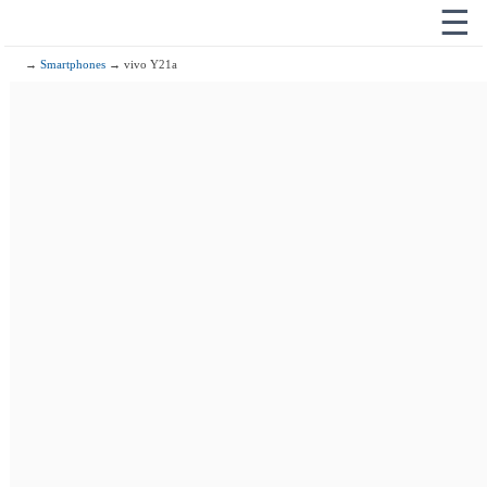
☰
→
Smartphones
→ vivo Y21a