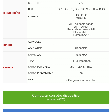
v 5
BLUETOOTH
GPS, A-GPS, GLONASS, Galileo, BDS
GPS
TECNOLOGÍAS
USB OTG
ADEMÁS
radio FM
WiFi de doble banda
Wi-Fi Direct
Punto de acceso Wi-Fi
Bluetooth LE
Bluetooth A2DP
1
ALTAVOCES
SONIDO
disponible
JACK 3,5MM
5000 mAh
CAPACIDAD
Li-Po, integrada
TIPO
USB Type-C, 18W
CARGA POR CABLE
BATERÍA
no
CARGA INALÁMBRICA
MÁS
• Carga rápida por cable
Comparar con otro dispositivo
(en total - 6070)