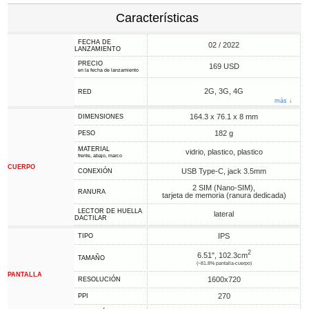
Características
FECHA DE
02 / 2022
LANZAMIENTO
PRECIO
169 USD
en la fecha de lanzamiento
2G, 3G, 4G
RED
más ↓
164.3 x 76.1 x 8 mm
DIMENSIONES
182 g
PESO
MATERIAL
vidrio, plastico, plastico
frente, abajo, marco
CUERPO
USB Type-C, jack 3.5mm
CONEXIÓN
2 SIM (Nano-SIM),
RANURA
tarjeta de memoria (ranura dedicada)
LECTOR DE HUELLA
lateral
DACTILAR
IPS
TIPO
2
6.51", 102.3cm
TAMAÑO
(~81.8% pantalla-cuerpo)
PANTALLA
1600x720
RESOLUCIÓN
270
PPI