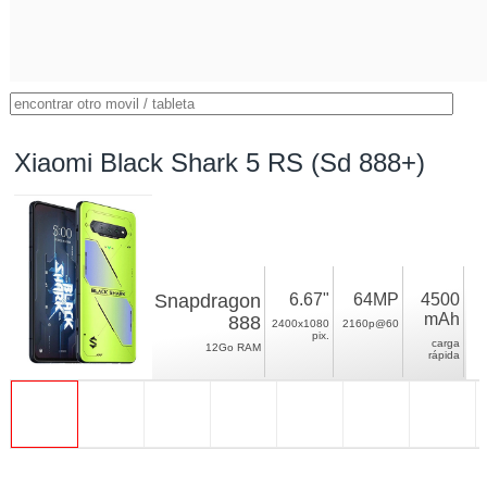
Xiaomi Black Shark 5 RS (Sd 888+)
Snapdragon
6.67"
64MP
4500
mAh
888
2400x1080
2160p@60
pix.
carga
12Go RAM
rápida