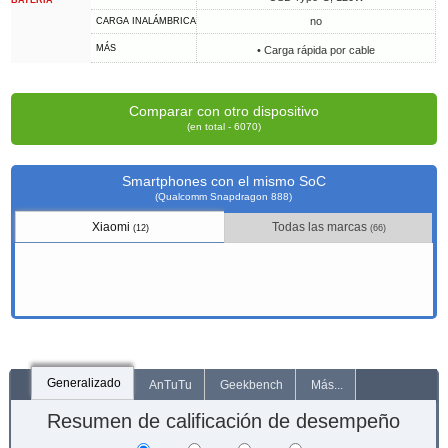
BATERÍA
no
CARGA INALÁMBRICA
MÁS
• Carga rápida por cable
Comparar con otro dispositivo
(en total - 6070)
Smartphones con el mismo SoC
(Qualcomm Snapdragon 888)
Xiaomi
Todas las marcas
(12)
(66)
Generalizado
AnTuTu
Geekbench
Más...
Resumen de calificación de desempeño