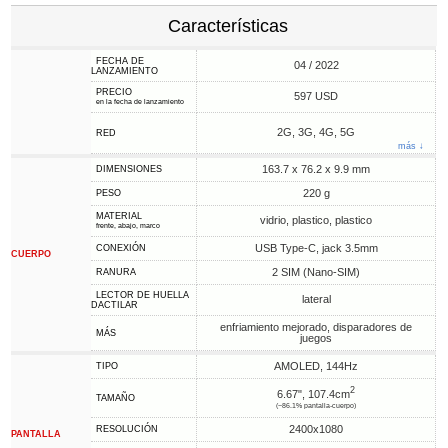
Características
FECHA DE
04 / 2022
LANZAMIENTO
PRECIO
597 USD
en la fecha de lanzamiento
2G, 3G, 4G, 5G
RED
más ↓
163.7 x 76.2 x 9.9 mm
DIMENSIONES
220 g
PESO
MATERIAL
vidrio, plastico, plastico
frente, abajo, marco
USB Type-C, jack 3.5mm
CONEXIÓN
CUERPO
2 SIM (Nano-SIM)
RANURA
LECTOR DE HUELLA
lateral
DACTILAR
enfriamiento mejorado, disparadores de
MÁS
juegos
AMOLED, 144Hz
TIPO
2
6.67", 107.4cm
TAMAÑO
(~86.1% pantalla-cuerpo)
2400x1080
RESOLUCIÓN
PANTALLA