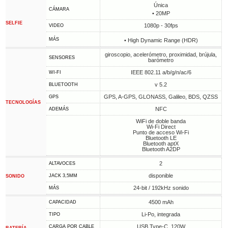
Única
CÁMARA
• 20MP
SELFIE
1080p - 30fps
VIDEO
MÁS
• High Dynamic Range (HDR)
giroscopio, acelerómetro, proximidad, brújula,
SENSORES
barómetro
IEEE 802.11 a/b/g/n/ac/6
WI-FI
v 5.2
BLUETOOTH
GPS, A-GPS, GLONASS, Galileo, BDS, QZSS
GPS
TECNOLOGÍAS
NFC
ADEMÁS
WiFi de doble banda
Wi-Fi Direct
Punto de acceso Wi-Fi
Bluetooth LE
Bluetooth aptX
Bluetooth A2DP
2
ALTAVOCES
disponible
JACK 3,5MM
SONIDO
24-bit / 192kHz sonido
MÁS
4500 mAh
CAPACIDAD
Li-Po, integrada
TIPO
USB Type-C, 120W
CARGA POR CABLE