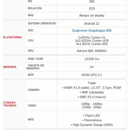
395
PPI
20:9
RELACIÓN
Always on display
MÁS
Android 12
SISTEMA OPERATIVO
Qualcomm Snapdragon 888
SOC
1x3GHz Cortex-X1
PLATAFORMA
3x2.42GHz Cortex-A78
CPU
4x1.8GHz Cortex-A55
Adreno 660, 840MHz
GPU
12/256 Go
RAM / ROM
TARJETA DE
no
MEMORIA
MEMORIA
ROM UFS 3.1
MÁS
Triple
• 64MP, f/1.8 (wide), 1/1.97", 0.7µm, PDAF
CÁMARA
• 8MP (ultrawide)
• 5MP, f/2.4 (macro)
CÁMARA
1080p - 240fps
TRASERA
VIDEO
2160p - 60fps
• Flash LED
MÁS
• Panorámica
• High Dynamic Range (HDR)