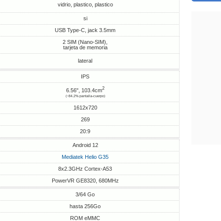
vidrio, plastico, plastico
si
USB Type-C, jack 3.5mm
2 SIM (Nano-SIM),
tarjeta de memoria
lateral
IPS
2
6.56", 103.4cm
(~84.2% pantalla-cuerpo)
1612x720
269
20:9
Android 12
Mediatek Helio G35
8x2.3GHz Cortex-A53
PowerVR GE8320, 680MHz
3/64 Go
hasta 256Go
ROM eMMC