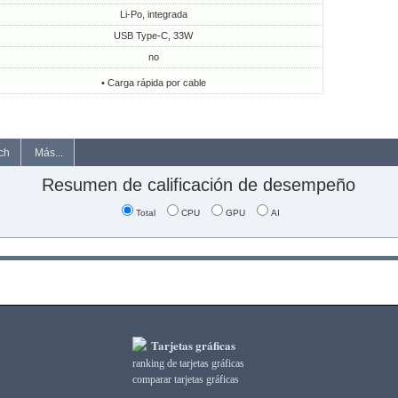
Li-Po, integrada
USB Type-C, 33W
no
• Carga rápida por cable
ch
Más...
Resumen de calificación de desempeño
Total
CPU
GPU
AI
Tarjetas gráficas
ranking de tarjetas gráficas
comparar tarjetas gráficas