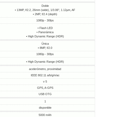
Doble
• 13MP, f/2.2, 26mm (wide), 1/3.06", 1.12µm, AF
• 2MP, f/2.4 (depth)
1080p - 30fps
• Flash LED
• Panorámica
• High Dynamic Range (HDR)
Única
• 8MP, f/2.0
1080p - 30fps
• High Dynamic Range (HDR)
acelerómetro, proximidad
IEEE 802.11 a/b/g/n/ac
v 5
GPS, A-GPS
USB OTG
1
disponible
5000 mAh