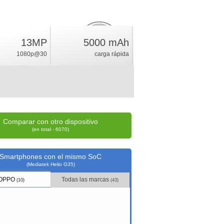
13MP
5000 mAh
3.9
%
1080p@30
carga rápida
índice
Comparar con otro dispositivo
(en total - 6070)
Smartphones con el mismo SoC
(Mediatek Helio G35)
OPPO
Todas las marcas
(10)
(43)