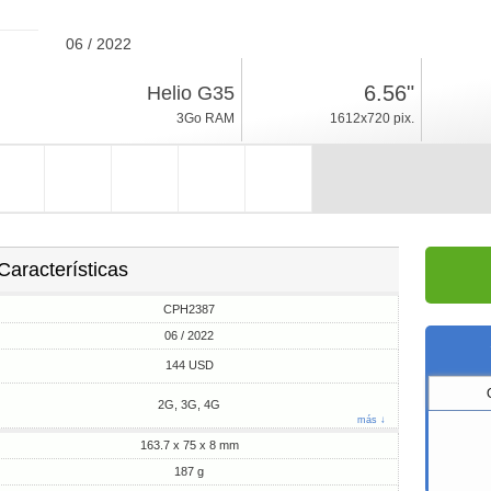
06 / 2022
187g, espesor 8mm
6.56"
Helio G35
Android 12
3Go RAM
1612x720 pix.
64Go ROM
Características
CPH2387
06 / 2022
144 USD
2G, 3G, 4G
más ↓
163.7 x 75 x 8 mm
187 g