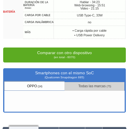
Hablar - 34:23
DURACIÓN DE LA
Web-browsing - 15:51
BATERÍA
Video - 21:15
(horas)
BATERÍA
USB Type-C, 33W
CARGA POR CABLE
no
CARGA INALÁMBRICA
• Carga rápida por cable
MÁS
• USB Power Delivery
Comparar con otro dispositivo
(en total - 6070)
Smartphones con el mismo SoC
(Qualcomm Snapdragon 695)
OPPO
Todas las marcas
(14)
(75)