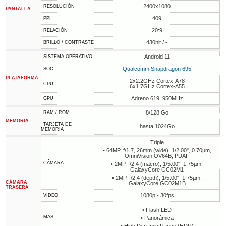
2400x1080
RESOLUCIÓN
PANTALLA
409
PPI
20:9
RELACIÓN
430nit / -
BRILLO / CONTRASTE
Android 11
SISTEMA OPERATIVO
Qualcomm Snapdragon 695
SOC
PLATAFORMA
2x2.2GHz Cortex-A78
CPU
6x1.7GHz Cortex-A55
Adreno 619, 950MHz
GPU
8/128 Go
RAM / ROM
MEMORIA
TARJETA DE
hasta 1024Go
MEMORIA
Triple
• 64MP, f/1.7, 26mm (wide), 1/2.00", 0.70µm,
OmniVision OV64B, PDAF
CÁMARA
• 2MP, f/2.4 (macro), 1/5.00", 1.75µm,
GalaxyCore GC02M1
• 2MP, f/2.4 (depth), 1/5.00", 1.75µm,
CÁMARA
GalaxyCore GC02M1B
TRASERA
1080p - 30fps
VIDEO
• Flash LED
MÁS
• Panorámica