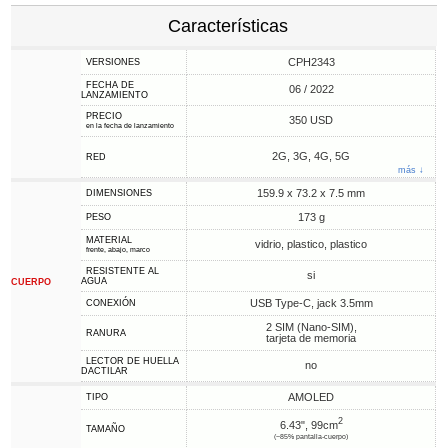
Características
CPH2343
VERSIONES
FECHA DE
06 / 2022
LANZAMIENTO
PRECIO
350 USD
en la fecha de lanzamiento
2G, 3G, 4G, 5G
RED
más ↓
159.9 x 73.2 x 7.5 mm
DIMENSIONES
173 g
PESO
MATERIAL
vidrio, plastico, plastico
frente, abajo, marco
RESISTENTE AL
si
AGUA
CUERPO
USB Type-C, jack 3.5mm
CONEXIÓN
2 SIM (Nano-SIM),
RANURA
tarjeta de memoria
LECTOR DE HUELLA
no
DACTILAR
AMOLED
TIPO
2
6.43", 99cm
TAMAÑO
(~85% pantalla-cuerpo)