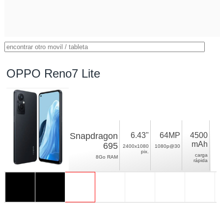
OPPO Reno7 Lite
Snapdragon
6.43"
64MP
4500
mAh
695
2400x1080
1080p@30
pix.
carga
8Go RAM
rápida