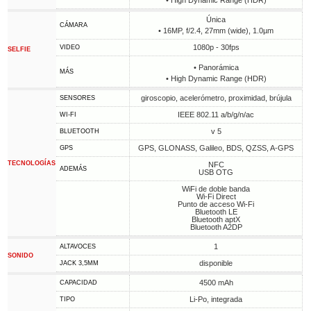
• High Dynamic Range (HDR)
Única
CÁMARA
• 16MP, f/2.4, 27mm (wide), 1.0µm
1080p - 30fps
VIDEO
SELFIE
• Panorámica
MÁS
• High Dynamic Range (HDR)
giroscopio, acelerómetro, proximidad, brújula
SENSORES
IEEE 802.11 a/b/g/n/ac
WI-FI
v 5
BLUETOOTH
GPS, GLONASS, Galileo, BDS, QZSS, A-GPS
GPS
TECNOLOGÍAS
NFC
ADEMÁS
USB OTG
WiFi de doble banda
Wi-Fi Direct
Punto de acceso Wi-Fi
Bluetooth LE
Bluetooth aptX
Bluetooth A2DP
1
ALTAVOCES
SONIDO
disponible
JACK 3,5MM
4500 mAh
CAPACIDAD
Li-Po, integrada
TIPO