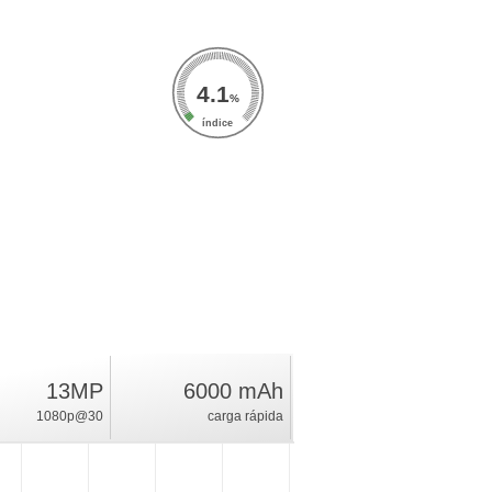
4.1
%
índice
13MP
6000 mAh
1080p@30
carga rápida