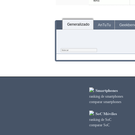
MÁS
Generalizado
AnTuTu
Geekben
Smartphones
ranking de smartphones
comparar smartphones
SoC Móviles
ranking de SoC
comparar SoC