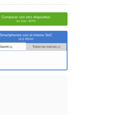
Comparar con otro dispositivo
(en total - 6070)
Smartphones con el mismo SoC
(JLQ JR510)
Xiaomi
Todas las marcas
(1)
(1)