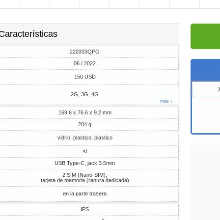
Características
220333QPG
06 / 2022
150 USD
2G, 3G, 4G
más ↓
169.6 x 76.6 x 9.2 mm
204 g
vidrio, plastico, plastico
si
USB Type-C, jack 3.5mm
2 SIM (Nano-SIM),
tarjeta de memoria (ranura dedicada)
en la parte trasera
IPS