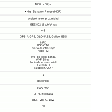
1080p - 30fps
• High Dynamic Range (HDR)
acelerómetro, proximidad
IEEE 802.11 a/b/g/n/ac
v 5
GPS, A-GPS, GLONASS, Galileo, BDS
NFC
USB OTG
Puerto de infrarrojos
radio FM
WiFi de doble banda
Wi-Fi Direct
Punto de acceso Wi-Fi
Bluetooth LE
Bluetooth A2DP
1
disponible
6000 mAh
Li-Po, integrada
USB Type-C, 18W
no