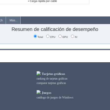
• Carga rápida por cable
ch
Más...
Resumen de calificación de desempeño
Total
CPU
GPU
AI
Tarjetas gráficas
ranking de tarjetas gráficas
comparar tarjetas gráficas
Juegos
catálogo de juegos de Windows