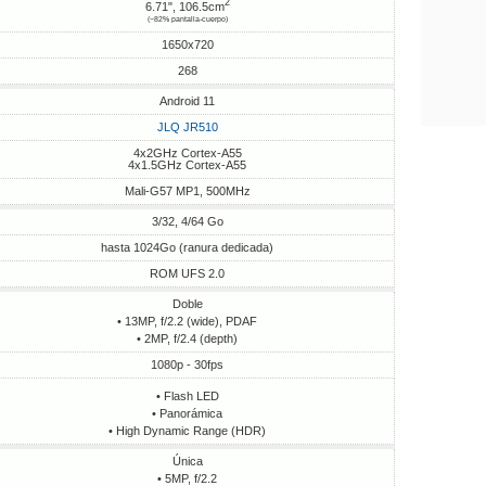
2
6.71", 106.5cm
(~82% pantalla-cuerpo)
1650x720
268
Android 11
JLQ JR510
4x2GHz Cortex-A55
4x1.5GHz Cortex-A55
Mali-G57 MP1, 500MHz
3/32, 4/64 Go
hasta 1024Go (ranura dedicada)
ROM UFS 2.0
Doble
• 13MP, f/2.2 (wide), PDAF
• 2MP, f/2.4 (depth)
1080p - 30fps
• Flash LED
• Panorámica
• High Dynamic Range (HDR)
Única
• 5MP, f/2.2