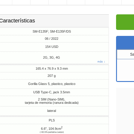
Características
SM-E135F; SM-E135F/DS
06 / 2022
154 USD
S
2G, 3G, 4G
más ↓
165.4 x 76.9 x 9.3 mm
207 g
Gorilla Glass 5, plastico, plastico
USB Type-C, jack 3.5mm
2 SIM (Nano-SIM),
tarjeta de memoria (ranura dedicada)
lateral
PLS
2
6.6", 104.9cm
(~82.5% pantalla-cuerpo)