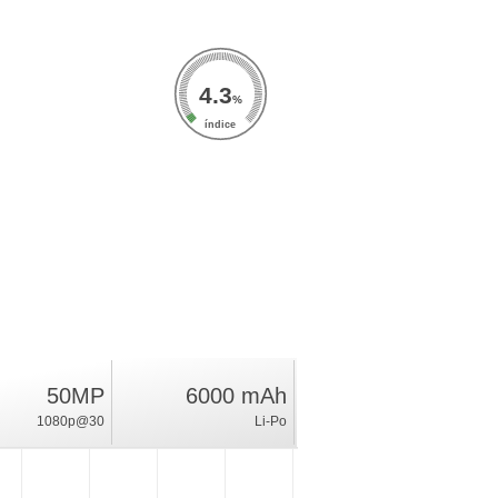
4.3
%
índice
50MP
6000 mAh
1080p@30
Li-Po