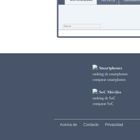
AnTuTu
Geekben
Smartphones
ranking de smartphones
comparar smartphones
SoC Móviles
ranking de SoC
comparar SoC
Acerca de
Contacto
Privacidad