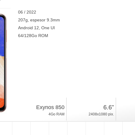
06 / 2022
207g, espesor 9.3mm
Android 12, One UI
64/128Go ROM
6.6"
Exynos 850
4Go RAM
2408x1080 pix.