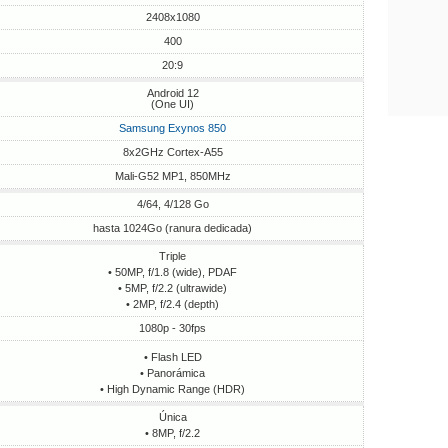
2408x1080
400
20:9
Android 12
(One UI)
Samsung Exynos 850
8x2GHz Cortex-A55
Mali-G52 MP1, 850MHz
4/64, 4/128 Go
hasta 1024Go (ranura dedicada)
Triple
• 50MP, f/1.8 (wide), PDAF
• 5MP, f/2.2 (ultrawide)
• 2MP, f/2.4 (depth)
1080p - 30fps
• Flash LED
• Panorámica
• High Dynamic Range (HDR)
Única
• 8MP, f/2.2