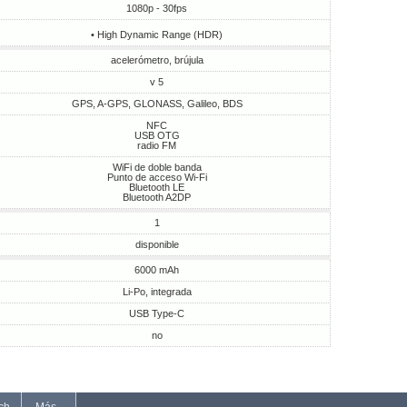
1080p - 30fps
• High Dynamic Range (HDR)
acelerómetro, brújula
v 5
GPS, A-GPS, GLONASS, Galileo, BDS
NFC
USB OTG
radio FM
WiFi de doble banda
Punto de acceso Wi-Fi
Bluetooth LE
Bluetooth A2DP
1
disponible
6000 mAh
Li-Po, integrada
USB Type-C
no