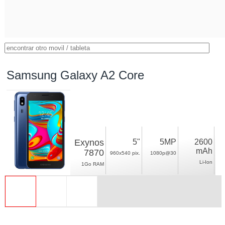
Samsung Galaxy A2 Core
Exynos
5"
5MP
2600
mAh
7870
960x540 pix.
1080p@30
Li-Ion
1Go RAM