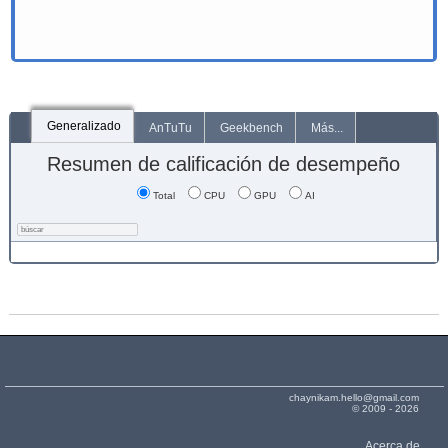
Generalizado
AnTuTu
Geekbench
Más...
Resumen de calificación de desempeño
Total
CPU
GPU
AI
chaynikam.hello@gmail.com
© 2009 - 2026
Acerca de