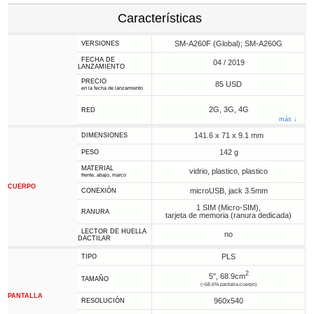
Características
SM-A260F (Global); SM-A260G
VERSIONES
FECHA DE
04 / 2019
LANZAMIENTO
PRECIO
85 USD
en la fecha de lanzamiento
2G, 3G, 4G
RED
más ↓
141.6 x 71 x 9.1 mm
DIMENSIONES
142 g
PESO
MATERIAL
vidrio, plastico, plastico
frente, abajo, marco
CUERPO
microUSB, jack 3.5mm
CONEXIÓN
1 SIM (Micro-SIM),
RANURA
tarjeta de memoria (ranura dedicada)
LECTOR DE HUELLA
no
DACTILAR
PLS
TIPO
2
5", 68.9cm
TAMAÑO
(~68.6% pantalla-cuerpo)
PANTALLA
960x540
RESOLUCIÓN