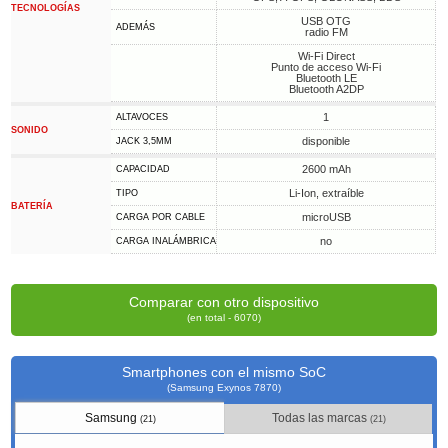
TECNOLOGÍAS
USB OTG
ADEMÁS
radio FM
Wi-Fi Direct
Punto de acceso Wi-Fi
Bluetooth LE
Bluetooth A2DP
1
ALTAVOCES
SONIDO
disponible
JACK 3,5MM
2600 mAh
CAPACIDAD
Li-Ion, extraíble
TIPO
BATERÍA
microUSB
CARGA POR CABLE
no
CARGA INALÁMBRICA
Comparar con otro dispositivo
(en total - 6070)
Smartphones con el mismo SoC
(Samsung Exynos 7870)
Samsung
Todas las marcas
(21)
(21)