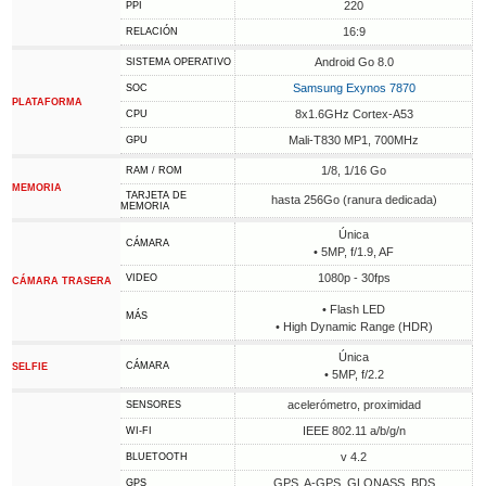
220
PPI
16:9
RELACIÓN
Android Go 8.0
SISTEMA OPERATIVO
Samsung Exynos 7870
SOC
PLATAFORMA
8x1.6GHz Cortex-A53
CPU
Mali-T830 MP1, 700MHz
GPU
1/8, 1/16 Go
RAM / ROM
MEMORIA
TARJETA DE
hasta 256Go (ranura dedicada)
MEMORIA
Única
CÁMARA
• 5MP, f/1.9, AF
1080p - 30fps
VIDEO
CÁMARA TRASERA
• Flash LED
MÁS
• High Dynamic Range (HDR)
Única
CÁMARA
SELFIE
• 5MP, f/2.2
acelerómetro, proximidad
SENSORES
IEEE 802.11 a/b/g/n
WI-FI
v 4.2
BLUETOOTH
GPS, A-GPS, GLONASS, BDS
GPS