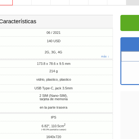
Características
06 / 2021
140 USD
2G, 3G, 4G
más ↓
173.8 x 78.6 x 9.5 mm
214 g
vidrio, plastico, plastico
USB Type-C, jack 3.5mm
2 SIM (Nano-SIM),
tarjeta de memoria
en la parte trasera
IPS
2
6.82", 110.5cm
(~80.9% pantalla-cuerpo)
1640x720