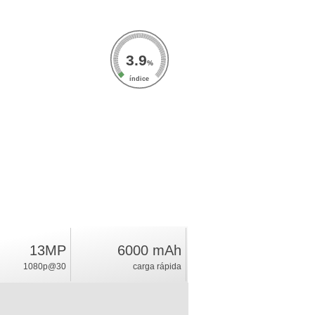
3.9
%
índice
13MP
6000 mAh
1080p@30
carga rápida