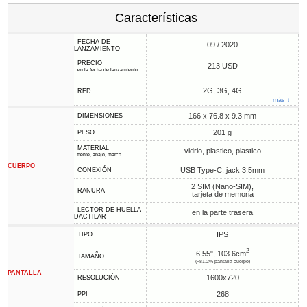
Características
FECHA DE
09 / 2020
LANZAMIENTO
PRECIO
213 USD
en la fecha de lanzamiento
2G, 3G, 4G
RED
más ↓
166 x 76.8 x 9.3 mm
DIMENSIONES
201 g
PESO
MATERIAL
vidrio, plastico, plastico
frente, abajo, marco
CUERPO
USB Type-C, jack 3.5mm
CONEXIÓN
2 SIM (Nano-SIM),
RANURA
tarjeta de memoria
LECTOR DE HUELLA
en la parte trasera
DACTILAR
IPS
TIPO
2
6.55", 103.6cm
TAMAÑO
(~81.2% pantalla-cuerpo)
PANTALLA
1600x720
RESOLUCIÓN
268
PPI