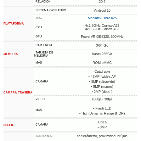
20:9
RELACIÓN
Android 10
SISTEMA OPERATIVO
Mediatek Helio A25
SOC
PLATAFORMA
4x1.8GHz Cortex-A53
CPU
4x1.5GHz Cortex-A53
PowerVR GE8320, 600MHz
GPU
3/64 Go
RAM / ROM
TARJETA DE
hasta 256Go
MEMORIA
MEMORIA
ROM eMMC
MÁS
Cuádruple
• 48MP (wide), AF
• 8MP (ultrawide)
CÁMARA
• 5MP (macro)
• 2MP (depth)
CÁMARA TRASERA
1080p - 30fps
VIDEO
• Flash LED
MÁS
• High Dynamic Range (HDR)
Única
CÁMARA
SELFIE
• 8MP
acelerómetro, proximidad, brújula
SENSORES