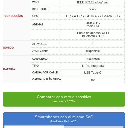
IEEE 802.11 a/b/g/n/ac
WI-FI
v 4.2
BLUETOOTH
GPS, A-GPS, GLONASS, Galileo, BDS
TECNOLOGÍAS
GPS
USB OTG
ADEMÁS
radio FM
Punto de acceso Wi-Fi
Bluetooth A2DP
1
ALTAVOCES
SONIDO
disponible
JACK 3,5MM
5000 mAh
CAPACIDAD
Li-Po, integrada
TIPO
BATERÍA
USB Type-C
CARGA POR CABLE
no
CARGA INALÁMBRICA
Comparar con otro dispositivo
(en total - 6070)
Smartphones con el mismo SoC
(Mediatek Helio A25)