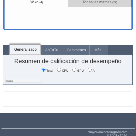
Wiko
Todas las marcas
(4)
(22)
Generalizado
AnTuTu
Geekbench
Más...
Resumen de calificación de desempeño
Total
CPU
GPU
AI
chaynikam.hello@gmail.com
© 2009 - 2026