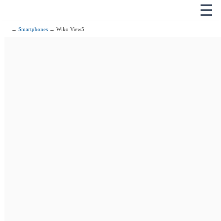
☰
→
Smartphones
→ Wiko View5