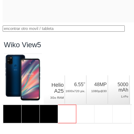
Wiko View5
Helio
6.55"
48MP
5000
mAh
A25
1600x720 pix.
1080p@30
Li-Po
3Go RAM