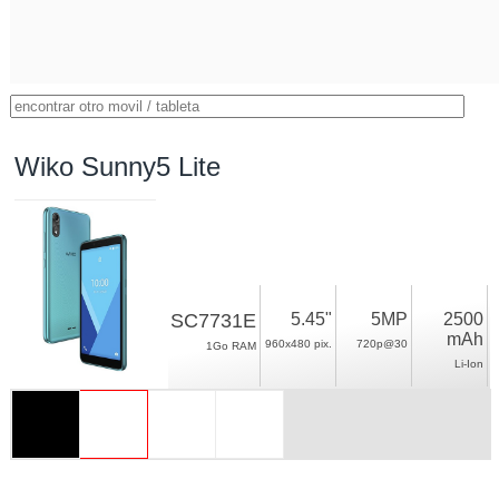
Wiko Sunny5 Lite
SC7731E
5.45"
5MP
2500
mAh
960x480 pix.
720p@30
1Go RAM
Li-Ion