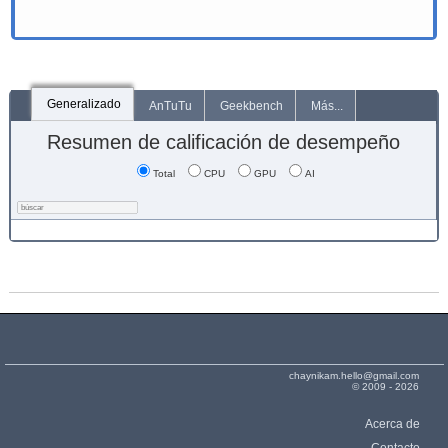
Generalizado
AnTuTu
Geekbench
Más...
Resumen de calificación de desempeño
Total
CPU
GPU
AI
chaynikam.hello@gmail.com
© 2009 - 2026
Acerca de