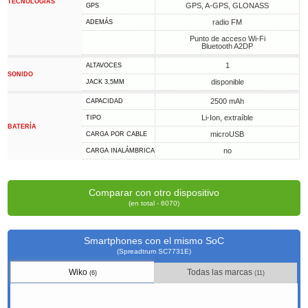
TECNOLOGÍAS
GPS, A-GPS, GLONASS
GPS
radio FM
ADEMÁS
Punto de acceso Wi-Fi
Bluetooth A2DP
1
ALTAVOCES
SONIDO
disponible
JACK 3,5MM
2500 mAh
CAPACIDAD
Li-Ion, extraíble
TIPO
BATERÍA
microUSB
CARGA POR CABLE
no
CARGA INALÁMBRICA
Comparar con otro dispositivo
(en total - 6070)
Smartphones con el mismo SoC
(Spreadtrum SC7731E)
Wiko
Todas las marcas
(6)
(11)