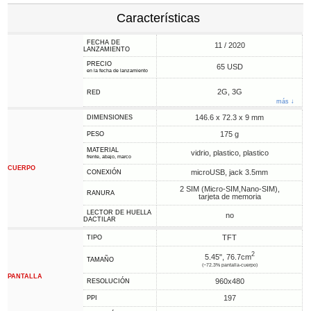
Características
FECHA DE
11 / 2020
LANZAMIENTO
PRECIO
65 USD
en la fecha de lanzamiento
2G, 3G
RED
más ↓
146.6 x 72.3 x 9 mm
DIMENSIONES
175 g
PESO
MATERIAL
vidrio, plastico, plastico
frente, abajo, marco
CUERPO
microUSB, jack 3.5mm
CONEXIÓN
2 SIM (Micro-SIM,Nano-SIM),
RANURA
tarjeta de memoria
LECTOR DE HUELLA
no
DACTILAR
TFT
TIPO
2
5.45", 76.7cm
TAMAÑO
(~72.3% pantalla-cuerpo)
PANTALLA
960x480
RESOLUCIÓN
197
PPI