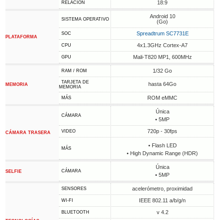
18:9
RELACIÓN
Android 10
SISTEMA OPERATIVO
(Go)
Spreadtrum SC7731E
SOC
PLATAFORMA
4x1.3GHz Cortex-A7
CPU
Mali-T820 MP1, 600MHz
GPU
1/32 Go
RAM / ROM
TARJETA DE
hasta 64Go
MEMORIA
MEMORIA
ROM eMMC
MÁS
Única
CÁMARA
• 5MP
720p - 30fps
VIDEO
CÁMARA TRASERA
• Flash LED
MÁS
• High Dynamic Range (HDR)
Única
CÁMARA
SELFIE
• 5MP
acelerómetro, proximidad
SENSORES
IEEE 802.11 a/b/g/n
WI-FI
v 4.2
BLUETOOTH