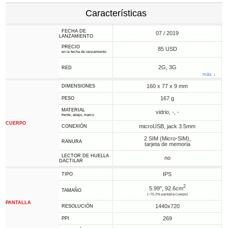
Características
FECHA DE
07 / 2019
LANZAMIENTO
PRECIO
85 USD
en la fecha de lanzamiento
2G, 3G
RED
más ↓
160 x 77 x 9 mm
DIMENSIONES
167 g
PESO
MATERIAL
vidrio, -, -
frente, abajo, marco
CUERPO
microUSB, jack 3.5mm
CONEXIÓN
2 SIM (Micro-SIM),
RANURA
tarjeta de memoria
LECTOR DE HUELLA
no
DACTILAR
IPS
TIPO
2
5.99", 92.6cm
TAMAÑO
(~75.2% pantalla-cuerpo)
PANTALLA
1440x720
RESOLUCIÓN
269
PPI