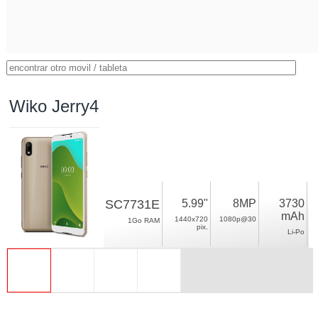
Wiko Jerry4
SC7731E
5.99"
8MP
3730
mAh
1440x720
1080p@30
1Go RAM
pix.
Li-Po