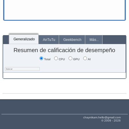
Generalizado
AnTuTu
Geekbench
Más...
Resumen de calificación de desempeño
Total
CPU
GPU
AI
chaynikam.hello@gmail.com
© 2009 - 2026