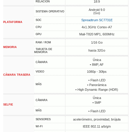
18:9
RELACIÓN
Android 9.0
SISTEMA OPERATIVO
(Go)
Spreadtrum SC7731E
SOC
PLATAFORMA
4x1.3GHz Cortex-A7
CPU
Mali-T820 MP1, 600MHz
GPU
1/16 Go
RAM / ROM
MEMORIA
TARJETA DE
hasta 32Go
MEMORIA
Única
CÁMARA
• 8MP, AF
1080p - 30fps
VIDEO
CÁMARA TRASERA
• Flash LED
MÁS
• Panorámica
• High Dynamic Range (HDR)
Única
CÁMARA
• 5MP
SELFIE
MÁS
• Flash LED
acelerómetro, proximidad, brújula
SENSORES
IEEE 802.11 a/b/g/n
WI-FI