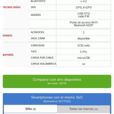
v 4.2
BLUETOOTH
GPS, A-GPS
TECNOLOGÍAS
GPS
USB OTG
ADEMÁS
radio FM
Punto de acceso Wi-Fi
Bluetooth A2DP
1
ALTAVOCES
SONIDO
disponible
JACK 3,5MM
3730 mAh
CAPACIDAD
Li-Po,
TIPO
BATERÍA
microUSB
CARGA POR CABLE
no
CARGA INALÁMBRICA
Comparar con otro dispositivo
(en total - 6070)
Smartphones con el mismo SoC
(Spreadtrum SC7731E)
Wiko
Todas las marcas
(6)
(11)